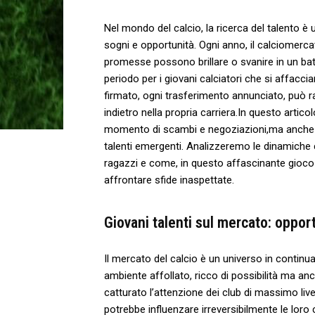
Nel mondo del calcio, la ricerca del talento è u
sogni e opportunità. Ogni anno, il calciomerc
promesse possono brillare o svanire in un bat
periodo per i giovani ⁢calciatori che si affac
firmato, ogni trasferimento annunciato, può ra
indietro nella propria carriera.In questo arti
⁣momento di scambi e negoziazioni,ma anche un ⁤
talenti emergenti. Analizzeremo le dinamiche ch
ragazzi e‍ come, in questo affascinante‌ gioco d
affrontare sfide inaspettate.
Giovani talenti sul mercato: opportun
Il mercato del calcio è un universo in continua
ambiente affollato, ricco di possibilità⁤ ma an
catturato l’attenzione dei club di massimo live
potrebbe influenzare irreversibilmente le loro c