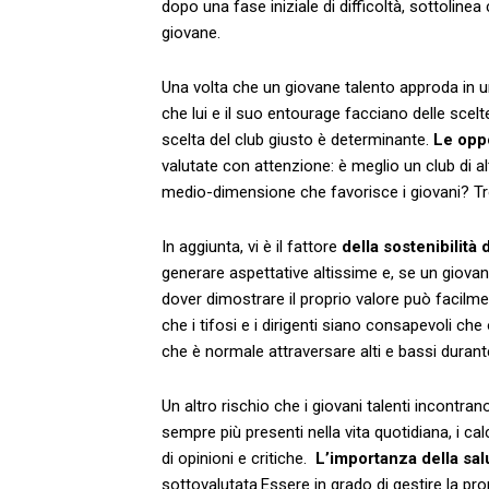
dopo una fase iniziale ‍di difficoltà, sottoline
giovane.
Una volta che un giovane talento approda in u
che lui e il suo entourage facciano delle scelte
scelta del ⁣club giusto è determinante.
Le⁤ opp
valutate con ⁤attenzione: è meglio un club di ⁣al
medio-dimensione che favorisce i giovani? Trov
In aggiunta, vi è il fattore
della sostenibilità 
generare aspettative altissime e, se un⁤ giovan
dover dimostrare⁢ il proprio valore può ⁣facilm
che i tifosi e ‍i dirigenti siano consapevoli che
che è normale attraversare alti e bassi durant
Un altro ⁤rischio che i giovani talenti​ incontra
sempre ​più presenti nella vita quotidiana, i
di opinioni e critiche. ​
L’importanza della sa
sottovalutata.Essere in ‍grado di gestire la p