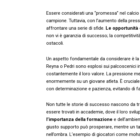
Essere considerati ​una “promessa” nel calcio s
campione. Tuttavia, con l’aumento della press
affrontare una serie di sfide.
Le⁢ opportunità
non vi è‌ garanzia di successo; la competitività
ostacoli.
Un aspetto fondamentale da considerare ‌è l
Reyna o Pedri sono‌ esplosi sui palcoscenici i
costantemente il loro valore. La pressione‍ me
enormemente su un⁤ giovane atleta. È cruciale 
con determinazione e pazienza, evitando di far
Non tutte le storie di successo nascono da tra
⁤essere trovati in accademie, dove il loro svil
l’importanza della formazione
e dell’ambien
giusto supporto può prosperare, mentre un ta
nell’ombra. L’esempio di giocatori come ​moha