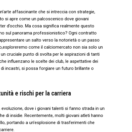
n’arte affascinante che si​ intreccia con strategie,
ato si apre come un palcoscenico dove giovani⁢
ter d’occhio. Ma cosa significa realmente questo⁢
ciano sul panorama professionistico? Ogni contratto
ppresentare​ un salto verso la notorietà o un ⁤passo
colo,esploreremo come il calciomercato non sia solo un
cruciale punto ⁣di svolta per le aspirazioni⁢ di tanti
e influenzano le ​scelte dei club, le aspettative dei
i incastri, si possa forgiare‍ un futuro brillante o
ità e ⁢rischi⁤ per la carriera
 evoluzione, dove i giovani talenti si fanno strada in un
che di insidie. Recentemente, molti giovani atleti hanno
llo, portando a un’esplosione di ⁤trasferimenti che
arriere.