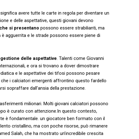
ignifica avere tutte le carte in regola per diventare un
ione e delle aspettative, questi giovani devono
 che ​si presentano
possono essere strabilianti, ma
 ⁣è agguerrita e le strade possono essere piene⁢ di⁢
a
gestione delle aspettative
. Talenti come Giovanni
nternazionali, e ora si trovano a dover dimostrare
diatica e le aspettative dei tifosi possono pesare
che i calciatori emergenti affrontino questo fardello
si sopraffare dall’ansia della prestazione.
sferimenti milionari. Molti giovani⁢ calciatori possono
uppo è curato con attenzione.In⁣ questo contesto, ⁣
te è fondamentale. un giocatore ben ⁤formato con ‍il
lento cristallino, ma con poche risorse, può rimanere
med Salah, che ha mostrato un’incredibile crescita