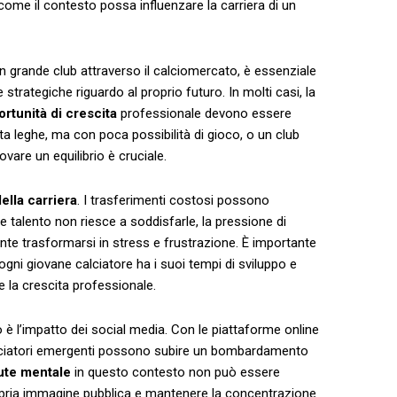
a come il contesto ⁤possa influenzare la carriera di un
n grande club attraverso il calciomercato, è essenziale
 ‌strategiche riguardo al proprio futuro. In molti casi, la
ortunità di crescita
professionale‌ devono essere
ta leghe, ​ma con poca possibilità di​ gioco, ⁣o un club
are un equilibrio è cruciale.
della carriera
.​ I trasferimenti costosi possono
e talento non riesce a soddisfarle, la pressione di
ente trasformarsi in stress e frustrazione. È importante
 ogni giovane‍ calciatore ha i suoi tempi di sviluppo e
e la crescita professionale.
no è l’impatto dei social media. Con le piattaforme ‍online
 calciatori emergenti possono subire un bombardamento
lute mentale
in questo contesto non può essere⁤
ropria immagine pubblica e mantenere la ⁣concentrazione