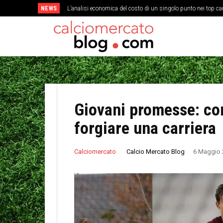
NEWS
L’analisi economica del costo di un singolo punto nei top c
Come la cultura del gioco corto ha cambiato la struttura 
Giovani promesse: co
forgiare una carriera
Calcio Mercato Blog
Calciomercato
6 Maggio 