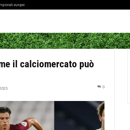
ampionati europei
fisica dei centrocampisti
me il calciomercato può
0
2025