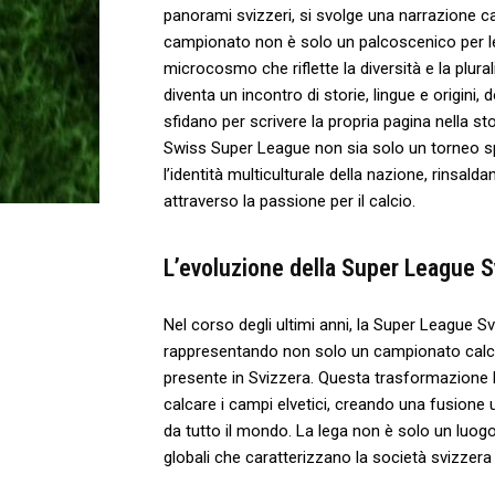
panorami‌ svizzeri,‌ si svolge​ una ⁢narrazione
campionato⁣ non è solo un palcoscenico per ‌
microcosmo che riflette la diversità e la plurali
diventa un incontro di⁤ storie, lingue e origini,
sfidano per scrivere ‍la propria pagina nella st
Swiss Super League non sia‌ solo un torneo sp
l’identità‍ multiculturale della nazione, rin
attraverso la passione per⁢ il calcio.
L’evoluzione della Super League ⁣Svi
Nel corso degli ultimi anni, la ⁣Super League‌ S
rappresentando non solo‍ un campionato calcis
presente in Svizzera. Questa⁤ trasformazione ⁤
calcare i campi elvetici, creando una fusione‍ uni
da tutto il mondo. La​ lega ⁢non è solo un ‍luogo
globali che caratterizzano ⁢la​ società svizze