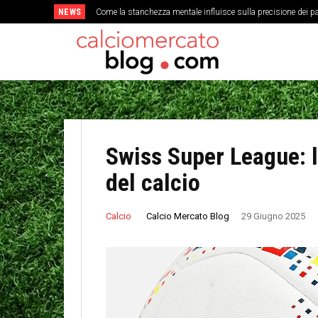
NEWS
Come la stanchezza mentale influisce sulla precisione dei pa
La storia dimenticata della Coppa delle Fiere e l’evoluzio
Swiss Super League: l
del calcio
Calcio Mercato Blog
Calcio
29 Giugno 2025