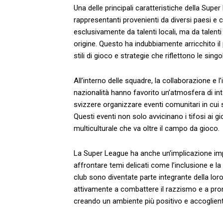
Una⁤ delle principali‌ caratteristiche della Super
rappresentanti ‍provenienti da diversi⁤ paesi 
esclusivamente da talenti locali, ma⁤ da talenti
origine. Questo ⁢ha indubbiamente arricchito il p
stili di gioco e⁤ strategie che⁢ riflettono le sing
All’interno delle ‌squadre, ⁣la collaborazione e l
nazionalità hanno favorito un’atmosfera⁣ di in
svizzere organizzare eventi comunitari in ⁤cui 
Questi eventi non ⁤solo⁣ avvicinano i tifosi ai 
multiculturale⁣ che ⁣va ‌oltre il campo da ‌gioco.
La‌ Super League ha anche un’implicazione impo
affrontare temi delicati come l’inclusione e la d
‌club sono diventate parte integrante della ​lo
attivamente a combattere ⁤il‍ razzismo e ​a ​promu
creando ⁣un ambiente​ più positivo e accogliente