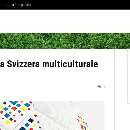
ssaggi a fine partita
ne delle coppe europee
a Svizzera multiculturale
0