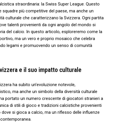
 calcistica straordinaria: la Swiss Super League. Questo
le squadre più competitive del paese, ma anche un
tà culturale⁢ che caratterizzano la Svizzera. Ogni‍ partita
‍ dove ‍talenti​ provenienti da ogni angolo del mondo si
oria del calcio. In questo articolo, ​esploreremo come ‌la
ortivo, ma un vero​ e proprio mosaico⁣ che celebra
saldando legami e promuovendo un senso di comunità
zzera‌ e il‌ suo impatto culturale
vizzera‌ ha subito un’evoluzione notevole,⁢
tico, ma anche un simbolo della diversità ⁢culturale
ha portato ⁤un numero crescente di giocatori stranieri ⁣a
ca di stili⁤ di gioco e​ tradizioni calcistiche ​provenienti
 dove si gioca a calcio,⁢ ma un ‍riflesso ​delle influenze
ra contemporanea.