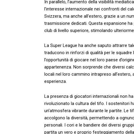
In​ parallelo, l’aumento della visibilità mediati
l’interesse internazionale nei ⁤confronti del ca
Svizzera, ma anche all’estero, grazie a un nume
trasmissione dedicati. Questa​ espansione ha pe
club di livello superiore, stimolando ulteriorment
La Super League ha anche saputo attrarre talent
traducono in rinforzi di qualità per le⁢ squadre 
l’opportunità di giocare nel loro paese d’orig
appartenenza. Non sorprende ⁤che diversi ‍calcia
locali nel loro cammino intrapreso all’estero,
esperienza.
La presenza di⁢ giocatori internazionali ⁢non 
⁣rivoluzionato la ​cultura del tifo. ⁢I sostenitor
un’atmosfera vibrante durante le partite. Le tif
accolgono la diversità, permettendo⁤ a ognuno di
personali. I​ cori e le bandiere dei diversi grup
partita un⁤ vero e proprio festeggiamento della 