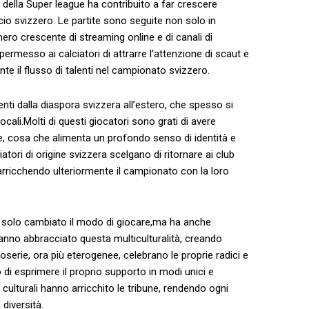
ca della Super league ha‌ contribuito a far crescere
lcio svizzero. Le partite ‍sono seguite ‌non solo in
ro crescente di streaming​ online‌ e di canali di
rmesso ai calciatori ‌di⁣ attrarre l’attenzione di scaut e
e il ‌flusso⁤ di ‌talenti nel ‌campionato svizzero.
i dalla diaspora ‍svizzera all’estero, che spesso⁣ si
locali.Molti⁢ di questi giocatori sono grati di avere
ine, cosa che alimenta un profondo senso di identità e
tori⁣ di origine ⁣svizzera scelgano di ritornare ai club
 arricchendo ulteriormente il campionato con la loro
ha solo​ cambiato il modo di giocare,ma ha anche
i hanno ‌abbracciato‍ questa multiculturalità, creando
oserie, ora⁤ più eterogenee, celebrano le proprie radici e
 esprimere il proprio ⁤supporto ‍in modi​ unici ​e
pi culturali hanno arricchito le tribune, rendendo ogni
⁣diversità.