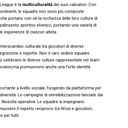
 League è la‍
multiculturalità
dei ​suoi calciatori. Con
e continenti, le squadre non sono più composte
 ⁣che portano con ⁢sé la ricchezza delle loro culture di
alinsesto ⁤sportivo ⁢elvetico,⁤ portando una varietà ⁢di
ole esperienze ⁤di ciascun atleta.
’interscambio culturale tra‌ giocatori di diverse
tegrazione e rispetto. Non è raro vedere squadre
si celebrano le diverse culture rappresentate nel ‍team.
‌giocatori,ma⁣ promuovono⁣ anche una forte identità
rtante a livello sociale, fungendo da⁤ piattaforma ⁢per
iversità.​ Le campagne di‌ sensibilizzazione‍ lanciate ​dai
ro filosofia ⁢operativa. Le squadre si impegnano
overe ‌il​ rispetto ‍reciproco ‍tra tifosi‌ e giocatori,
​ per tutti.