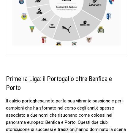
Primeira⁣ Liga: il Portogallo oltre Benfica e
Porto
Il calcio portoghese,noto⁣ per la sua vibrante passione e per i
campioni​ che ha sfornato nel corso ​degli anni,è spesso
associato a due nomi⁤ che‌ risuonano ⁢come colossi nel
‌panorama europeo: Benfica e ⁣Porto. Questi due club
storici,icone di successi e ⁤tradizioni,hanno dominato la scena