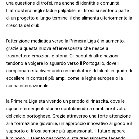
una questione di trofei, ma anche di identità ‌e comunità.
L’atmosfera negli stadi è palpabile, e i tifosi si sentono parte
di un progetto a lungo termine, il che alimenta ⁢ulteriormente la⁣
crescita ​del club.
l’attenzione mediatica⁢ verso la⁣ Primeira Liga è in aumento,
grazie a questa nuova effervescenza che‌ riesce a
trasmettere emozioni e ⁣storia. Gli scout di altre nazioni
tendono a volgere lo‌ sguardo verso il Portogallo, ​dove il
campionato sta diventando un incubatore di talenti in‍ grado di
eccellere in contesti più ampi, come le ‌leghe europee o ⁤la
scena internazionale.
la Primeira Liga⁢ sta vivendo un periodo di‌ rinascita, dove le
squadre emergenti‍ stanno contribuendo a ​cambiare il volto
del calcio portoghese. Grazie attraverso una forte attenzione
alla ​formazione giovanile, un approccio innovativo al ⁣gioco ​e il
supporto di tifosi sempre​ più ⁣appassionati, il futuro appare
luminoso. Il talento nascosto si sta gradualmente facendo