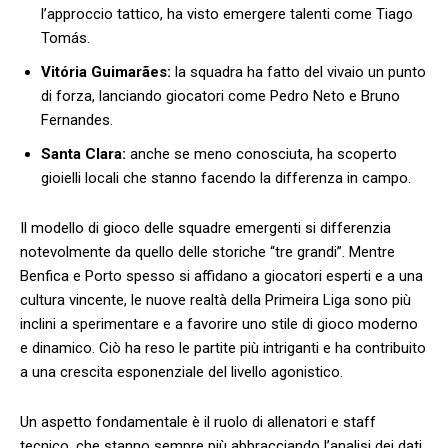
l’approccio tattico, ⁢ha visto emergere talenti come Tiago⁤
Tomás.
Vitória Guimarães:
la squadra⁤ ha fatto​ del vivaio un punto
⁣di forza, lanciando giocatori come Pedro Neto e Bruno
‌Fernandes.
Santa Clara:
anche se meno conosciuta, ‌ha‍ scoperto
gioielli‍ locali che stanno facendo la differenza in campo.
Il modello di gioco delle squadre emergenti si differenzia
notevolmente da quello delle storiche “tre‍ grandi”. Mentre
Benfica e Porto spesso si affidano a⁣ giocatori esperti e a una
cultura vincente,‌ le nuove ​realtà ‌della Primeira‍ Liga⁣ sono più
inclini a sperimentare ‍e a favorire ‍uno stile di gioco moderno
e ​dinamico. Ciò ha reso le partite‍ più intriganti e ha contribuito
a una crescita ​esponenziale del livello agonistico.
Un aspetto ⁢fondamentale​ è ‍il ruolo di allenatori e staff
tecnico, che stanno‍ sempre più ‍abbracciando l’analisi dei dati ​