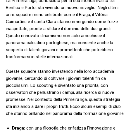
La‌ Primeira Liga, conosciuta per la sua storica rivalità tra
Benfica e Porto, sta vivendo un nuovo risveglio. Negli ultimi
anni, squadre meno celebrate come il ‌Braga, il⁢ Vitória
Guimarães e il santa Clara stanno emergendo come forze
inaspettate, pronte a sfidare il dominio⁣ delle ‍due grandi.
Questo rinnovato ‌dinamismo non solo arricchisce ‍il
panorama calcistico portoghese, ma ⁤consente ​anche la
scoperta di talenti giovani e promettenti che potrebbero
trasformarsi in stelle internazionali.
Queste squadre stanno investendo nella⁢ loro accademia
giovanile, cercando di coltivare‍ i ‍giovani talenti fin da
piccolissimi. Lo scouting è diventato una priorità, con
osservatori che perlustrano i campi, alla⁢ ricerca‍ di nuove
promesse. Nel contesto della Primeira liga, questa ⁢strategia
sta iniziando a dare i propri⁣ frutti.‍ Ecco alcuni esempi di club
che stanno brillando ⁤nel ⁣panorama della formazione giovanile:
Braga:
con‌ una filosofia​ che enfatizza l’innovazione⁣ e