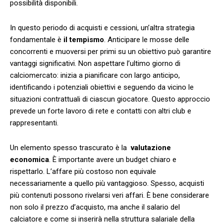
possibilità disponibili.
In questo periodo di acquisti e cessioni, un’altra strategia
fondamentale è⁤
il tempismo
. Anticipare le mosse delle
concorrenti e muoversi per primi su un ⁣obiettivo può garantire
vantaggi significativi. Non aspettare l’ultimo giorno di
calciomercato: inizia a pianificare con largo anticipo,
‍identificando i‌ potenziali obiettivi e seguendo​ da vicino le
situazioni contrattuali ‌di ciascun ​giocatore. Questo ​approccio
prevede un forte lavoro di rete e contatti con altri club e
‍rappresentanti.
Un elemento spesso trascurato ​è la ⁣
valutazione
economica
. È importante avere un budget chiaro e
rispettarlo. L’affare più costoso non ‍equivale
necessariamente ​a⁢ quello ⁢più ⁢vantaggioso. Spesso, acquisti
più contenuti ​possono rivelarsi veri affari. È bene considerare
non⁣ solo il prezzo‍ d’acquisto, ma⁤ anche⁤ il ⁤salario‌ del
calciatore e come ​si inserirà nella struttura ​salariale ‌della