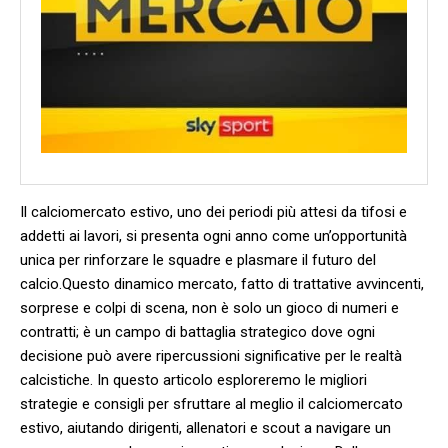
Il ⁢calciomercato estivo, uno dei periodi‍ più attesi‍ da tifosi e
⁣addetti​ ai lavori, ⁣si presenta ogni anno come ‍un’opportunità
unica ⁣per ⁣rinforzare le ‍squadre e⁢ plasmare ⁣il futuro del
calcio.Questo ⁤dinamico mercato, fatto di trattative avvincenti,
sorprese e colpi ⁢di scena, non è solo un ‍gioco di numeri e
contratti; è ⁣un campo di battaglia strategico⁢ dove ogni ​
decisione⁤ può avere ripercussioni significative per le realtà
calcistiche. In questo articolo esploreremo ⁣le migliori
strategie e consigli per sfruttare al meglio il calciomercato
estivo, ‌aiutando dirigenti, allenatori e ​scout a ‌navigare ⁤un