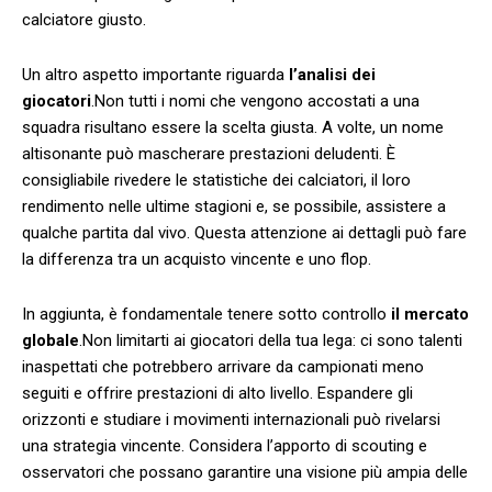
calciatore giusto.
Un altro ‌aspetto importante riguarda
l’analisi dei
giocatori
.Non tutti i nomi che vengono accostati a una
squadra risultano essere la scelta ⁢giusta. A volte,‍ un ⁣nome
altisonante ⁣può mascherare prestazioni deludenti. È
consigliabile rivedere le ‍statistiche dei‌ calciatori, il loro
rendimento nelle ultime⁣ stagioni e, se possibile, assistere a‌
qualche partita dal vivo. Questa attenzione ​ai dettagli ⁢può fare⁣
la differenza⁢ tra ‌un acquisto vincente e⁣ uno flop.
In⁤ aggiunta,‌ è fondamentale ⁣tenere sotto controllo
il‍ mercato
‍globale
.Non limitarti ai giocatori della tua lega: ci sono ⁤talenti
inaspettati che potrebbero arrivare da ​campionati meno
seguiti e offrire prestazioni di alto livello. Espandere gli
orizzonti e studiare i movimenti internazionali può ‌rivelarsi
⁤una strategia vincente. Considera​ l’apporto di scouting e
osservatori⁣ che possano garantire una visione ⁢più⁤ ampia delle