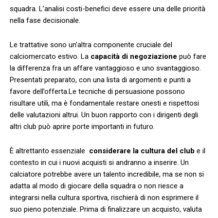
squadra. L’analisi⁣ costi-benefici deve essere una⁤ delle priorità
‌nella fase⁣ decisionale.
Le trattative⁣ sono un’altra componente cruciale del
calciomercato estivo. La
capacità ⁤di negoziazione
può fare
la differenza fra un affare vantaggioso e uno svantaggioso.
Presentati⁢ preparato, ⁢con una lista di argomenti e punti a‍
favore ​dell’offerta.Le tecniche di persuasione possono
risultare utili, ma ⁣è fondamentale restare onesti e rispettosi
delle valutazioni altrui. Un buon​ rapporto con i dirigenti degli
altri⁤ club‍ può aprire porte importanti in futuro.
È altrettanto essenziale ‌
considerare la cultura ⁤del club
e il
contesto in⁣ cui i nuovi acquisti si andranno a inserire. Un
calciatore potrebbe avere un talento incredibile, ⁣ma se non si
adatta⁣ al modo di giocare‌ della​ squadra o non⁤ riesce a
integrarsi nella cultura sportiva, rischierà​ di ⁤non esprimere il
suo pieno potenziale. Prima di⁣ finalizzare un acquisto, ⁢valuta‍