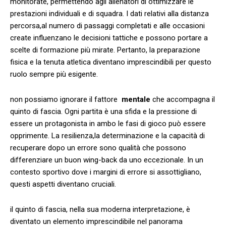
monitorate, permettendo agli allenatori di‍ ottimizzare le
prestazioni individuali e‍ di squadra.‌ I dati relativi⁣ alla distanza
percorsa,al numero di passaggi completati e alle occasioni
‌create influenzano le decisioni tattiche e possono portare a
scelte di formazione più mirate. Pertanto, la ⁣preparazione ​
fisica e la​ tenuta atletica diventano imprescindibili per questo
⁣ruolo sempre più esigente.
non possiamo​ ignorare il ⁢fattore ‌
mentale
che accompagna il
quinto di fascia. Ogni partita è una sfida e la pressione ⁤di
⁢essere un protagonista in ambo le fasi di gioco può essere
‍opprimente. La resilienza,la determinazione e la capacità di
recuperare dopo un​ errore sono qualità che possono
differenziare un buon wing-back da ‍uno eccezionale. In un
contesto sportivo ⁣dove i margini di errore si assottigliano,
questi aspetti diventano cruciali.
il quinto di fascia, nella‍ sua moderna interpretazione, è
diventato un elemento imprescindibile nel panorama