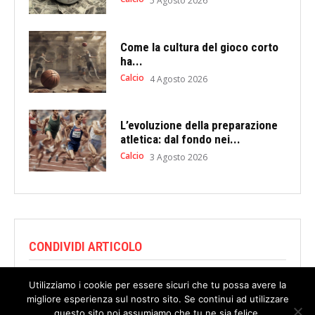
5 Agosto 2026
Come la cultura del gioco corto
ha...
Calcio
4 Agosto 2026
L’evoluzione della preparazione
atletica: dal fondo nei...
Calcio
3 Agosto 2026
CONDIVIDI ARTICOLO
Utilizziamo i cookie per essere sicuri che tu possa avere la
migliore esperienza sul nostro sito. Se continui ad utilizzare
questo sito noi assumiamo che tu ne sia felice.