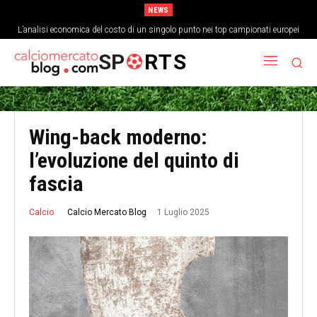
NEWS
L’analisi economica del costo di un singolo punto nei top campionati europei
Come la cultura del gioco corto ha cambiato la struttura fisica dei
centrocampisti
SP
RTS
Wing-back moderno:
l’evoluzione del quinto di
fascia
1 Luglio 2025
Calcio Mercato Blog
Calcio