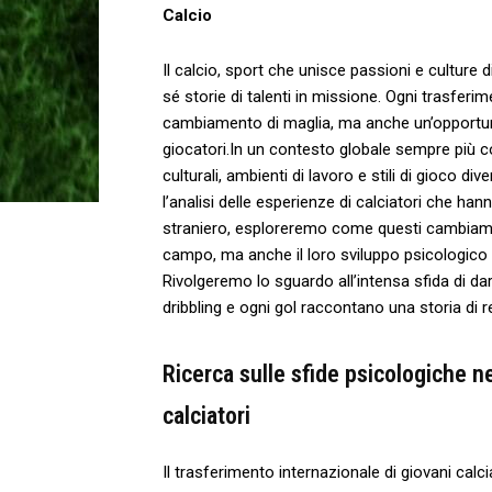
Calcio
Il‌ calcio, ​sport che unisce passioni e culture 
sé storie di talenti in missione. Ogni trasferi
cambiamento di maglia, ⁢ma anche un’opportunità
giocatori.In⁢ un‍ contesto globale⁤ sempre più‍ 
culturali, ‌ambienti di lavoro e stili di gioco di
l’analisi delle esperienze di calciatori che han
straniero, esploreremo ⁣come questi​ cambiame
campo, ma anche⁢ il loro ​sviluppo psicologico
Rivolgeremo ⁤lo sguardo all’intensa sfida di⁢ 
dribbling e ogni gol raccontano una storia di res
Ricerca sulle​ sfide psicologiche nei
calciatori
Il trasferimento internazionale di giovani cal