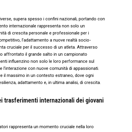
diverse,⁤ supera ​spesso i confini nazionali, ⁢portando con
mento internazionale⁤ rappresenta non solo un‍
 di‌ crescita⁣ personale‌ e professionale per⁤ i
competitivo, l’adattamento⁣ a nuove‍ realtà socio-
venta cruciale per​ il successo di⁤ un atleta. Attraverso
no affrontato il grande salto‍ in‍ un campionato
nti influenzino non solo‌ le loro performance sul
 e l’interazione con nuove comunità di appassionati.‌
dare il massimo in un contesto estraneo, dove ogni
ilienza, adattamento ⁢e, in ultima analisi, di crescita.
 trasferimenti ⁢internazionali⁣ dei‍ giovani
ciatori rappresenta un momento cruciale nella loro