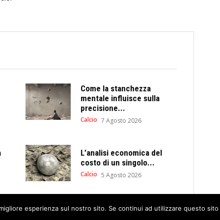
Come la stanchezza
mentale influisce sulla
precisione...
Calcio
7 Agosto 2026
a
L’analisi economica del
costo di un singolo...
Calcio
5 Agosto 2026
migliore esperienza sul nostro sito. Se continui ad utilizzare questo sit