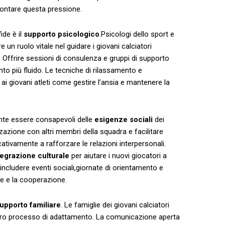
rontare questa pressione.
de ​è il
supporto psicologico
.Psicologi ‍dello sport‍ e
n ruolo vitale nel‍ guidare i giovani calciatori
to. Offrire sessioni di consulenza e gruppi di supporto
to più fluido. ⁣Le tecniche di rilassamento e‌
 giovani atleti ‌come gestire l’ansia e ⁢mantenere ‌la
nte essere consapevoli​ delle
esigenze sociali
dei
izzazione con altri membri della squadra e facilitare
icativamente ‍a rafforzare le relazioni interpersonali.
tegrazione culturale
per aiutare i ‌nuovi ⁤giocatori a
⁢ includere eventi sociali,giornate di ‍orientamento e
one e la cooperazione.
upporto ‍familiare
. Le famiglie dei giovani calciatori‌
loro⁣ processo di adattamento. La comunicazione aperta