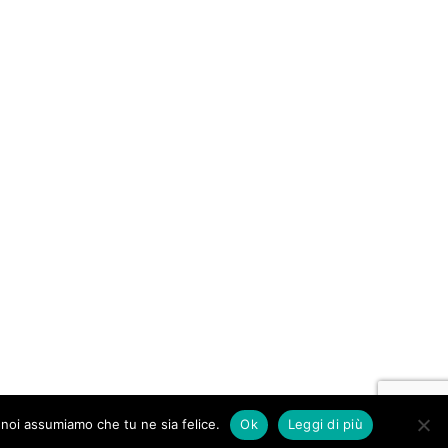
o noi assumiamo che tu ne sia felice.
Ok
Leggi di più