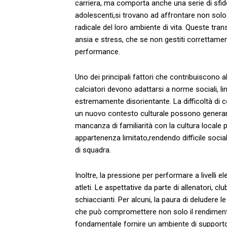
carriera, ma comporta anche una ‍serie ‍di sfide
adolescenti,si trovano ad affrontare non⁣ sol
radicale del⁢ loro ambiente di ⁤vita. ⁤Queste tra
ansia⁣ e ⁤stress,⁣ che se non gestiti correttam
performance.
Uno⁤ dei principali⁣ fattori che⁢ contribuiscono 
calciatori devono ​adattarsi a‌ norme sociali, l
⁣estremamente disorientante. ​La difficoltà di 
un nuovo contesto culturale possono ‌gener
mancanza⁣ di​ familiarità con la cultura ‍locale
appartenenza limitato,rendendo difficile ⁣social
di squadra.
Inoltre, la pressione per ‍performare ‍a livelli
atleti. Le aspettative⁤ da parte di ‌allenatori, cl
schiaccianti. Per⁢ alcuni, la‍ paura‍ di ​deludere 
che può compromettere non ⁣solo il‍ rendiment
‌fondamentale fornire un ambiente di supporto i