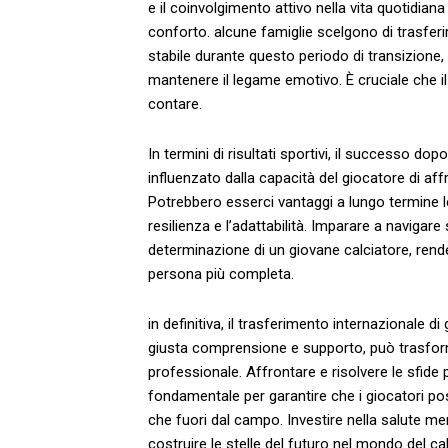
e il coinvolgimento attivo ‌nella vita⁣ quotidi
conforto. alcune famiglie⁢ scelgono⁢ di trasferirs
stabile durante ​questo periodo di transizione, 
mantenere il legame emotivo. È cruciale che il
contare.
In termini ⁣di risultati sportivi, il successo⁣ 
‌influenzato dalla capacità del giocatore di af
Potrebbero esserci vantaggi a lungo termine ‌leg
resilienza e l’adattabilità. Imparare ⁢a navigare ‌
determinazione⁣ di un​ giovane calciatore, rend
persona più ‍completa.
in definitiva, ⁤il trasferimento internazionale ⁤
giusta comprensione e supporto, può trasforma
professionale. Affrontare‌ e risolvere le sfid
⁤fondamentale per garantire che‍ i⁣ giocatori p
che​ fuori ​dal campo. Investire nella salute me
‍costruire le stelle del futuro nel mondo del cal