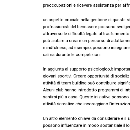
preoccupazioni‌ e​ ricevere assistenza per aff
un ‍aspetto⁢ cruciale nella gestione di queste sfi
professionisti del benessere possono svolgere u
attraverso le​ difficoltà legate al‌ trasferimen
può aiutare a creare un‍ percorso di ‌adattamen
mindfulness, ⁢ad‍ esempio, possono insegnare ai
⁢calma durante le competizioni.
In aggiunta al ⁣supporto psicologico,è importa
‍giovani⁢ sportivi. Creare opportunità di social
attività di team‌ building può contribuire signif
Alcuni club hanno introdotto programmi di
in
⁢sentirsi più a casa. Queste⁤ iniziative ⁣possono
attività ⁤ricreative‌ che incoraggiano l’interazi
Un‍ altro ⁤elemento chiave da considerare è il
s
possono influenzare in ​modo sostanziale il 