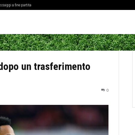
elle coppe europee
 dopo un trasferimento
0