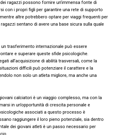
ana dei ragazzi possono fornire un’immensa fonte di
i⁤ con i propri figli ‌per garantire una rete⁤ di supporto
mentre altre potrebbero optare‍ per ​viaggi frequenti⁤ per
 ‍ragazzi sentano di avere una base sicura sulla ⁢quale
dopo un ⁣trasferimento internazionale può essere
frontare e superare​ queste sfide psicologiche.
ati all’acquisizione di abilità trasversali, come⁢ la
situazioni difficili può potenziare il‍ carattere e la
endolo non solo un ​atleta migliore,⁣ ma ‍anche una
di giovani calciatori è un viaggio complesso, ​ma con la
rsi in​ un’opportunità di crescita personale e
e psicologiche associati a ⁤questo processo è
ossano raggiungere ⁣il loro pieno potenziale, sia dentro
ntale ‍dei giovani‍ atleti è un passo necessario per
cio.