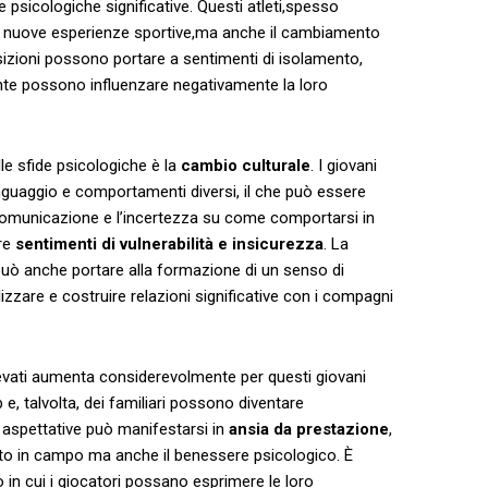
 psicologiche significative. Questi ⁤atleti,spesso
o nuove esperienze⁤ sportive,ma anche ​il cambiamento
nsizioni⁤ possono portare a sentimenti‌ di⁤ isolamento,
ente​ possono influenzare negativamente la ‍loro
alle sfide psicologiche è la
cambio culturale
. I giovani
inguaggio ⁣e comportamenti diversi, il che​ può⁣ essere
comunicazione e ‌l’incertezza su come comportarsi ‍in⁣
are
sentimenti ‍di ⁢vulnerabilità e insicurezza
. ⁤La‌
 può ‌anche ‌portare alla formazione ‌di un senso di
izzare e costruire relazioni‌ significative con i⁣ compagni
 elevati ⁤aumenta considerevolmente per questi ‌giovani
ub e, talvolta,​ dei familiari possono diventare
le ⁤aspettative ⁤può manifestarsi in
ansia​ da prestazione
,
o in campo⁢ ma anche il benessere psicologico. ⁤È
n cui i ⁣giocatori possano esprimere le loro ​