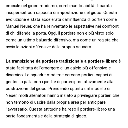
cruciale nel gioco moderno, combinando abilità ‍di parata
insuperabili con capacità di ‍impostazione​ del gioco. Questa
evoluzione ‍è stata accelerata dall’influenza di⁤ portieri come
Manuel Neuer, che ha ‍reinventato le aspettative nei ⁢confronti
di chi ‌difende la ⁢porta. Oggi,⁢ il portiere ⁤non è⁤ più⁢ visto solo
come un ultimo baluardo difensivo, ma come un regista che​
avvia‍ le ⁣azioni⁣ offensive⁤ della ⁢propria squadra.
La transizione da portiere tradizionale a portiere-libero
è
stata‍ facilitata dall’emergere ​di un calcio ⁤più offensivo ‌e
dinamico. Le⁣ squadre⁣ moderne cercano portieri capaci di
⁤gestire la ⁢palla con i piedi e di partecipare attivamente alla
costruzione ⁣del ⁤gioco. Prendendo ⁣spunto dal modello ‍di
Neuer,‌ molti allenatori‍ hanno inziato a privilegiare portieri che
non‍ temono di uscire dalla propria area ⁣per anticipare‌
l’avversario.‌ Questa attitudine ha reso ‌il ⁣portiere-libero una⁤
parte fondamentale​ della strategia​ di gioco.