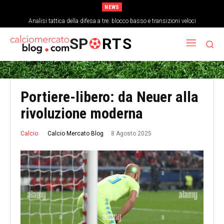
NEWS
Come la stanchezza mentale influisce sulla precisione dei passaggi a fine
Analisi tattica della difesa a tre: blocco basso e transizioni veloci
partita
SP
RTS
Portiere-libero: da Neuer alla
rivoluzione moderna
8 Agosto 2025
Calcio Mercato Blog
Calcio