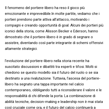
Il fenomeno del portiere-libero ha reso il ⁢gioco più‌
emozionante e imprevedibile.In molte partite, vediamo⁣ che ⁤i
⁣portieri prendono parte attiva all’attacco, ⁣motivando i
compagni e ⁢creando opportunità⁤ di goal. Alcuni dei portieri‍ più
iconici della storia, come Alisson Becker⁣ e Ederson, hanno
dimostrato ‌che​ il ⁢portiere-libero è ‌in‌ grado⁢ di segnare ⁤o
assistire, ‍diventando così parte integrante di schemi offensivi
altamente strategici.
l’evoluzione del​ portiere-libero ‍nella​ storia recente ⁤ha
suscitato ⁤discussioni‍ e ​dibattiti tra esperti e‌ tifosi. Molti si
chiedono se questo⁤ modello sia​ il‌ futuro del ruolo o ⁢se sia
destinato a ‍una ‍rivalutazione. Tuttavia, l’ascesa del portiere-
libero ha segnato una tappa importante ⁤nel calcio
contemporaneo, obbligando tutti a ​riconsiderare il valore e le
responsabilità⁢ di chi difende‌ la porta. La combinazione di
abilità tecniche, decision-making e⁣ leadership non è mai stata
così cruciale come ora, e ​il futuro del calcio⁢ continuerà ‍a