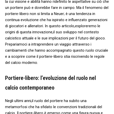
la cui visione e abilità ⁣hanno ridefinito ‌le aspettative su ciò che
un portiere può⁢ e dovrebbe fare in campo. Ma⁣ il⁣ fenomeno del
portiere-libero non si limita ‍a Neuer; ⁣è una tendenza in
continua evoluzione che ha ispirato ​e influenzato generazioni
di giocatori e allenatori. In​ questo articolo,esploreremo le
⁤origini di questa innovazione,il suo sviluppo nel contesto
calcistico attuale e le ‍sue implicazioni per il futuro del ‍gioco.
Prepariamoci a intraprendere un viaggio ⁤attraverso i
cambiamenti che hanno‌ accompagnato‍ questo ruolo cruciale
e a scoprire come il ‌portiere-libero ⁤stia riscrivendo⁢ le⁤ regole
del calcio moderno.
Portiere-libero: l’evoluzione ⁣del ‌ruolo⁤ nel
calcio contemporaneo
Negli ultimi anni,il ruolo del⁢ portiere ha subito una
metamorfosi che ha sfidato le convenzioni tradizionali del
calcio. Il portiere-libero ‌è emerso come una figura ⁤nuova e