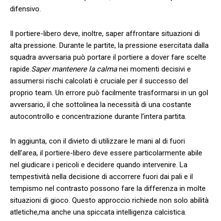
difensivo.
Il portiere-libero deve, inoltre, saper affrontare situazioni di
alta pressione. Durante le partite, la pressione esercitata dalla
squadra avversaria può portare il portiere a dover⁢ fare scelte
rapide.
Saper mantenere la calma
nei momenti decisivi e
⁢assumersi rischi calcolati è ⁣cruciale per il successo del
proprio team. Un errore può facilmente trasformarsi⁣ in⁤ un ​gol
avversario, ⁣il che ⁢sottolinea la necessità di una ‍costante
autocontrollo ⁤e concentrazione ‍durante l’intera partita.
In aggiunta, con il divieto di utilizzare le mani al di fuori
‍dell’area,​ il portiere-libero deve essere particolarmente abile
nel giudicare i pericoli⁣ e decidere ⁤quando intervenire. La
⁢tempestività nella decisione ‌di ⁢accorrere fuori dai pali ‌e il
tempismo nel contrasto possono fare‌ la differenza⁤ in molte
situazioni di⁣ gioco.⁤ Questo⁢ approccio richiede ⁤non solo ‌abilità
atletiche,ma anche una‌ spiccata intelligenza calcistica.