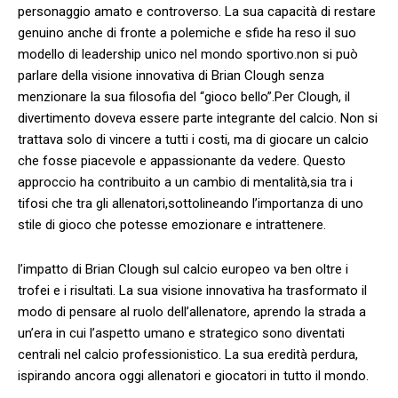
personaggio amato e ‍controverso. La sua capacità di ​restare
genuino anche‍ di fronte a ‍polemiche e sfide ha reso il ‌suo
modello di leadership⁣ unico nel mondo sportivo.non si può
parlare della visione innovativa di Brian Clough senza
menzionare ⁣la⁣ sua filosofia del “gioco bello”.Per Clough, il
divertimento ‌doveva essere parte integrante del calcio. Non ⁤si
trattava ⁣solo di ⁤vincere a tutti⁢ i⁣ costi, ma⁣ di giocare un calcio
che fosse piacevole e appassionante da vedere.⁤ Questo
approccio⁢ ha⁣ contribuito⁣ a un ⁤cambio di⁣ mentalità,sia tra i ​
tifosi che tra⁣ gli allenatori,sottolineando l’importanza⁣ di uno
stile di gioco che potesse emozionare e intrattenere.
l’impatto di Brian Clough sul‍ calcio europeo‌ va ben oltre​ i
trofei e ‍i risultati. La sua‍ visione innovativa ha trasformato il
modo di‌ pensare ​al ⁣ruolo dell’allenatore, ⁣aprendo la strada a
un’era in⁢ cui l’aspetto⁤ umano e ⁤strategico sono diventati⁤
centrali nel calcio professionistico. La sua eredità perdura,
ispirando ⁣ancora ⁢oggi ‌allenatori e giocatori in tutto ​il ​mondo.