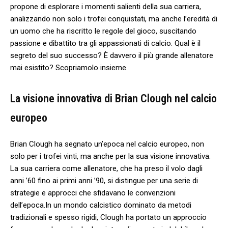
propone di esplorare i momenti salienti della sua carriera,
⁢analizzando⁤ non solo i​ trofei conquistati, ma anche l’eredità di
‌un uomo che ha ⁤riscritto‌ le regole ⁣del gioco, suscitando
passione e ​dibattito tra gli appassionati di calcio.⁢ Qual è‌ il
segreto del ⁣suo successo? È davvero ⁣il più grande ⁤allenatore
mai⁤ esistito? ​Scopriamolo insieme.
La visione ⁢innovativa ‍di ⁣Brian⁢ Clough nel calcio
​europeo
Brian Clough ha segnato un’epoca nel calcio europeo, non
⁣solo per i⁣ trofei vinti, ma anche per la sua visione innovativa.
La sua‍ carriera come allenatore, che ha preso il⁣ volo dagli​
anni⁣ ’60 ‍fino ai‍ primi anni ’90, si distingue per una serie di
strategie e ‌approcci che sfidavano‌ le convenzioni
dell’epoca.In un mondo calcistico‌ dominato ⁤da metodi
‌tradizionali e⁣ spesso ​rigidi, Clough ha portato un approccio