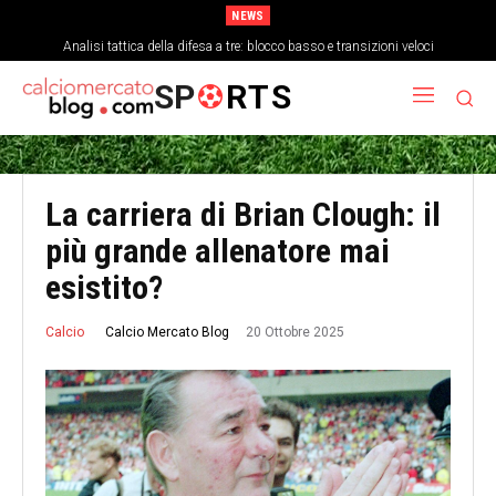
NEWS
Come la stanchezza mentale influisce sulla precisione dei passaggi a fine
Analisi tattica della difesa a tre: blocco basso e transizioni veloci
partita
SP
RTS
La carriera di Brian Clough: il
più grande allenatore mai
esistito?
20 Ottobre 2025
Calcio Mercato Blog
Calcio