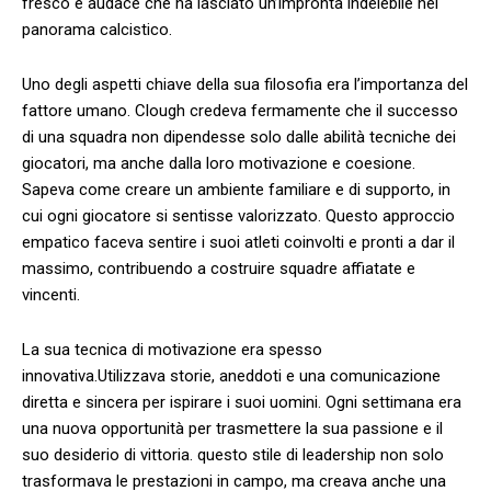
fresco e audace che ha lasciato un’impronta indelebile nel
‍panorama calcistico.
Uno degli aspetti ‍chiave ‌della sua filosofia era l’importanza ​del
fattore umano. ‍Clough‌ credeva fermamente che‍ il successo​
di una squadra non dipendesse ​solo dalle abilità tecniche dei
giocatori,⁢ ma anche dalla ​loro motivazione ⁢e‌ coesione.‍
Sapeva come creare un‌ ambiente ⁢familiare e di supporto, in
cui ogni giocatore si sentisse ⁤valorizzato. Questo ⁤approccio
empatico faceva sentire i suoi atleti⁤ coinvolti e pronti ‌a dar ⁢il
massimo,​ contribuendo a costruire squadre​ affiatate e
vincenti.
La sua⁤ tecnica di⁢ motivazione era spesso ​
innovativa.Utilizzava ⁢storie,‍ aneddoti e una ‌comunicazione
diretta e sincera per ispirare i suoi ⁤uomini. Ogni settimana era
una nuova ‍opportunità per trasmettere la sua ‌passione e il
suo‌ desiderio di ⁤vittoria.⁤ questo stile ‍di leadership non solo
trasformava le prestazioni in campo, ma creava anche una