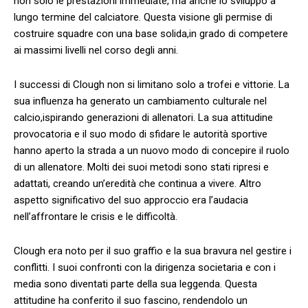
non​ solo le prestazioni ⁤immediate, ma ‍anche lo ‍sviluppo ⁢a
lungo termine del calciatore. Questa visione gli permise di⁢
costruire squadre con una base ⁤solida,in grado di competere
ai massimi ‌livelli nel corso​ degli anni.
I ⁤successi di Clough‌ non si limitano solo‍ a trofei e vittorie.⁢ La
sua influenza ha generato un cambiamento culturale nel
calcio,ispirando generazioni di allenatori. ⁣La sua⁢ attitudine​
provocatoria‌ e ‌il suo modo di sfidare le⁣ autorità sportive​
hanno aperto la ‍strada a un nuovo modo‍ di ⁣concepire‌ il ruolo
‌di ​un allenatore. Molti dei⁤ suoi metodi sono stati ripresi e
adattati, creando​ un’eredità che continua a ⁣vivere.‍ Altro‍
aspetto significativo ​del suo ​approccio era l’audacia
⁤nell’affrontare le crisis ‌e​ le difficoltà.
Clough era noto per‌ il suo ⁤graffio e la sua bravura nel gestire i
conflitti. I suoi ‍confronti con la dirigenza societaria e⁢ con i
media sono ⁤diventati parte della sua⁤ leggenda. Questa
attitudine ha conferito il suo fascino, rendendolo ⁣un