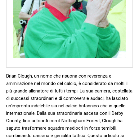
Brian Clough, un ‍nome che ⁤risuona con reverenza e
ammirazione nel mondo del calcio, è considerato da molti il
più grande ⁣allenatore di tutti i tempi. La ‌sua carriera, costellata‍
di successi straordinari e‌ di controversie audaci, ha ‌lasciato⁢
un’impronta indelebile⁢ sia nel ⁢calcio britannico che⁣ in ⁤quello⁤
internazionale. Dalla sua straordinaria ascesa con il Derby
County,⁤ fino ai ⁤trionfi con il ​Nottingham Forest, Clough ha
saputo trasformare squadre mediocri in forze temibili,
combinando carisma e genialità tattica. Questo articolo si