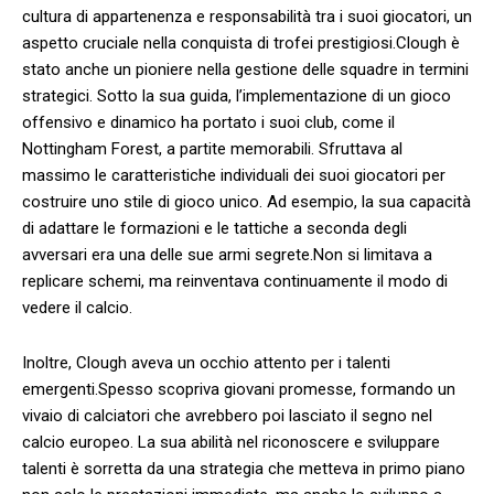
cultura di appartenenza e responsabilità tra i suoi​ giocatori,⁣ un
⁢aspetto cruciale nella conquista⁢ di trofei prestigiosi.Clough è⁣
stato anche⁣ un‍ pioniere ⁣nella gestione⁢ delle ​squadre⁢ in termini
strategici. Sotto la sua guida, l’implementazione di un gioco
offensivo ​e dinamico ha ‌portato i​ suoi club, come il
Nottingham ⁣Forest, a ⁣partite memorabili. Sfruttava al
massimo ‌le ⁤caratteristiche ⁣individuali ‍dei suoi ‍giocatori ‌per
costruire⁢ uno stile ‌di gioco⁤ unico. Ad esempio, la sua​ capacità
di adattare ⁤le formazioni e le tattiche ⁤a⁢ seconda ‌degli ​
avversari​ era una delle sue armi segrete.Non si limitava a
replicare schemi, ‌ma reinventava ​continuamente il modo di
vedere il ​calcio.
Inoltre,⁣ Clough aveva ⁢un‍ occhio attento per i talenti
emergenti.Spesso scopriva giovani promesse, formando ‌un
vivaio di calciatori che‍ avrebbero poi lasciato il ⁤segno nel
‌calcio europeo. La ‍sua abilità nel riconoscere e sviluppare
talenti‌ è sorretta da una​ strategia che metteva ⁤in primo piano