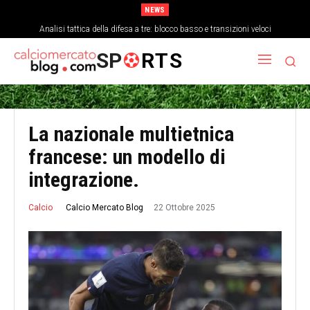
NEWS
Come la stanchezza mentale influisce sulla precisione dei passaggi a fine
Analisi tattica della difesa a tre: blocco basso e transizioni veloci
partita
SP
RTS
La nazionale multietnica
francese: un modello di
integrazione.
22 Ottobre 2025
Calcio Mercato Blog
Calcio