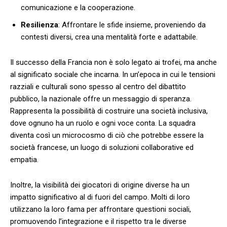
comunicazione e⁣ la⁣ cooperazione.
Resilienza
: Affrontare le sfide insieme, proveniendo da
⁣contesti diversi, crea una mentalità⁣ forte e​ adattabile.
Il⁤ successo della Francia non ‌è solo ⁤legato ai trofei, ‍ma anche
al significato sociale che incarna. In ‍un’epoca⁢ in cui ⁢le tensioni
⁤razziali ⁣e⁢ culturali sono ‍spesso al centro del dibattito
pubblico, la nazionale offre un messaggio di speranza.
Rappresenta la ‌possibilità ​di costruire una ⁤società inclusiva,
‍dove ognuno ha‍ un ruolo e ogni voce ​conta. La squadra
diventa così ⁢un⁣ microcosmo di ciò che potrebbe essere⁤ la
società ‍francese, un luogo di soluzioni collaborative⁤ ed
empatia.
Inoltre, la visibilità dei⁢ giocatori di ‌origine​ diverse ⁣ha un
impatto significativo al di fuori ​del campo. Molti di ​loro
utilizzano la loro⁤ fama ⁢per​ affrontare questioni sociali,‍
promuovendo l’integrazione e il rispetto tra le diverse