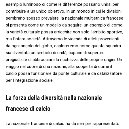
esempio ‌luminoso di​ come⁤ le differenze possano unirsi ⁤per
contribuire a un⁣ unico obiettivo. In un mondo in cui le divisioni⁢
sembrano‍ spesso prevalere,⁣ la nazionale multietnica francese
si presenta come un modello da seguire, un esempio di come​
la ⁣varietà culturale possa​ arricchire non⁢ solo l’ambito sportivo,‍
ma l’intera società. ‌Attraverso le vicende di atleti provenienti
da ogni angolo⁣ del globo,​ esploreremo ⁣come questa‍ squadra
sia diventata ‍un simbolo ​di unità, capace di superare
pregiudizi ‌e ‍di abbracciare la ‌ricchezza ‍delle proprie origini.⁤ Un
viaggio nel cuore ⁤di una nazione, ‍alla scoperta​ di come il
calcio possa funzionare da ⁣ponte⁢ culturale e da catalizzatore
⁢per l’integrazione⁣ sociale.
La forza ‍della diversità nella nazionale‌
francese di⁢ calcio
La nazionale francese ⁣di⁣ calcio ha ⁢da sempre rappresentato