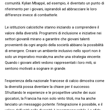
comunità. Kylian Mbappé, ad esempio,‍ è diventato un punto di
⁣riferimento per​ i giovani, ⁤ispirandoli ad ‍abbracciare le ⁣loro
differenze invece ⁤di ‌combatterle.
Le istituzioni calcistiche stanno iniziando ‍a comprendere⁣ il
valore della diversità. Programmi ‌di inclusione e ⁣iniziative ​nei
settori giovanili mirano a garantire che giovani talenti
provenienti da ⁢ogni⁣ angolo ​della società abbiano la possibilità
di⁢ emergere. Creare un ambiente inclusivo ‌nello⁣ sport non è
solo un⁣ imperativo morale,ma anche‍ una strategia vincente.
⁣Quando i giovani atleti vedono rappresentati i loro miti, si
sentono motivati‌ a sognare in grande.
l’esperienza della nazionale francese di⁣ calcio dimostra come
la​ diversità‍ possa diventare la‌ chiave per il ⁢successo.
⁢Sfruttando le esperienze e le⁣ prospettive uniche ​dei​ suoi
giocatori, la Francia ha non solo ⁢vinto titoli,​ ma ha anche
lanciato​ un ⁢messaggio potente: l’integrazione è possibile, e il