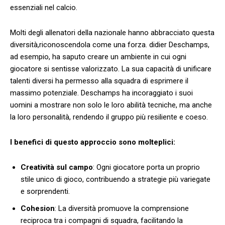
essenziali nel‍ calcio.
Molti ‌degli ‌allenatori​ della nazionale hanno abbracciato questa
diversità,riconoscendola come una forza. didier Deschamps,
ad esempio, ha⁢ saputo creare​ un ambiente ⁤in cui ‍ogni‍
giocatore si sentisse valorizzato. La sua capacità ​di‌ unificare
talenti ‌diversi ha permesso alla squadra di esprimere il
⁣massimo potenziale.⁤ Deschamps ha‌ incoraggiato i⁢ suoi
uomini a mostrare non solo ​le​ loro abilità tecniche, ma⁢ anche
la loro personalità, rendendo il gruppo più resiliente e coeso.
I⁤ benefici di questo approccio sono molteplici:
Creatività ⁤sul campo
: Ogni giocatore porta un ‍proprio
stile ⁣unico​ di gioco, contribuendo a strategie più variegate
e ⁢sorprendenti.
Cohesion
: La diversità⁤ promuove⁢ la comprensione
‌reciproca tra‍ i compagni ‍di squadra, facilitando la