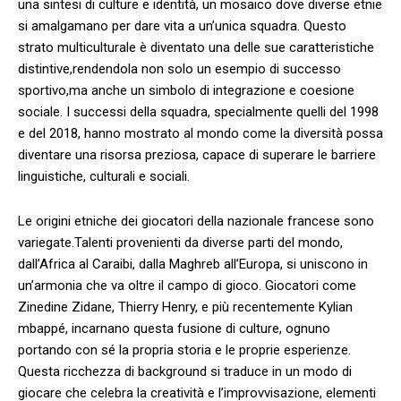
una sintesi di​ culture e identità, un mosaico ⁣dove diverse ⁤etnie
si amalgamano per ⁤dare vita a un’unica squadra. Questo
strato multiculturale è ⁢diventato una delle sue caratteristiche⁤
distintive,rendendola non solo un esempio di⁤ successo ​
sportivo,ma anche un​ simbolo di integrazione ⁤e coesione
sociale. I ⁣successi ⁢della‍ squadra, specialmente ⁢quelli ‌del 1998
e del 2018, ⁢hanno ⁢mostrato ​al ‌mondo⁣ come la diversità possa
diventare una ‌risorsa preziosa, ⁤capace di superare le barriere
linguistiche, culturali e ‌sociali.
Le origini ⁤etniche dei⁢ giocatori della nazionale francese sono
variegate.Talenti provenienti ‍da⁣ diverse parti del mondo,‍
dall’Africa al Caraibi, ⁤dalla Maghreb⁢ all’Europa, si ⁣uniscono ⁣in
un’armonia che va oltre il campo di gioco. Giocatori⁣ come⁣
Zinedine Zidane, ⁣Thierry Henry, e più recentemente​ Kylian
mbappé,⁣ incarnano questa ‌fusione ​di⁣ culture, ognuno
portando‍ con sé la ⁤propria storia e ⁤le proprie esperienze.
‍Questa ricchezza di‍ background si⁢ traduce in ​un modo di⁤
giocare ​che celebra ‌la creatività e l’improvvisazione, elementi