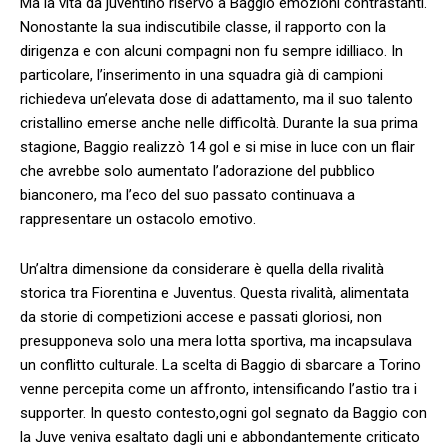
Ma la‌ vita​ da juventino ⁢riservò a Baggio emozioni‌ contrastanti.
Nonostante la sua indiscutibile classe, il rapporto con la
dirigenza e con⁢ alcuni compagni‌ non fu sempre idilliaco. In
particolare, l’inserimento in una squadra già⁣ di campioni
⁤richiedeva un’elevata dose di ​adattamento,⁤ ma il ⁢suo talento
cristallino emerse anche⁣ nelle difficoltà. Durante ⁢la‌ sua ‍prima⁣
stagione, Baggio realizzò 14 gol‌ e si mise ​in luce con un ⁣flair
che avrebbe solo⁢ aumentato l’adorazione del pubblico
bianconero, ma l’eco del suo⁢ passato continuava a
rappresentare un ostacolo emotivo.
Un’altra dimensione da considerare è quella della rivalità‍
storica tra Fiorentina e⁣ Juventus. Questa rivalità, alimentata⁤
da storie di competizioni accese e passati gloriosi, non
presupponeva solo una mera lotta sportiva, ma incapsulava
un conflitto ⁤culturale. La scelta di Baggio di sbarcare a Torino
venne percepita come ⁤un affronto, intensificando l’astio tra i
supporter. In questo contesto,ogni gol segnato da Baggio con
la Juve veniva esaltato dagli ⁤uni e abbondantemente criticato