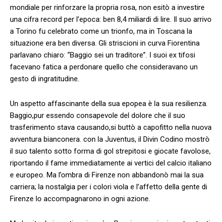
mondiale per ​rinforzare la propria rosa, non ⁢esitò a⁣ investire
una cifra record per l’epoca: ben ⁢8,4 miliardi di lire. ‌Il suo arrivo
a Torino fu celebrato come un⁣ trionfo, ma in Toscana la
situazione era ben diversa. Gli striscioni ‍in curva⁤ Fiorentina
parlavano chiaro: “Baggio sei un traditore”. I suoi⁣ ex tifosi
facevano fatica a perdonare quello che ‌consideravano un
gesto di ingratitudine.
Un aspetto affascinante della sua epopea è la sua resilienza.
Baggio,pur ⁣essendo⁤ consapevole⁤ del dolore che il suo
⁤trasferimento stava causando,si buttò a capofitto nella nuova‍
avventura bianconera. con la⁢ Juventus, il Divin Codino mostrò
il suo talento sotto forma di gol strepitosi e giocate favolose,
riportando il fame ‌immediatamente ai vertici​ del calcio italiano
e europeo. Ma l’ombra di Firenze non abbandonò mai⁣ la sua​
carriera; la nostalgia per i colori viola e ‌l’affetto della gente di
Firenze lo‌ accompagnarono in ‍ogni azione.