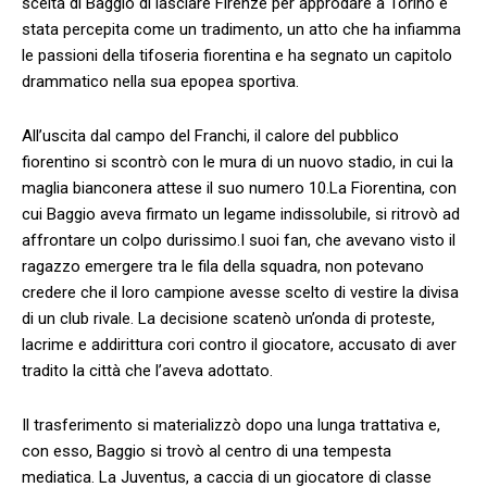
scelta di⁢ Baggio​ di​ lasciare Firenze per⁢ approdare a Torino è
stata percepita come un tradimento, un atto che ha infiamma
le passioni della tifoseria fiorentina e ha segnato un capitolo
drammatico nella⁣ sua epopea sportiva.
All’uscita ‌dal campo del⁣ Franchi, il ⁤calore del pubblico
fiorentino si scontrò con le mura di un nuovo stadio, in cui la
⁤maglia bianconera attese il suo ‌numero 10.La Fiorentina, con
cui Baggio aveva firmato un legame indissolubile, si ritrovò ad
affrontare un colpo ‌durissimo.I suoi fan,⁤ che avevano visto il
ragazzo emergere ⁢tra‍ le fila della squadra, non potevano
credere che il loro‍ campione avesse⁢ scelto‌ di vestire la divisa
di un club‍ rivale. La decisione scatenò un’onda di ⁤proteste,
lacrime e addirittura cori contro il giocatore, accusato di⁣ aver
tradito la città che l’aveva adottato.
Il trasferimento si materializzò dopo una lunga trattativa e,
con esso, Baggio si trovò al centro di una tempesta
⁤mediatica. La Juventus, a caccia di ‌un ​giocatore di classe