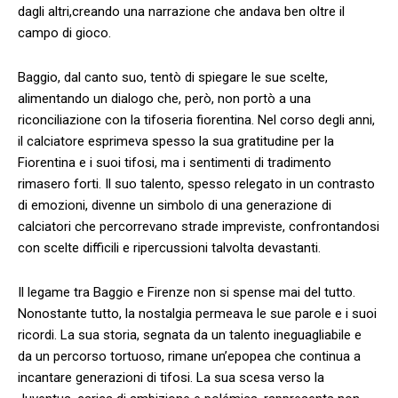
dagli altri,creando una narrazione che andava ben oltre il
campo di gioco.
Baggio, dal canto suo, ⁣tentò di spiegare le sue ​scelte,
alimentando ⁤un dialogo che, però,‌ non ⁣portò⁣ a una
riconciliazione con la tifoseria fiorentina. Nel‌ corso degli anni,
il calciatore⁤ esprimeva spesso la sua gratitudine per‌ la
Fiorentina e i suoi tifosi, ma i ‍sentimenti di tradimento‍
rimasero forti. ​Il suo ⁣talento, spesso relegato in ⁢un contrasto
di emozioni, divenne ⁤un simbolo di una generazione di⁤
calciatori che percorrevano strade impreviste,‌ confrontandosi
con scelte difficili e ‍ripercussioni talvolta devastanti.
Il legame tra Baggio e ⁢Firenze non si spense mai del tutto.
⁣Nonostante tutto, la nostalgia permeava ⁢le sue parole e i suoi
‍ricordi. La sua storia, segnata da un⁣ talento⁣ ineguagliabile e
da un percorso tortuoso, rimane un’epopea che⁤ continua a
incantare‌ generazioni di tifosi. ⁢La ‌sua scesa verso la