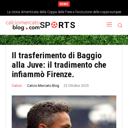
NEWS
La storia dimenticata della Coppa delle Fiere e l’evoluzione delle coppe europee
L’analisi economica del costo di un singolo punto nei top campionati europei
SP
RTS
Il trasferimento di Baggio
alla Juve: il tradimento che
infiammò Firenze.
23 Ottobre 2025
Calcio Mercato Blog
Calcio