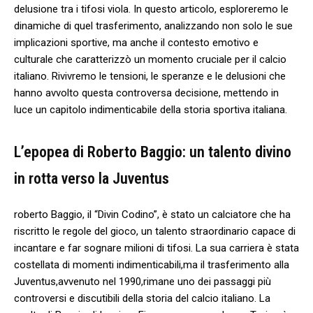
delusione tra i tifosi‍ viola. In questo articolo,‍ esploreremo le
dinamiche di quel trasferimento, analizzando non solo le sue
implicazioni sportive, ma anche il contesto emotivo e
culturale che caratterizzò ‍un momento cruciale per il calcio
italiano. ⁣Rivivremo​ le tensioni, ‌le speranze e le delusioni che
hanno⁣ avvolto questa⁤ controversa decisione, mettendo in
luce un capitolo indimenticabile della ⁢storia sportiva italiana.
L’epopea di Roberto Baggio:⁤ un talento divino
in rotta verso la Juventus
roberto Baggio, il “Divin⁤ Codino”, ‌è stato un calciatore che ha‌
riscritto le regole del gioco, un talento straordinario capace di
incantare‌ e ‌far sognare milioni di tifosi. La sua carriera è ⁤stata
costellata di ‌momenti indimenticabili,ma il ⁣trasferimento alla
Juventus,avvenuto nel 1990,rimane uno ⁣dei passaggi più
controversi e discutibili della storia del ‍calcio italiano.⁢ La⁣