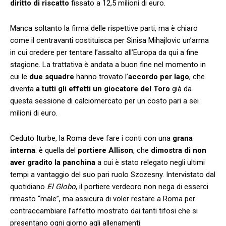
diritto di riscatto
fissato a 12,5 milioni di euro.
Manca soltanto la firma delle rispettive parti, ma è chiaro
come il centravanti costituisca per Sinisa Mihajlovic un’arma
in cui credere per tentare l’assalto all’Europa da qui a fine
stagione. La trattativa è andata a buon fine nel momento in
cui le
due squadre
hanno trovato l’
accordo per Iago
, che
diventa
a tutti gli effetti un giocatore del Toro
già da
questa sessione di calciomercato per un costo pari a sei
milioni di euro.
Ceduto Iturbe, la Roma deve fare i conti con una
grana
interna
: è quella del
portiere Allison
, che
dimostra di non
aver gradito la panchina
a cui è stato relegato negli ultimi
tempi a vantaggio del suo pari ruolo Szczesny. Intervistato dal
quotidiano
El Globo
, il portiere verdeoro non nega di esserci
rimasto “male”, ma assicura di voler restare a Roma per
contraccambiare l’affetto mostrato dai tanti tifosi che si
presentano ogni giorno agli allenamenti.