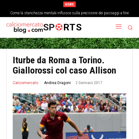
NEWS
Come la stanchezza mentale influisce sulla precisione dei passaggi a fine
partita
SP
RTS
Iturbe da Roma a Torino.
Giallorossi col caso Allison
2 Gennaio 2017
Andrea Dragoni
Calciomercato