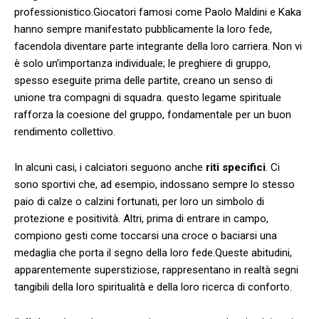
professionistico.Giocatori famosi come Paolo Maldini e Kaka
hanno⁢ sempre manifestato pubblicamente la loro fede,
facendola diventare parte integrante della loro carriera. Non​ vi
⁣è solo ⁣un’importanza individuale; le preghiere di gruppo,
spesso eseguite prima delle ‍partite, creano un senso di
unione tra compagni di squadra. questo legame spirituale
‌rafforza la coesione del gruppo, fondamentale per un ⁢buon
rendimento collettivo.
In alcuni casi, i calciatori‌ seguono anche
riti specifici
. Ci
sono sportivi che, ad esempio, indossano sempre​ lo stesso
paio di calze o ⁣calzini fortunati, per loro un‌ simbolo di
protezione e positività.⁣ Altri, prima di entrare in campo,
compiono gesti come toccarsi una croce o baciarsi una
medaglia che porta il segno della‍ loro fede.Queste abitudini,
apparentemente ⁤superstiziose, rappresentano in realtà segni
‍tangibili della loro spiritualità e della loro ricerca di conforto.