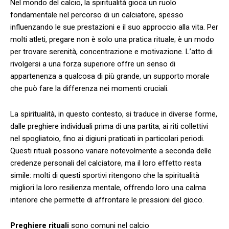
Nel mondo del calcio, la spiritualità gioca⁤ un ruolo
fondamentale nel percorso di un calciatore, spesso‍
influenzando le‍ sue ​prestazioni ​e il suo approccio alla vita. Per
molti‍ atleti, pregare non è⁢ solo una pratica rituale; è un ⁣modo
per trovare serenità,⁢ concentrazione e motivazione. L’atto ⁢di
rivolgersi a una forza superiore offre un senso di
appartenenza a qualcosa di più grande, un supporto morale
che può fare la differenza nei momenti cruciali.
La spiritualità, in​ questo contesto,‍ si traduce in diverse⁤ forme,
dalle preghiere individuali prima⁤ di una partita, ai riti collettivi
nel spogliatoio, fino ai digiuni praticati in particolari periodi.
Questi rituali possono variare notevolmente a seconda delle
credenze ⁤personali del calciatore, ma il loro effetto resta
simile: molti di questi sportivi ritengono ​che la spiritualità
migliori la loro resilienza mentale, offrendo loro una calma
interiore che permette di affrontare le‍ pressioni ⁤del gioco.
Preghiere rituali
⁣sono comuni ⁣nel calcio