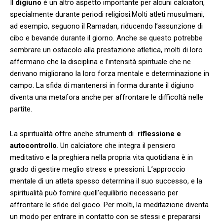
Il
digiuno
è‍ un altro⁢ aspetto importante per alcuni calciatori,
specialmente durante periodi religiosi.Molti⁤ atleti musulmani,
ad esempio, seguono il Ramadan, riducendo l’assunzione⁤ di
cibo e bevande durante ⁤il ⁢giorno. Anche se questo potrebbe
sembrare un ostacolo alla prestazione atletica, molti ⁤di loro
affermano che la disciplina e l’intensità spirituale che⁢ ne
derivano migliorano la loro forza mentale e determinazione in
campo. La sfida di mantenersi in forma durante il digiuno
diventa ‍una metafora anche ‍per affrontare⁣ le difficoltà ⁢nelle
partite.
La spiritualità offre‌ anche strumenti di ‌
riflessione e
autocontrollo
. Un calciatore che integra il pensiero
meditativo e la preghiera ⁣nella propria vita quotidiana è in
grado di gestire meglio stress e ‍pressioni. L’approccio
mentale di un atleta spesso determina ⁤il suo successo, e la‍
spiritualità ⁣può‌ fornire​ quell’equilibrio necessario per
affrontare le sfide del gioco. Per molti, la meditazione diventa
un⁣ modo⁢ per entrare in contatto con se stessi e prepararsi