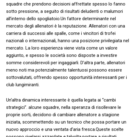
squadre che prendono decisioni ‌affrettate spesso lo fanno
‍sotto pressione, ⁢a​ seguito di⁤ risultati deludenti o malumori
all’interno ‍dello​ spogliatoio.Un fattore determinante ​nel
mercato degli allenatori ‌è⁢ la reputazione. Allenatori con una
carriera di successi alle spalle, come⁣ i ⁤vincitori di⁣ trofei‍
nazionali⁢ o internazionali, hanno una ⁢posizione privilegiata nel
mercato. ⁣La loro esperienza viene vista come ⁤un valore
aggiunto, e spesso le società sono disposte ⁤a ‍investire
‍somme⁤ considerevoli per ingaggiarli. D’altra​ parte, allenatori
⁤meno ⁣noti ma potenzialmente ⁣talentuosi ‍possono​ essere
sottovalutati, offrendo spesso opportunità⁣ interessanti ​per i
club lungimiranti.
Un’altra ‍dinamica interessante è​ quella legata‍ ai “cambi
strategici”. alcune squadre, nella speranza di risollevare le
proprie sorti, decidono di cambiare allenatore a stagione
iniziata, scommettendo ​su un tecnico che possa portare un ​
nuovo approccio⁢ e una ventata d’aria fresca.Queste scelte
possono ‍rivelarsi azzardate e,talvolta,portare⁣ a risultati