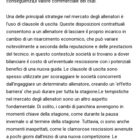
conseguenza,il valore⁢ commerciale ‌dei club.
Una delle principali ‌strategie nel ‌mercato degli allenatori⁢ è
‍l’uso di ‍clausole⁤ di⁢ uscita. Queste ‍disposizioni contrattuali
consentono a ⁣un ⁣allenatore di lasciare il ⁣proprio incarico in⁣
cambio di un risarcimento⁣ economico, che può variare
notevolmente ⁤a seconda della reputazione e ​delle prestazioni
del tecnico. ⁢in questo contesto,le‍ società si trovano⁣ a dover
bilanciare il⁤ costo di un’eventuale rescissione ‍con i potenziali
⁤benefici di‌ una nuova guida. Le ‍clausole⁢ di uscita​ sono
spesso utilizzate per scoraggiare ⁢le⁢ società concorrenti⁢
dall’ingaggiare ‍un determinato ​allenatore, ‌creando un ‍‘effetto
barriera’ che ‍può durare per tutta la stagione.Le tempistiche
nel ⁤mercato degli allenatori sono ‍un altro aspetto
fondamentale. Di solito, i⁣ cambi di ⁢panchina avvengono in
momenti⁤ chiave della stagione, come durante la pausa⁢
invernale o al termine della stagione. Tuttavia,⁢ ci sono anche
momenti inaspettati, come le clamorose ⁤rescissioni‍ avvenute
​a‌ pochi giorni dall’inizio di una nuova competizione. ‍Le