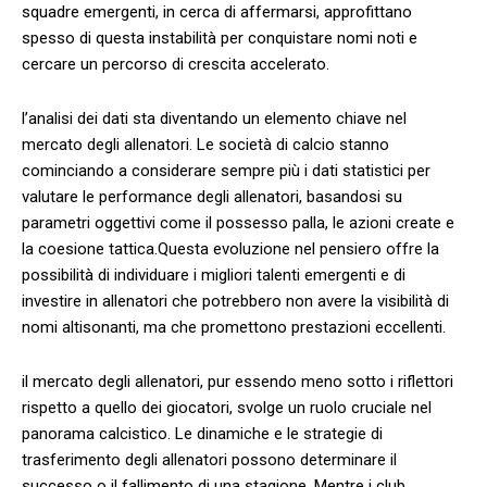
squadre ‍emergenti, in cerca di ⁤affermarsi, ⁢approfittano
spesso di questa instabilità per conquistare nomi noti⁣ e‌
cercare ​un percorso di crescita accelerato.
l’analisi⁢ dei dati sta diventando un elemento chiave nel
mercato ⁢degli allenatori.‍ Le società di ‍calcio stanno
cominciando a‌ considerare ⁢sempre più i dati statistici⁣ per
valutare le⁢ performance ‌degli allenatori,⁣ basandosi su
parametri oggettivi ​come il ⁣possesso ​palla, ‌le azioni create ⁢e
‍la coesione⁢ tattica.Questa evoluzione nel pensiero ‌offre la⁢
possibilità di ⁢individuare i migliori talenti emergenti e di
‍investire in allenatori che potrebbero non ‌avere⁤ la visibilità di
nomi altisonanti, ma⁢ che promettono prestazioni eccellenti.
il ​mercato degli allenatori, ‌pur ⁢essendo meno sotto i ​riflettori
rispetto a quello dei giocatori, ⁤svolge un ruolo ⁣cruciale⁤ nel
panorama calcistico. Le‍ dinamiche e ‍le strategie di
trasferimento⁤ degli allenatori⁤ possono⁢ determinare il
‍successo ⁣o il fallimento ​di una stagione.⁢ Mentre i club