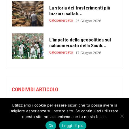
La storia dei trasferimenti più
bizzarri saltati...
Calciomercato
25 Giugno 2026
L’impatto della geopolitica sul
calciomercato della Saudi...
Calciomercato
17 Giugno 2026
CONDIVIDI ARTICOLO
Utilizziamo i cookie per essere sicuri che tu possa avere la
migliore esperienza sul nostro sito. Se continui ad utilizzare
questo sito noi assumiamo che tu ne sia felice.
Ok
Leggi di più