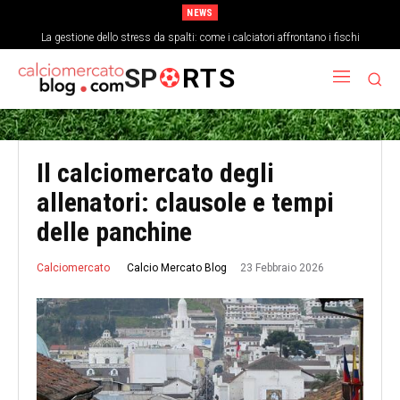
NEWS
La gestione dello stress da spalti: come i calciatori affrontano i fischi
Analisi tattica della difesa a tre: blocco basso e transizioni veloci
SP
RTS
Il calciomercato degli
allenatori: clausole e tempi
delle panchine
23 Febbraio 2026
Calcio Mercato Blog
Calciomercato