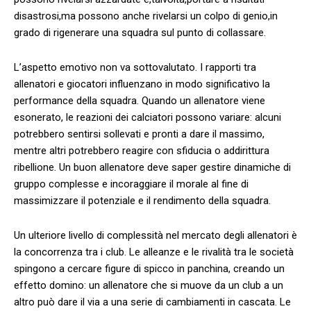
disastrosi,ma possono anche rivelarsi un colpo di⁣ genio,in
grado di rigenerare una squadra sul punto di collassare.
L’aspetto emotivo non ​va sottovalutato. I rapporti tra
‍allenatori e giocatori influenzano in ⁢modo ​significativo la
performance della ​squadra. ⁢Quando un ‍allenatore viene
esonerato, le ⁣reazioni dei calciatori possono variare: ⁢alcuni
potrebbero sentirsi ​sollevati e pronti a dare il​ massimo,
mentre altri potrebbero​ reagire con sfiducia o addirittura
ribellione. Un ⁢buon​ allenatore deve ⁢saper gestire ‍dinamiche⁤ di
gruppo complesse ​e⁢ incoraggiare il morale al fine ‌di
⁢massimizzare il potenziale e il rendimento⁤ della squadra.
Un ulteriore livello di complessità nel mercato​ degli allenatori è
​la ⁣concorrenza tra⁢ i ⁣club. ‌Le alleanze e le‌ rivalità tra le ⁤società
‌spingono a⁣ cercare figure di spicco ⁤in panchina, creando un
effetto ​domino: un‍ allenatore ⁢che si muove da ⁤un club a un
altro può dare il via a una⁣ serie di cambiamenti⁢ in‌ cascata. Le