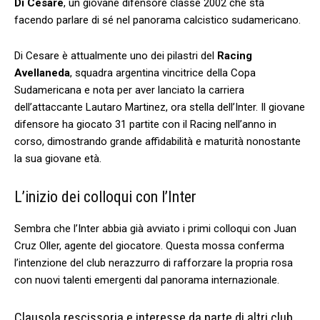
Di Cesare
, un giovane difensore classe 2002 che sta
facendo⁣ parlare di sé nel panorama calcistico sudamericano.
Di Cesare è⁣ attualmente ⁣uno ⁣dei pilastri del
Racing
Avellaneda
, squadra argentina vincitrice della Copa
Sudamericana e nota per aver lanciato la carriera
dell’attaccante‍ Lautaro Martinez, ora stella dell’Inter. Il giovane
difensore ha ​giocato 31 partite con il Racing nell’anno in
corso, dimostrando grande affidabilità ​e maturità nonostante
la sua giovane età.
L’inizio dei colloqui con ⁤l’Inter
Sembra che l’Inter abbia già avviato i primi colloqui con Juan
Cruz Oller, agente ⁢del ⁣giocatore. Questa mossa conferma ​
l’intenzione‍ del club nerazzurro di rafforzare la propria rosa
con nuovi talenti emergenti ⁢dal ⁤panorama ‍internazionale.
Clausola rescissoria e‍ interesse⁣ da parte di ⁤altri club