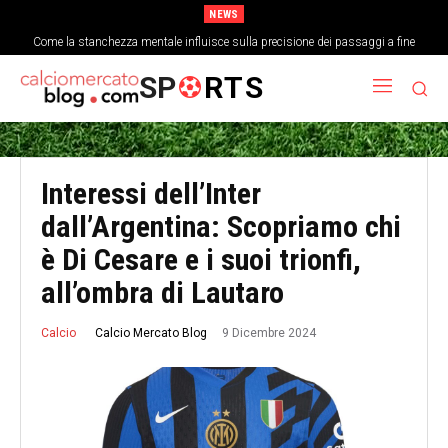
NEWS
Come la stanchezza mentale influisce sulla precisione dei passaggi a fine
partita
SP
RTS
Interessi dell’Inter
dall’Argentina: Scopriamo chi
è Di Cesare e i suoi trionfi,
all’ombra di Lautaro
9 Dicembre 2024
Calcio Mercato Blog
Calcio