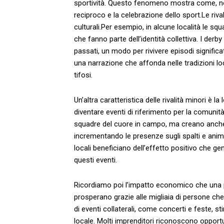
sportività. Questo fenomeno mostra come, nonosta
reciproco e la​ celebrazione dello sport.Le riva
culturali.Per esempio, in alcune località ​le s
che fanno parte dell’identità collettiva. I derb
passati, un modo per⁣ rivivere episodi⁣ signific
una narrazione ‌che affonda nelle tradizioni lo
tifosi.
Un’altra caratteristica delle rivalità minori è la⁢
⁣diventare⁤ eventi ​di riferimento per‍ la comun
squadre del cuore in campo, ma creano​ anche ⁢u
incrementando le presenze sugli spalti ⁤e anim
locali ‌beneficiano dell’effetto positivo⁤ che⁤ g
questi eventi.
Ricordiamo poi l’impatto⁢ economico che una parti
⁢prosperano grazie alle migliaia⁤ di persone c
di ‍eventi collaterali, come​ concerti​ e feste, 
locale. Molti ⁤imprenditori ‍riconoscono⁤ opportu