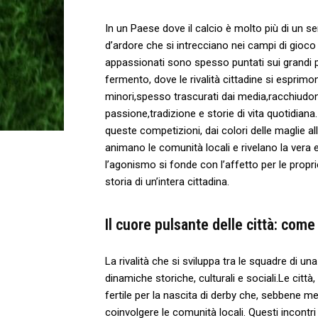
In un ⁢Paese dove‌ il⁤ calcio è molto più ⁣di un 
d’ardore che⁤ si intrecciano nei campi di gioco 
⁢appassionati sono spesso puntati ‍sui grandi pa
fermento, dove le rivalità​ cittadine si‍ esprimo
minori,spesso trascurati dai media,racchiudono
passione,tradizione e storie di‍ vita quotidiana
queste competizioni, dai colori delle ⁣maglie ⁢al
animano le comunità ⁢locali e rivelano la⁤ vera e
l’agonismo si fonde ⁢con l’affetto per le propri
storia di un’intera cittadina.
Il cuore pulsante delle città: come‌ 
La rivalità​ che‌ si sviluppa‌ tra le squadre⁢ di
dinamiche storiche, culturali e ⁣sociali.Le città
fertile‌ per ⁤la nascita di derby ‍che, sebbene m
coinvolgere le comunità locali. Questi incontr