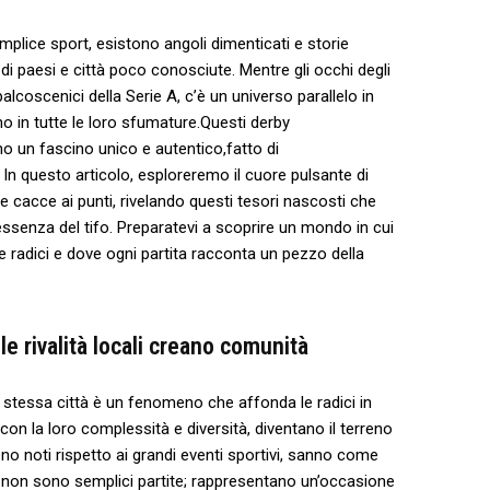
semplice sport,⁤ esistono angoli ⁢dimenticati e storie
⁤di paesi e città‌ poco conosciute.⁤ Mentre gli occhi degli
lcoscenici della Serie A, c’è un universo parallelo ⁤in
no in ⁤tutte le loro sfumature.Questi ⁣derby
 un fascino ‌unico e‍ autentico,fatto di
. ‌In questo ⁤articolo, esploreremo il cuore pulsante di
le⁣ cacce ai ⁤punti, rivelando questi tesori nascosti che
ssenza ​del tifo. ​Preparatevi a scoprire un⁢ mondo in cui⁢
e radici e⁣ dove ogni​ partita racconta ⁤un pezzo della
le‌ rivalità locali creano comunità
 una stessa città è un fenomeno che affonda le radici in
, con ⁢la loro complessità e diversità, diventano il terreno
eno noti‍ rispetto ai grandi​ eventi sportivi, sanno come
i non sono semplici partite; ‍rappresentano un’occasione