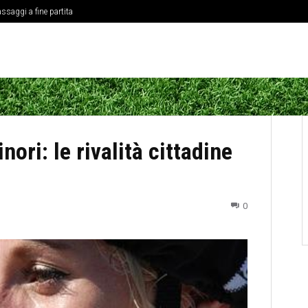
ssaggi a fine partita
nori: le rivalità cittadine
0