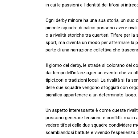
⁤in cui ‍le​ passioni e l’identità dei ⁢tifosi si‍ 
Ogni derby minore‍ ha una sua storia, un suo c
piccole ⁤squadre ⁣di calcio possono⁣ avere rivali
⁤o a rivalità ⁣storiche tra quartieri. Tifare per ​l
sport, ma diventa un modo per affermare la pro
parte⁤ di‌ una⁣ narrazione collettiva ‌che trascen
Il⁣ giorno del derby, le strade si colorano dei⁣ c
dai ‍tempi dell’infanzia,per‌ un‌ evento che va 
⁤tipici,cori e tradizioni ​locali. La ‍rivalità ⁢si fa
delle⁤ due squadre ​vengono sfoggiati con orgogl
significa appartenere a un determinato luogo.
Un aspetto interessante⁣ è come ⁤queste rivalità inf
possono generare tensione e conflitti, ma in al
vedere tifosi delle ‍due⁤ squadre condividere m
scambiandosi battute e vivendo l’esperienza 