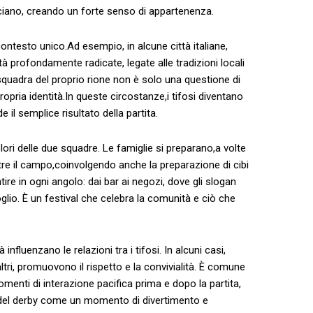
intrecciano, creando un forte senso ​di appartenenza.
ontesto unico.Ad esempio, in alcune città ⁤italiane,
tà ‍profondamente radicate, legate⁢ alle tradizioni locali
a squadra ​del​ proprio rione non⁣ è‌ solo una questione di​
pria identità.In queste circostanze,i tifosi ‌diventano
de il semplice risultato della partita.
olori⁣ delle due squadre.⁤ Le famiglie si⁤ preparano,a volte
oltre il campo,coinvolgendo anche la preparazione di‌ cibi
 sentire in‌ ogni angolo: dai bar ai negozi,‍ dove gli slogan
io.​ È un festival che celebra‌ la comunità e ciò‍ che
luenzano ‌le​ relazioni tra i ‌tifosi. In⁣ alcuni casi,⁣
tri, promuovono il rispetto e la convivialità. È comune
omenti ⁣di interazione pacifica prima e dopo la partita,
del derby come un momento di divertimento ⁤e