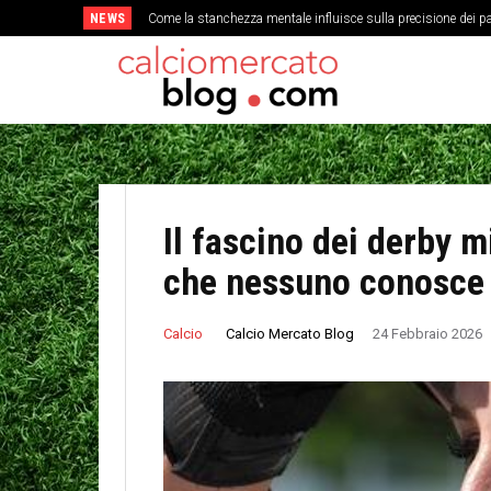
NEWS
Come la stanchezza mentale influisce sulla precisione dei pa
Il fascino dei derby mi
che nessuno conosce
Calcio Mercato Blog
Calcio
24 Febbraio 2026