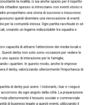
nte⁢ la rivalità, ci‍ sia anche spazio per il⁢ rispetto‌
lità cittadine spesso si intrecciano con eventi storici e
quadre prospettano una storia di successi ​e⁤ insuccessi
y possono quindi diventare ⁢una ‍rievocazione di‌ eventi
ativi per la comunità stessa. Ogni partita racchiude in sé
cali, ⁤creando‌ un legame indissolubile tra squadra e
 loro capacità di ⁤attrarre l’attenzione dei media locali e
ità. Questi derby non solo sono occasioni per vedere le⁤
no spazio di interazione​ per ⁣le famiglie,
ando ⁣i quartieri. In questo‌ modo, anche le imprese
enera il derby, ​valorizzando ulteriormente l’importanza‌ di
ta di derby ⁤può avere. I ristoranti, i​ bar⁢ e i negozi
he accorrono da ogni angolo della città. La preparazione
stimola ulteriormente il​ tessuto sociale ⁢e commerciale
nità di business‌ legate a questi eventi, utilizzando⁤ il