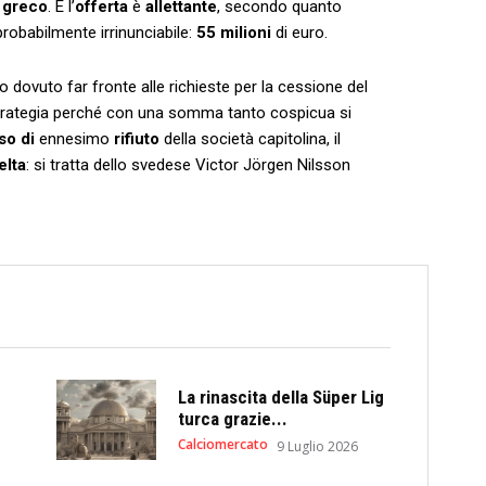
e greco
. E l’
offerta
è
allettante
, secondo quanto
probabilmente irrinunciabile:
55 milioni
di euro.
 dovuto far fronte alle richieste per la cessione del
strategia perché con una somma tanto cospicua si
so di
ennesimo
rifiuto
della società capitolina, il
elta
: si tratta dello svedese Victor Jörgen Nilsson
La rinascita della Süper Lig
turca grazie...
Calciomercato
9 Luglio 2026