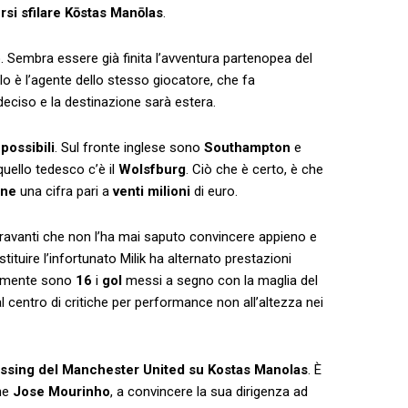
si sfilare Kōstas Manōlas
.
o
. Sembra essere già finita l’avventura partenopea del
o è l’agente dello stesso giocatore, che fa
eciso e la destinazione sarà estera.
 possibili
. Sul fronte inglese sono
Southampton
e
uello tedesco c’è il
Wolsfburg
. Ciò che è certo, è che
one
una cifra pari a
venti milioni
di euro.
ntravanti che non l’ha mai saputo convincere appieno e
tuire l’infortunato Milik ha alternato prestazioni
almente sono
16
i
gol
messi a segno con la maglia del
al centro di critiche per performance non all’altezza nei
ssing del Manchester United su Kostas Manolas
. È
One
Jose Mourinho
, a convincere la sua dirigenza ad