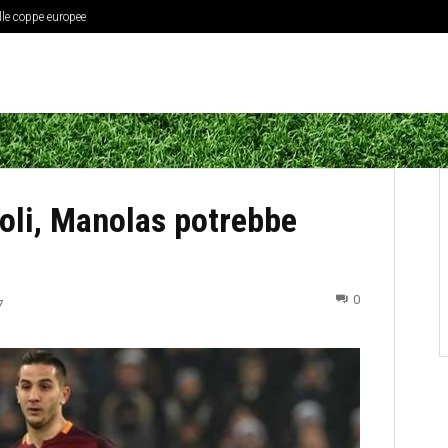
elle coppe europee
oli, Manolas potrebbe
0
7