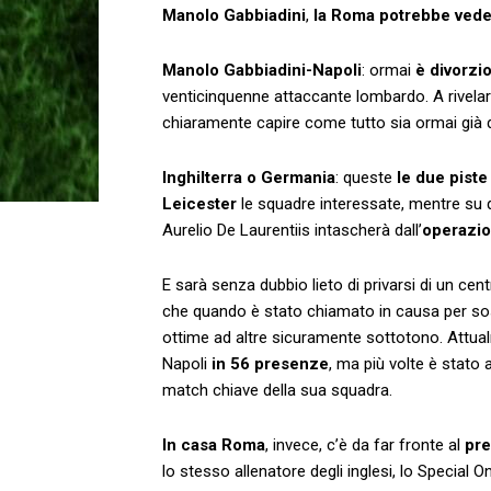
Manolo Gabbiadini
,
la Roma potrebbe veder
Manolo Gabbiadini-Napoli
: ormai
è divorzi
venticinquenne attaccante lombardo. A rivelarl
chiaramente capire come tutto sia ormai già d
Inghilterra o Germania
: queste
le due piste
Leicester
le squadre interessate, mentre su q
Aurelio De Laurentiis intascherà dall’
operazi
E sarà senza dubbio lieto di privarsi di un ce
che quando è stato chiamato in causa per sosti
ottime ad altre sicuramente sottotono. Attu
Napoli
in 56 presenze
, ma più volte è stato 
match chiave della sua squadra.
In casa Roma
, invece, c’è da far fronte al
pre
lo stesso allenatore degli inglesi, lo Special 