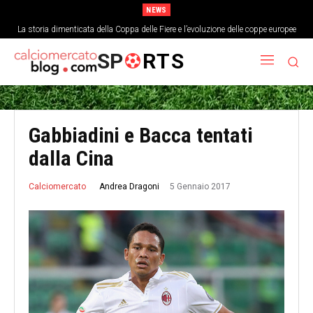
NEWS
La storia dimenticata della Coppa delle Fiere e l’evoluzione delle coppe europee
SP
RTS
Gabbiadini e Bacca tentati
dalla Cina
5 Gennaio 2017
Andrea Dragoni
Calciomercato