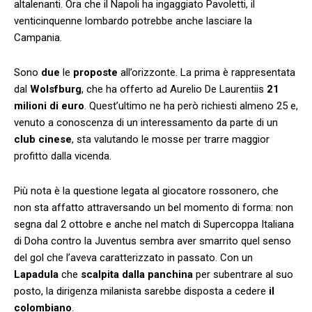
altalenanti. Ora che il Napoli ha ingaggiato Pavoletti, il
venticinquenne lombardo potrebbe anche lasciare la
Campania.
Sono
due
le
proposte
all’orizzonte. La prima è rappresentata
dal
Wolsfburg
, che ha offerto ad Aurelio De Laurentiis
21
milioni di euro
. Quest’ultimo ne ha però richiesti almeno 25 e,
venuto a conoscenza di un interessamento da parte di un
club cinese
, sta valutando le mosse per trarre maggior
profitto dalla vicenda.
Più nota è la questione legata al giocatore rossonero, che
non sta affatto attraversando un bel momento di forma: non
segna dal 2 ottobre e anche nel match di Supercoppa Italiana
di Doha contro la Juventus sembra aver smarrito quel senso
del gol che l’aveva caratterizzato in passato. Con un
Lapadula
che
scalpita dalla panchina
per subentrare al suo
posto, la dirigenza milanista sarebbe disposta a cedere
il
colombiano
.