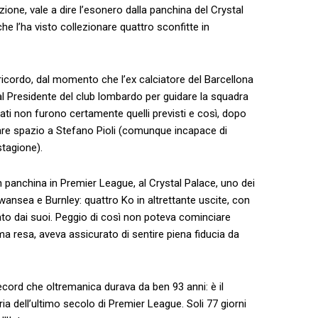
zione, vale a dire l’esonero dalla panchina del Crystal
e l’ha visto collezionare quattro sconfitte in
 ricordo, dal momento che l’ex calciatore del Barcellona
dal Presidente del club lombardo per guidare la squadra
tati non furono certamente quelli previsti e così, dopo
are spazio a Stefano Pioli (comunque incapace di
stagione).
n panchina in Premier League, al Crystal Palace, uno dei
Swansea e Burnley: quattro Ko in altrettante uscite, con
ato dai suoi. Peggio di così non poteva cominciare
ma resa, aveva assicurato di sentire piena fiducia da
cord che oltremanica durava da ben 93 anni: è il
ia dell’ultimo secolo di Premier League. Soli 77 giorni