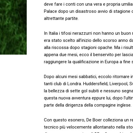
deve fare i conti con una vera e propria umilia
Palace dopo un disastroso avvio di stagione ch
altrettante partite.
In Italia i tifosi nerazzurri non hanno un buon
era stato scelto all’inizio dello scorso anno 
alla riscossa dopo stagioni opache. Ma i risul
appena due mesi, ecco il benservito per lasci
raggiungere la qualificazione in Europa a fine 
Dopo alcuni mesi sabbatici, eccolo ritornare i
tanti club di Londra. Huddersfield, Liverpool, 
la bellezza di sette gol subiti e nessuno segn
questa nuova avventura eppure lui, dopo l’ulti
parte della dirigenza della compagine inglese.
Con questo esonero, De Boer colleziona un re
tecnico più velocemente allontanato nella stor