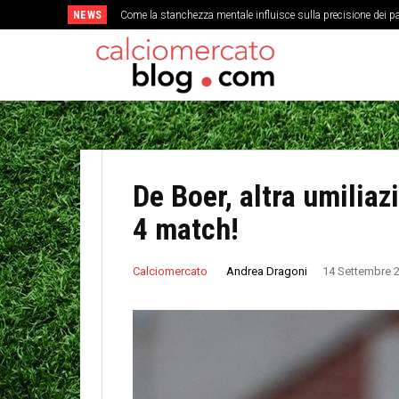
NEWS
Come la stanchezza mentale influisce sulla precisione dei pa
De Boer, altra umilia
4 match!
Andrea Dragoni
Calciomercato
14 Settembre 