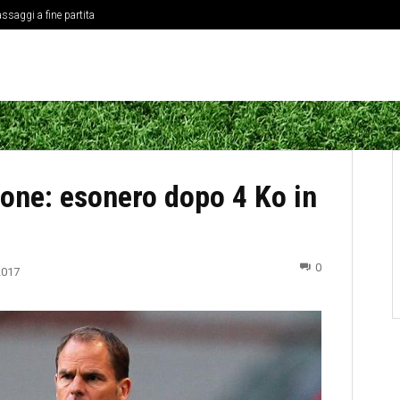
ssaggi a fine partita
zione: esonero dopo 4 Ko in
0
2017