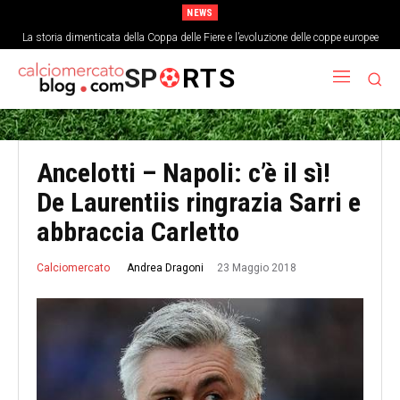
NEWS
La storia dimenticata della Coppa delle Fiere e l’evoluzione delle coppe europee
SP
RTS
Ancelotti – Napoli: c’è il sì!
De Laurentiis ringrazia Sarri e
abbraccia Carletto
23 Maggio 2018
Andrea Dragoni
Calciomercato