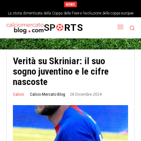
NEWS
La storia dimenticata della Coppa delle Fiere e l’evoluzione delle coppe europee
SP
RTS
Verità su Skriniar: il suo
sogno juventino e le cifre
nascoste
28 Dicembre 2024
Calcio Mercato Blog
Calcio