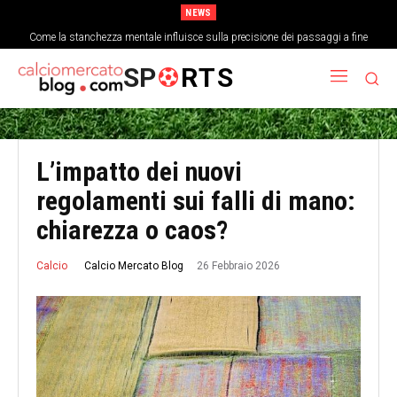
NEWS
Come la stanchezza mentale influisce sulla precisione dei passaggi a fine
La storia dimenticata della Coppa delle Fiere e l’evoluzione delle coppe europee
partita
SP
RTS
L’impatto dei nuovi
regolamenti sui falli di mano:
chiarezza o caos?
26 Febbraio 2026
Calcio Mercato Blog
Calcio