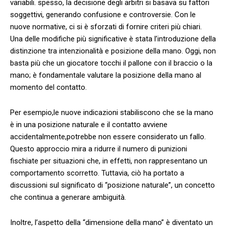
variabili. spesso, la​ decisione degli arbitri‌ si basava su fattori
soggettivi, generando ‌confusione e controversie. Con le⁣
nuove normative, ci si ​è‍ sforzati di ‍fornire criteri‌ più⁤ chiari.
Una delle​ modifiche ⁣più significative è stata l’introduzione‍ della
distinzione tra intenzionalità e posizione della mano. Oggi, non
‌basta più che un giocatore tocchi il pallone con ⁣il ⁤braccio o⁣ la
mano; è fondamentale‍ valutare⁢ la posizione della mano al
momento del⁣ contatto.
Per​ esempio,le nuove ‌indicazioni stabiliscono che ​se la mano
è in una posizione naturale e ​il contatto ​avviene
accidentalmente,potrebbe⁢ non ‍essere considerato un‍ fallo.
Questo approccio mira a ridurre ⁣il numero di punizioni
fischiate per situazioni ⁤che, in effetti, non ‌rappresentano un‌
comportamento scorretto. Tuttavia, ciò⁢ ha portato‌ a
discussioni‍ sul significato di “posizione ‌naturale”,​ un⁢ concetto
‍che ‌continua‌ a generare⁢ ambiguità.
Inoltre, l’aspetto della “dimensione della mano” è diventato un