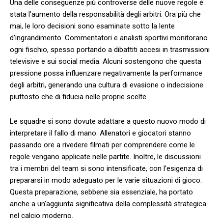
Una delle ‌conseguenze più controverse delle nuove⁤ regole⁣ è
stata l’aumento della responsabilità‍ degli arbitri. Ora⁤ più che
⁣mai, le loro decisioni sono esaminate sotto la lente
d’ingrandimento. Commentatori e​ analisti⁤ sportivi monitorano
ogni fischio, spesso⁢ portando a dibattiti accesi ⁣in‌ trasmissioni
televisive ⁤e sui social media.‌ Alcuni sostengono ​che questa
pressione possa influenzare negativamente la performance ​
degli​ arbitri, generando una cultura di evasione o indecisione
piuttosto‍ che di fiducia nelle proprie scelte.
Le squadre si sono dovute adattare a questo nuovo ‌modo di
interpretare il fallo di mano. Allenatori e giocatori stanno
passando ore a rivedere filmati⁢ per comprendere come le
regole ​vengano applicate nelle partite. ​Inoltre, le ⁤discussioni
tra ⁢i​ membri⁣ del ‍team ⁢si⁤ sono ⁤intensificate, con ‌l’esigenza di
prepararsi ⁣in​ modo adeguato per ⁢le ‍varie⁢ situazioni di gioco.
Questa preparazione, sebbene sia essenziale, ha ‍portato
⁤anche a ⁤un’aggiunta significativa della complessità ⁢strategica⁤
nel calcio⁣ moderno.