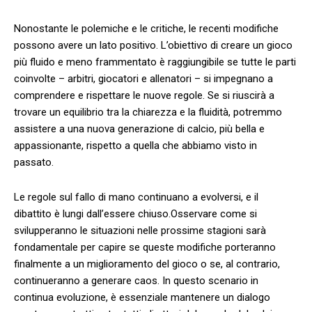
Nonostante le polemiche‍ e le critiche, le recenti modifiche
possono avere un lato positivo. L’obiettivo di​ creare un gioco‍
più fluido e meno frammentato‍ è raggiungibile se ‌tutte le parti
coinvolte – arbitri, giocatori e allenatori​ – si impegnano a
comprendere e rispettare le‍ nuove ⁣regole. ‍Se si⁣ riuscirà⁢ a
trovare un equilibrio⁣ tra la chiarezza⁣ e la ‌fluidità, potremmo
assistere a una nuova generazione di calcio, più bella e
‍appassionante, rispetto a quella che abbiamo visto‍ in
⁢passato.
Le⁣ regole sul‍ fallo di ⁤mano continuano a evolversi, e ⁤il
dibattito è lungi dall’essere ⁣chiuso.Osservare come si
svilupperanno‌ le situazioni nelle prossime stagioni ⁤sarà ​
fondamentale ⁤per capire​ se‌ queste modifiche porteranno
finalmente a un miglioramento del‌ gioco ⁣o se, ⁤al ‌contrario,
continueranno a generare caos.‍ In questo scenario ‍in
continua evoluzione, è ⁤essenziale‌ mantenere un ​dialogo