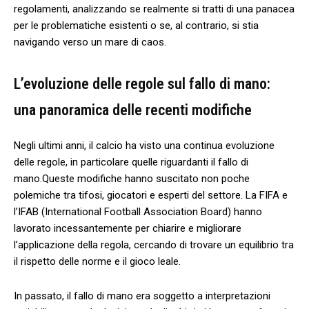
regolamenti, analizzando⁢ se ⁣realmente ​si tratti di una panacea
per ‌le problematiche​ esistenti o se, al contrario, si ⁤stia
‌navigando ⁤verso un mare di caos.
L’evoluzione delle‍ regole​ sul⁣ fallo di mano:
una ⁣panoramica delle recenti ‌modifiche
Negli⁣ ultimi anni, il ‍calcio ⁤ha⁤ visto una continua evoluzione
delle regole, in particolare quelle riguardanti il fallo di
mano.Queste modifiche hanno ⁢suscitato non ‍poche​
polemiche ⁣tra tifosi, giocatori e esperti del settore. La FIFA e
l’IFAB (International Football Association Board) hanno
lavorato‌ incessantemente ⁢per chiarire e‌ migliorare
l’applicazione della⁣ regola, cercando di trovare un equilibrio⁤ tra
il​ rispetto delle norme ‍e il gioco leale. ​
In⁣ passato, il ⁢fallo di mano era soggetto a interpretazioni