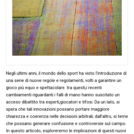
Negli ultimi anni, il mondo dello sport ha visto l’introduzione di
una serie⁢ di nuove regole e ⁣regolamenti, ⁤volti a garantire un
gioco più equo e spettacolare.‌ tra questi,i recenti‌
cambiamenti riguardanti i falli ‍di mano hanno​ suscitato ​un
⁣acceso dibattito tra ⁣esperti,giocatori e‍ tifosi. Da un lato, si
spera che tali innovazioni⁢ possano ⁣portare⁤ maggiore
chiarezza e​ coerenza nelle‌ decisioni arbitrali; dall’altro, si ⁢teme
che possano generare ‌confusione⁣ e​ controversie sul campo.
⁣In questo articolo,‌ esploreremo le implicazioni⁣ di questi nuovi‌