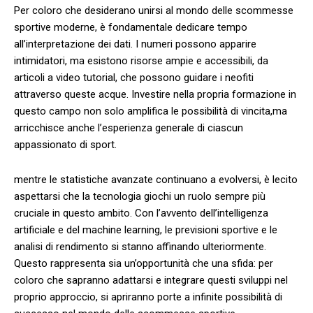
Per coloro che‍ desiderano unirsi al mondo delle scommesse⁣
sportive moderne, è fondamentale⁤ dedicare tempo
all’interpretazione dei ⁢dati. I numeri possono ⁢apparire
intimidatori, ma ⁤esistono​ risorse ampie e accessibili, da⁣
articoli a video tutorial, che possono guidare i neofiti
attraverso queste ‍acque. Investire ⁢nella propria formazione in
questo campo non solo amplifica le possibilità di vincita,ma
arricchisce anche l’esperienza generale​ di ciascun
‌appassionato di‌ sport.
mentre le statistiche‌ avanzate continuano⁢ a evolversi, è lecito
aspettarsi che la⁤ tecnologia ‌giochi ‌un ruolo sempre⁢ più
cruciale in ‌questo ⁣ambito. Con l’avvento dell’intelligenza
⁣artificiale ⁤e del machine learning, le previsioni sportive e le
analisi di rendimento ⁢si stanno affinando ulteriormente.
Questo ‌rappresenta sia un’opportunità ⁢che una sfida: per
coloro che sapranno adattarsi e integrare ⁢questi sviluppi​ nel
proprio approccio, si apriranno ⁤porte a infinite possibilità di