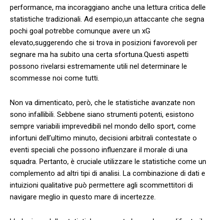
performance, ma⁢ incoraggiano anche una lettura critica delle
statistiche tradizionali. Ad esempio,un attaccante‍ che segna
pochi goal potrebbe comunque avere un xG
‌elevato,suggerendo⁢ che si⁣ trova in posizioni favorevoli per
segnare ma ha subito una ​certa sfortuna.Questi aspetti
possono rivelarsi​ estremamente utili nel determinare ⁤le
⁤scommesse‍ noi ‌come tutti.
Non va dimenticato, però, che ‍le statistiche avanzate non
sono infallibili.⁢ Sebbene siano strumenti⁢ potenti, esistono
⁢sempre variabili imprevedibili nel mondo dello sport, come​
infortuni dell’ultimo ‌minuto, ⁤decisioni arbitrali contestate o‌
eventi speciali che ⁤possono influenzare ​il ⁣morale di una
squadra. Pertanto,​ è cruciale utilizzare le statistiche come⁣ un
complemento ad‍ altri‍ tipi di analisi. La combinazione di dati e
intuizioni qualitative⁣ può permettere agli scommettitori di
navigare meglio in questo mare di incertezze.