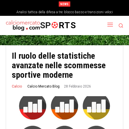
NEWS
Come la stanchezza mentale influisce sulla precisione dei passaggi a fine
Analisi tattica della difesa a tre: blocco basso e transizioni veloci
partita
SP
RTS
Il ruolo delle statistiche
avanzate nelle scommesse
sportive moderne
28 Febbraio 2026
Calcio Mercato Blog
Calcio