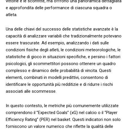
⁤vittorie e ⁣le sconfitte, ma ‌offrono una panoramica ⁤dettagliata
e approfondita delle performance ⁣di ciascuna squadra o
atleta.
Una delle chiavi del successo delle statistiche avanzate è la
capacità di analizzare variabili ‌che tradizionalmente ⁣potevano⁤
essere trascurate. Ad esempio, ⁣analizzando i dati sulle
condizioni fisiche ⁢degli atleti, le condizioni meteorologiche, le
statistiche di⁢ gioco in ⁢situazioni specifiche, ​e persino i fattori
‍psicologici,‌ gli scommettitori possono⁣ ottenere un quadro⁤
complesso e dinamico delle probabilità di vincita. Questi
⁢elementi, combinati in modelli predittivi, consentono di
identificare⁤ le opportunità più redditizie e di ridurre ​i rischi
associati alle scommesse.
In‌ questo contesto, le metriche più‌ comunemente utilizzate
comprendono il ​”Expected Goals” (xG) nel calcio o il “Player
Efficiency Rating” (PER)⁢ nel‍ basket. Questi ⁣indicatori ​non solo
forniscono un valore numerico che riflette ⁣la qualità ‍delle