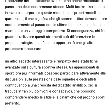
L’adozione delle ⁢statistiche‌ avanzate ⁤ha anche modificato ⁢il
panorama ⁢delle scommesse stesse. Molti bookmaker hanno
iniziato a incorporare queste‍ metriche nei propri modelli di
quotazione, il che significa⁢ che ‌gli scommettitori devono stare
costantemente al passo con le ​ultime‍ tendenze e risultati per
mantenere ⁤un vantaggio competitivo. Di ‍conseguenza, chi è in
grado di utilizzare questi strumenti può differenziare le
proprie strategie, identificando⁣ opportunità che gli ⁤altri​
potrebbero trascurare.
un altro aspetto interessante è l’impatto delle statistiche
avanzate ⁣sulla cultura sportiva stessa. Gli appassionati di
sport, ora più informati, possono partecipare attivamente‌ alle
discussioni sulla prestazione delle squadre e degli atleti,
contribuendo a una⁢ crescita del‍ dibattito analitico. Ciò si⁤
traduce in fan più coinvolti e consapevoli, che possono
comprendere meglio ⁣le ​sfide‍ e ‍le dinamiche del ‍proprio‌ sport
‍preferito.