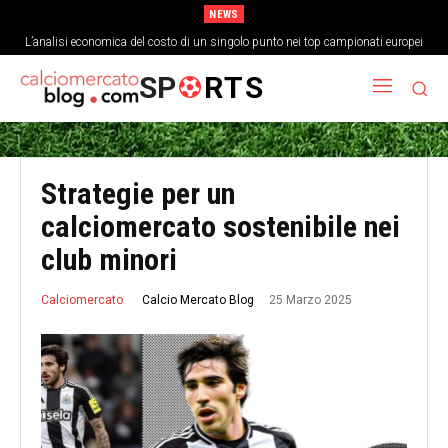
NEWS
L’analisi economica del costo di un singolo punto nei top campionati europei
Come la cultura del gioco corto ha cambiato la struttura fisica dei
centrocampisti
SP
RTS
Strategie per un
calciomercato sostenibile nei
club minori
25 Marzo 2025
Calcio Mercato Blog
Calciomercato