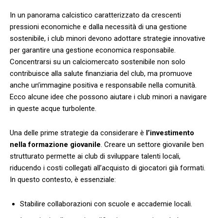
In⁢ un panorama​ calcistico ​caratterizzato da ⁢crescenti
pressioni ‌economiche⁤ e dalla⁢ necessità di una gestione ​
sostenibile, i club minori devono ⁢adottare strategie innovative
per garantire​ una gestione economica‍ responsabile.
Concentrarsi su un⁤ calciomercato sostenibile non solo
contribuisce alla salute ​finanziaria del club, ma promuove‍
anche un’immagine positiva e responsabile nella comunità.‌
Ecco⁤ alcune idee ​che possono aiutare⁤ i club⁤ minori a navigare
in queste acque turbolente.
Una delle prime strategie da considerare ⁣è
l’investimento
nella formazione ‍giovanile
. Creare un settore giovanile⁣ ben
strutturato ⁤permette ai club ⁤di sviluppare ⁣talenti‍ locali,
riducendo‍ i costi collegati‍ all’acquisto di giocatori ‍già ⁤formati.
In questo ⁣contesto, è⁤ essenziale:
Stabilire collaborazioni ‌con ⁤scuole e accademie locali.