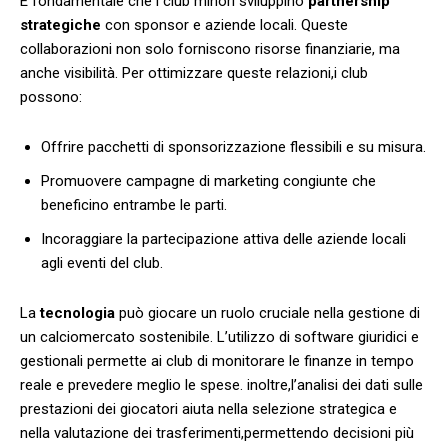
È⁣ fondamentale che i club minori ⁢sviluppino
partnership
strategiche
con sponsor e⁣ aziende locali. Queste
collaborazioni non solo forniscono risorse finanziarie, ⁣ma
anche visibilità. Per ottimizzare⁣ queste relazioni,i club
possono:
Offrire ⁢pacchetti di sponsorizzazione flessibili e su misura.
Promuovere campagne di marketing congiunte che
beneficino entrambe le parti.
Incoraggiare la partecipazione‍ attiva delle aziende locali‍
agli eventi del club.
La
tecnologia
‌può giocare un ruolo cruciale nella gestione​ di
un‌ calciomercato sostenibile. ⁣L’utilizzo di software giuridici‌ e
gestionali permette ai club di monitorare ⁢le finanze⁣ in tempo
⁤reale ​e prevedere meglio ⁤le​ spese. inoltre,l’analisi​ dei⁢ dati ​sulle
prestazioni dei giocatori aiuta nella selezione ​strategica e
nella valutazione ⁢dei trasferimenti,permettendo decisioni ⁤più