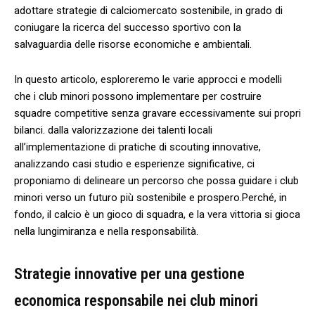
adottare strategie di ⁢calciomercato ⁣sostenibile, in⁤ grado di
coniugare la ricerca del successo sportivo‍ con la
salvaguardia delle ⁢risorse economiche e ambientali.
In questo articolo, esploreremo le varie approcci e modelli
che i⁣ club minori ⁤possono implementare per costruire
squadre⁢ competitive⁤ senza gravare​ eccessivamente sui⁣ propri
⁤bilanci. dalla​ valorizzazione dei talenti​ locali⁣
all’implementazione di pratiche ⁣di scouting innovative,
analizzando ⁤casi studio e esperienze significative, ci
proponiamo di delineare un percorso che possa guidare i club
minori verso un ⁣futuro ⁤più sostenibile⁤ e prospero.Perché, in
fondo,‌ il calcio è un gioco di squadra, e la⁣ vera vittoria si gioca
nella ‌lungimiranza​ e nella responsabilità.
Strategie innovative per una gestione
economica ⁤responsabile nei club minori