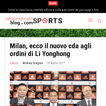
NEWS
Come la stanchezza mentale influisce sulla precisione dei passaggi a fine
partita
SP
RTS
Milan, ecco il nuovo cda agli
ordini di Li Yonghong
14 Aprile 2017
Andrea Dragoni
Calcio