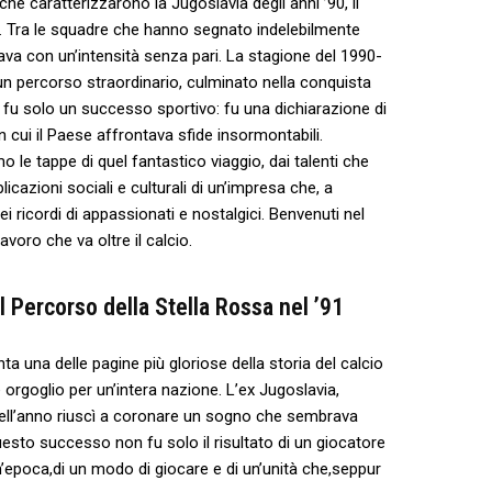
he caratterizzarono ⁣la Jugoslavia ⁤degli​ anni ’90, ‌il
tà. Tra le squadre che‍ hanno segnato indelebilmente
lava con un’intensità ⁤senza pari. La stagione del 1990-
di un percorso straordinario, culminato nella conquista
fu solo un successo sportivo: fu una dichiarazione di
n cui il Paese affrontava ⁤sfide insormontabili.
le tappe⁢ di quel fantastico​ viaggio, dai talenti che
cazioni⁣ sociali e ‌culturali ⁢di un’impresa che, a
ei ​ricordi di appassionati e nostalgici. Benvenuti nel⁤
avoro che ⁤va oltre il calcio.
el Percorso‍ della ⁢Stella Rossa‌ nel ’91
ta una delle pagine più gloriose della storia del calcio
rgoglio per un’intera nazione. L’ex Jugoslavia,
n quell’anno riuscì a coronare un sogno ⁢che sembrava
uesto successo non fu solo il risultato⁣ di un giocatore
un’epoca,di un⁤ modo di giocare e di un’unità ⁤che,seppur