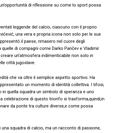
i un’opportunità di riflessione su come⁤ lo ⁢sport‍ possa
iventati ‍leggende del ⁢calcio, ‍ciascuno con il proprio
ćević, una vera ‌e ‍propria icona non solo per le sue
ppresentò ⁤il paese, rimasero nel cuore ⁣degli
e a quelle ⁤di compagni come Darko Pančev‌ e Vladimir
 creare un’atmosfera ⁣indimenticabile non solo in
lle città jugoslave.
edità che va oltre il semplice aspetto⁢ sportivo.‌ Ha
presentato​ un⁤ momento di identità collettiva. I ⁤tifosi,
⁣in quella‍ squadra un simbolo‍ di speranza ⁣e​ uno
 La celebrazione di questo​ trionfo si trasforma,quindi,in
onare⁣ da ponte tra culture diverse,e come ‌possa
i una squadra di calcio,​ ma un racconto​ di ‌passione,⁤