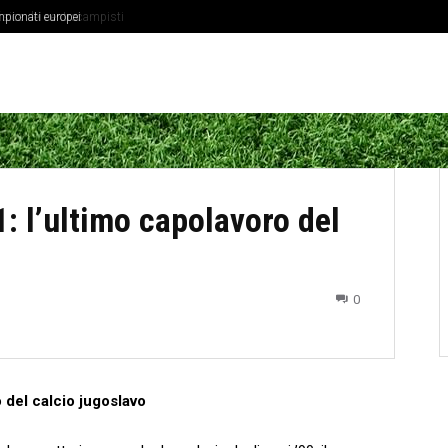
onati europei
ica dei centrocampisti
1: l’ultimo capolavoro del
0
o del calcio ‍jugoslavo