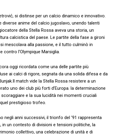
trović,⁢ si distinse‍ per un calcio dinamico ​e innovativo.
e diverse anime ⁣del calcio ​jugoslavo, unendo talenti
giocatore della Stella⁤ Rossa aveva ⁣una storia, un
ura ​calcistica del‍ paese. Le partite della fase a gironi⁤
 si mescolava alla ​passione,⁢ e⁤ il tutto culminò in
le contro l’Olympique Marsiglia.
ncora ⁤oggi ricordata ​come una delle partite più
e ai calci di‌ rigore, segnata da una​ solida difesa ​e da
unjak.Il‍ match ⁣vide‍ la Stella⁢ Rossa resistere a un
rato ‌uno dei club più forti d’Europa. la ‌determinazione‌
i scoraggiare e la sua lucidità⁣ nei momenti cruciali
 quel prestigioso trofeo.
negli anni successivi, il ⁣trionfo ​del‌ ’91 rappresenta
⁤in⁣ un contesto di ‌divisioni ​e tensioni politiche, la
atrimonio collettivo, una celebrazione di unità e di