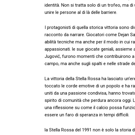
identità. Non si tratta⁤ solo di un ‌trofeo, ma d
unire le persone al di là delle barriere.
I protagonisti di quella⁣ storica vittoria​ sono d
racconto da narrare. Giocatori come Dejan Savi
abilità tecniche ma anche per il modo in cui ​ra
appassionati. le⁢ sue giocate‍ geniali,‍ assiem
Jugović, furono ⁢momenti che⁢ contribuirono⁤ a
campo, ma anche sugli spalti e⁢ nelle strade de
La vittoria della Stella​ Rossa ha lasciato un’er
toccato‌ le‍ corde emotive di un popolo e ⁣ha rap
uniti da una passione condivisa, hanno trovato 
spirito di⁣ comunità⁢ che perdura ancora ‍oggi.⁣
una riflessione su come il calcio possa⁢ funzi
essere‍ un faro di speranza in tempi ​difficili.
la Stella Rossa del 1991 non è solo la storia⁣ d