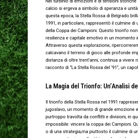
Nel turbinio ⁢di emozioni e ⁣di tensioni storiche c
calcio ‌si ergeva a simbolo di‍ speranza e uni
questa epoca, la Stella Rossa di​ Belgrado bril
1991, ​in particolare, rappresentò ‍il culmine 
della Coppa dei Campioni. Questo trionfo non 
⁣resilienza e capitale emotivo ‌in un momento ⁣i
Attraverso questa esplorazione, ripercorreremo‍ 
calcavano il terreno di gioco alle ⁢profonde impli
distanza di oltre ‍trent’anni, continua a vivere n
racconto ⁣di “La Stella​ Rossa ⁣del ’91”, un capol
La ​Magia del‍ Trionfo: ⁤Un’Analisi ⁤d
Il trionfo della Stella Rossa nel 1991 rappresen
⁢jugoslavo, un momento di grande emozione e o
purtroppo travolta da conflitti ⁢e divisioni,‌ i
impossibile: vincere la ‌coppa dei⁢ Campioni. Q
o ‍di una strategia,ma piuttosto il culmine‍ di 