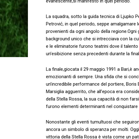
evanescente,si manifestò in quel periodo.
La squadra, ⁣sotto la guida ⁤tecnica di Ljupko Pe
⁣Petrović, in quel periodo, seppe amalgamare ‍l
‌provenienti da ogni angolo‍ della regione.Ogni 
background​ unico che si​ intrecciava con la cult
e le ⁤eliminatorie furono teatrini dove il ⁣talento
un’esibizione senza ​precedenti‍ durante la fina
La finale,giocata il 29 ⁤maggio 1991 a ‌Bari,è a
emozionanti di ​sempre. Una sfida che si conclus
un’incredibile performance del⁢ portiere,⁣ Boris B
Marsiglia⁣ agguerrito, che all’epoca era ⁢conside
della Stella Rossa,‌ la‌ sua capacità di non fars
furono⁤ elementi determinanti nel conquistare‌
Nonostante ​gli eventi tumultuosi‌ che seguirono 
ancora ⁤un​ simbolo di speranza ⁣per molti.‌ Oggi, 
vittoria ‍della Stella Rossa è ⁣vista ⁢come un ⁢p