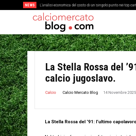
NEWS
L’analisi economica del costo di un singolo punto nei top campi
Come la cultura del gioco corto ha cambiato la struttura fis
La Stella Rossa del ’9
calcio jugoslavo.
Calcio Mercato Blog
Calcio
14 Novembre 2025
La Stella Rossa​ del ’91:⁤ l’ultimo capolavor