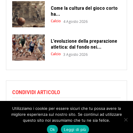
Come la cultura del gioco corto
ha...
Calcio
4 Agosto 2026
L’evoluzione della preparazione
atletica: dal fondo nei...
Calcio
3 Agosto 2026
CONDIVIDI ARTICOLO
Utilizziamo i cookie per essere sicuri che tu possa avere la
migliore esperienza sul nostro sito. Se continui ad utilizzare
questo sito noi assumiamo che tu ne sia felice.
Ok
Leggi di più