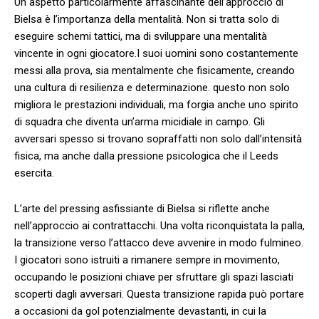
Un aspetto particolarmente affascinante dell’approccio di
‍Bielsa è l’importanza della mentalità. Non si tratta solo di
eseguire schemi tattici, ma di ‍sviluppare una mentalità
vincente ⁢in ogni giocatore.I suoi‌ uomini sono costantemente
messi alla prova, sia mentalmente che fisicamente, creando
una cultura di resilienza e determinazione. questo non solo
migliora​ le prestazioni individuali, ma forgia anche uno spirito
di squadra che diventa un’arma micidiale in campo. ​Gli
avversari ⁤spesso si trovano ‍sopraffatti non solo dall’intensità
‍fisica, ma anche dalla pressione psicologica che il Leeds
esercita.
L’arte del pressing asfissiante di Bielsa si riflette anche
nell’approccio ai contrattacchi. Una volta riconquistata la palla,
la transizione verso l’attacco deve avvenire in modo fulmineo.
I giocatori sono istruiti a rimanere sempre in movimento,
occupando ⁢le posizioni chiave per sfruttare gli spazi lasciati
scoperti dagli avversari. Questa transizione ⁢rapida può portare
a occasioni da gol potenzialmente devastanti, in⁤ cui la