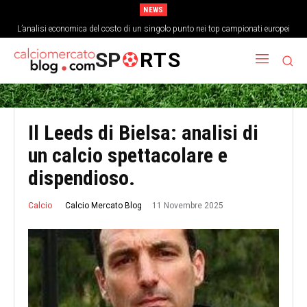
NEWS
L’analisi economica del costo di un singolo punto nei top campionati europei
Come la cultura del gioco corto ha cambiato la struttura fisica dei
centrocampisti
SP
RTS
Il Leeds di Bielsa: analisi di
un calcio spettacolare e
dispendioso.
11 Novembre 2025
Calcio Mercato Blog
Calcio