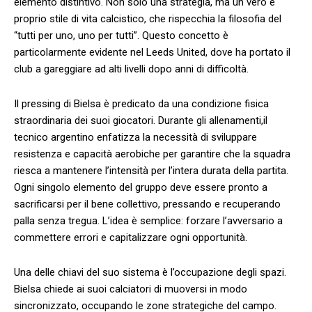
elemento distintivo. Non solo ‍una​ strategia, ‌ma ⁢un vero e
proprio stile di vita calcistico, che rispecchia la filosofia del
“tutti per uno, uno per tutti”. Questo concetto è
particolarmente evidente nel Leeds United, dove ha portato⁣ il
club a gareggiare ad alti livelli⁢ dopo anni di difficoltà.
Il pressing di‍ Bielsa è predicato da una condizione fisica
⁣straordinaria dei suoi giocatori. Durante gli allenamenti,il
‍tecnico argentino enfatizza la necessità di sviluppare
resistenza e capacità aerobiche per ‌garantire che⁢ la squadra
riesca a mantenere l’intensità per l’intera durata della partita.
Ogni singolo elemento del gruppo deve essere pronto a
sacrificarsi per il bene collettivo, pressando ‌e recuperando
palla senza tregua. L’idea è semplice: forzare ⁢l’avversario a
‌commettere ‍errori e capitalizzare ogni opportunità.
Una delle chiavi del suo sistema‍ è l’occupazione degli spazi.
Bielsa chiede ai suoi calciatori di muoversi in modo
sincronizzato, occupando le zone strategiche del campo.