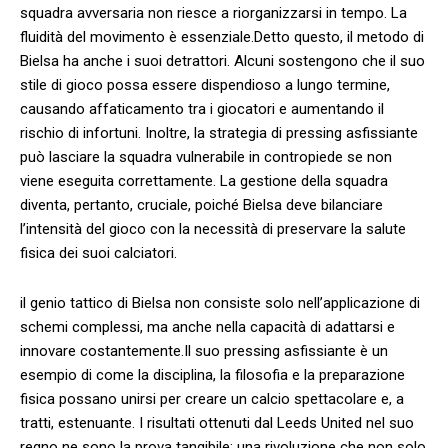
squadra avversaria⁤ non riesce a riorganizzarsi in‍ tempo. La
fluidità del movimento è essenziale.Detto questo, il metodo di
Bielsa ha anche i suoi detrattori.‌ Alcuni sostengono che il suo⁣
stile di gioco ⁢possa essere dispendioso ‍a lungo termine,⁤
causando affaticamento tra i giocatori e aumentando il
rischio di infortuni. Inoltre, la strategia di pressing asfissiante
‍può lasciare la squadra vulnerabile ⁢in contropiede se non
viene eseguita correttamente. La gestione della squadra
diventa, pertanto, cruciale, poiché Bielsa deve bilanciare
l’intensità del gioco con la necessità di preservare la salute
fisica dei suoi calciatori.
il genio‌ tattico ‌di Bielsa non consiste solo nell’applicazione di ​
schemi complessi, ma anche ⁢nella capacità di‍ adattarsi e
innovare costantemente.Il suo pressing asfissiante è un
esempio di come la disciplina, la filosofia e la preparazione
⁣fisica possano unirsi per creare un calcio spettacolare e, a
tratti, estenuante. I risultati ottenuti dal Leeds United nel suo
⁤regno ne sono la prova tangibile: una ‌rivoluzione che non⁤ solo