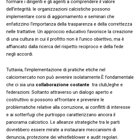
formare i dirigenti e gli agenti⁣ a comprendere il valore
dell’integrità. le organizzazioni calcistiche possono​
implementare corsi di aggiornamento e seminari che
enfatizzino l’importanza della trasparenza ⁣e della correttezza
nelle trattative. Un approccio educativo‌ favorisce la creazione
di una cultura in​ cui il profitto non è l’unico obiettivo, ma è
affiancato dalla ricerca del rispetto reciproco e della fede
negli accordi.
Tuttavia, l’implementazione di pratiche etiche nel
calciomercato non può‍ avvenire isolatamente.È fondamentale
che ci sia una
collaborazione costante
⁣ tra club,leghe e
federazioni. Soltanto attraverso un dialogo aperto e
costruttivo si possono affrontare e prevenire le
problematiche relative alla corruzione, ai ⁣conflitti di ​interesse
e ai ​sotterfugi​ che purtroppo caratterizzano ancora il
panorama calcistico. Le alleanze strategiche tra le parti
dovrebbero⁤ essere mirate a instaurare meccanismi⁤ di⁢
denuncia, protezione dei whistleblower e audit regolari.