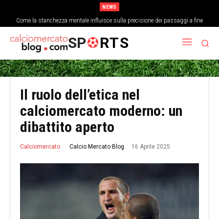
NEWS
Come la stanchezza mentale influisce sulla precisione dei passaggi a fine
La storia dimenticata della Coppa delle Fiere e l’evoluzione delle coppe europee
partita
SP
RTS
Il ruolo dell’etica nel
calciomercato moderno: un
dibattito aperto
16 Aprile 2025
Calcio Mercato Blog
Calciomercato