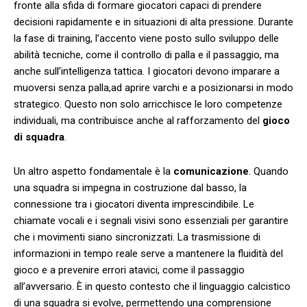
fronte alla sfida di formare giocatori ​capaci⁤ di prendere
decisioni rapidamente e in situazioni⁢ di alta pressione. Durante
la fase di training, l’accento viene posto sullo sviluppo ‍delle
abilità tecniche, come il‌ controllo di palla e il passaggio, ma
anche sull’intelligenza tattica. I giocatori devono imparare a​
muoversi senza palla,ad‍ aprire varchi ‍e a ‌posizionarsi in modo
strategico. Questo non‌ solo arricchisce‍ le loro​ competenze
individuali, ‌ma contribuisce ‌anche al rafforzamento del
gioco
di⁣ squadra
.
Un altro aspetto fondamentale è ⁣la
comunicazione
. Quando
una squadra si impegna in costruzione dal⁤ basso, ⁣la
connessione tra i giocatori ‍diventa imprescindibile. Le
chiamate vocali e i segnali visivi⁣ sono essenziali ⁤per garantire
che i movimenti siano sincronizzati. La trasmissione di
informazioni in tempo reale serve a mantenere la fluidità del
gioco e a prevenire errori atavici, ⁤come il passaggio‍
all’avversario. È in questo⁤ contesto ‍che il linguaggio calcistico
di ‌una⁣ squadra si⁢ evolve, permettendo ‍una comprensione