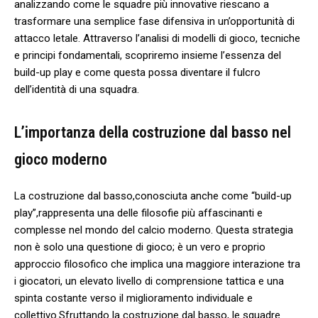
analizzando ⁣come le squadre più innovative riescano⁣ a
trasformare una semplice fase⁢ difensiva in un’opportunità di
attacco letale. Attraverso ⁤l’analisi di modelli ​di gioco, tecniche
e principi fondamentali, scopriremo ​insieme l’essenza del
build-up play e ‌come questa ⁤possa diventare⁢ il fulcro ​
dell’identità di una squadra.
L’importanza della costruzione dal basso nel
gioco ⁢moderno
La costruzione​ dal basso,conosciuta anche‌ come “build-up‍
play”,rappresenta una delle⁤ filosofie più affascinanti e
‌complesse ‍nel mondo del ⁣calcio moderno. Questa strategia
non ⁣è solo una questione di gioco; ‍è ⁤un vero e ‍proprio
approccio filosofico che implica una ⁣maggiore interazione tra
i giocatori, un elevato ⁤livello di⁢ comprensione ‌tattica e una
spinta costante verso il miglioramento individuale ⁤e
collettivo.Sfruttando la costruzione dal basso, ​le squadre