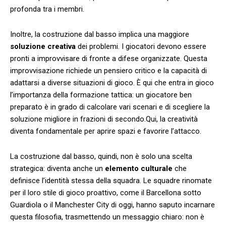
profonda tra i membri.
Inoltre, la costruzione dal basso implica una maggiore
soluzione creativa
dei ‍problemi. I giocatori⁢ devono essere‍
pronti a improvvisare di‌ fronte‍ a difese ‍organizzate. ⁤Questa
improvvisazione richiede un pensiero critico ‌e la capacità⁢ di‍
adattarsi a ‌diverse⁣ situazioni di gioco. È qui che entra in gioco⁢
l’importanza ⁢della formazione tattica: un giocatore⁤ ben
preparato è in grado ⁣di calcolare vari ‌scenari e di scegliere la
soluzione migliore in frazioni​ di secondo.Qui, ​la ⁣creatività
diventa fondamentale per aprire spazi e favorire l’attacco.
La costruzione⁣ dal basso, quindi, ⁤non è solo una scelta
strategica: diventa⁢ anche un
elemento⁣ culturale
che
definisce l’identità stessa della squadra. Le squadre rinomate
per il loro stile di gioco proattivo, come il Barcellona sotto
Guardiola o il Manchester City di oggi, ‌hanno ⁤saputo​ incarnare
questa filosofia, trasmettendo un messaggio chiaro: non è