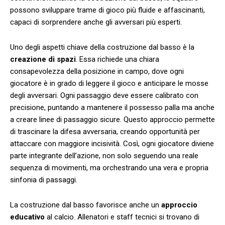
possono sviluppare ⁣trame di gioco più fluide e affascinanti, ​
capaci di sorprendere⁤ anche gli avversari ​più​ esperti.
Uno degli aspetti⁤ chiave della costruzione dal ⁣basso è la
creazione‍ di spazi
. Essa richiede⁤ una chiara
consapevolezza della posizione in⁤ campo, ​dove⁢ ogni
giocatore è in⁤ grado di leggere il gioco ⁢e anticipare le mosse
degli avversari. Ogni passaggio deve essere calibrato con
precisione, ⁣puntando a mantenere il possesso palla ma anche​
a creare linee di passaggio sicure. Questo approccio permette
di trascinare la difesa avversaria, creando opportunità per
attaccare con ⁢maggiore incisività. Così, ogni‌ giocatore diviene
parte integrante dell’azione, non solo seguendo‍ una⁣ reale‍
sequenza⁢ di movimenti, ma​ orchestrando una⁢ vera e propria
sinfonia di passaggi.
La ⁢costruzione dal basso favorisce anche un
approccio
educativo
al calcio. Allenatori e staff tecnici si trovano di ​