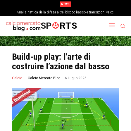
NEWS
Come la stanchezza mentale influisce sulla precisione dei passaggi a fine
Analisi tattica della difesa a tre: blocco basso e transizioni veloci
partita
SP
RTS
Build-up play: l’arte di
costruire l’azione dal basso
6 Luglio 2025
Calcio Mercato Blog
Calcio