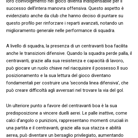
loro coinvolgimento ​nel ‍gioco diventa indispensabile per ‍il
successo ‍dell’intera manovra‌ offensiva. Questo aspetto⁣ è
evidenziato anche da club che hanno​ deciso di ​puntare⁤ su
⁢questo profilo per rinforzare‍ i reparti avanzati, notando un
⁣miglioramento generale nelle performance di squadra.
A livello di squadra, la presenza⁢ di‌ un centravanti boa facilita ​
anche ⁤le transizioni‌ difensive. Quando la squadra ⁤perde ⁣palla, il
centravanti, grazie alla sua resistenza e capacità di⁣ lavoro,
può giocare un ruolo ‍chiave‍ nel riacquisire il possesso.Il suo
posizionamento e la sua lettura del gioco⁤ diventano‍
fondamentali per costruire una‌ ‘seconda linea difensiva’, che
⁣può creare difficoltà agli avversari nel ⁤trovare la via del gol.
Un ⁢ulteriore⁢ punto a favore⁤ del ⁢centravanti boa è la sua
predisposizione a vincere‌ duelli aerei. Le ​palle inattive,⁣ come
calci ​d’angolo o punizioni, ‍rappresentano momenti ​cruciali in
una‌ partita e‍ il⁣ centravanti, grazie alla sua stazza e abilità
aerea, ‌può diventare un ‍bersaglio privilegiato,‍ aumentando