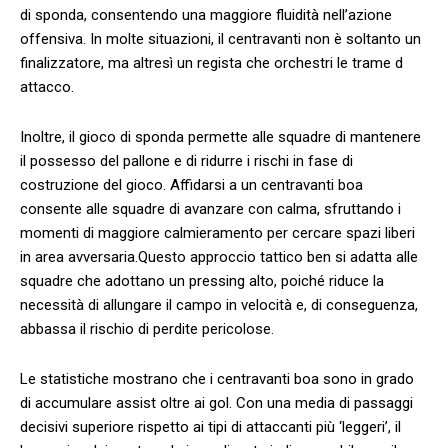
di sponda, ⁢consentendo una ‌maggiore ‍fluidità nell’azione
offensiva. In molte⁣ situazioni, il centravanti non‌ è soltanto un
finalizzatore, ma ⁤altresì ⁣un ‌regista che orchestri⁣ le ‌trame d
attacco.
Inoltre, il gioco di sponda permette ⁤alle squadre di mantenere
il possesso del pallone ⁢e di​ ridurre i rischi⁢ in fase di
costruzione del gioco. Affidarsi ‌a ⁣un centravanti boa
consente⁤ alle squadre di avanzare con ‌calma, ⁤sfruttando i
momenti di maggiore calmieramento ⁣per cercare spazi‌ liberi⁤
in area avversaria.Questo ‍approccio ​tattico⁤ ben⁤ si adatta alle
‌squadre che adottano un pressing⁢ alto,⁣ poiché riduce ⁢la
necessità di allungare il campo ​in velocità‌ e, di conseguenza,
abbassa il rischio ​di⁢ perdite pericolose.
Le statistiche⁤ mostrano che i centravanti boa sono ⁢in grado
di accumulare assist oltre ai gol. Con ‌una⁢ media di​ passaggi
decisivi‍ superiore⁢ rispetto ai‌ tipi di attaccanti più ‘leggeri’, il​