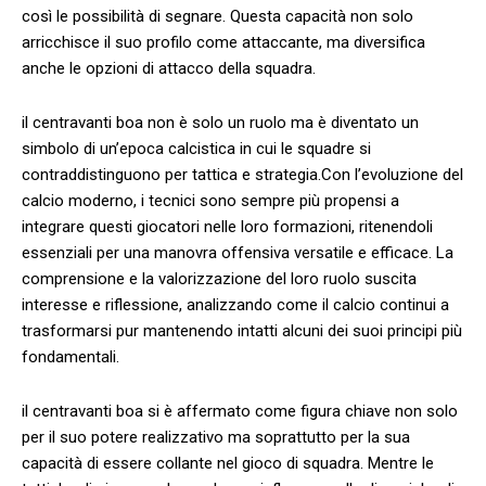
così le possibilità di ​segnare. Questa capacità⁤ non‍ solo
arricchisce il suo profilo come attaccante, ‍ma diversifica
⁤anche le opzioni di attacco della squadra.
il​ centravanti boa non è⁢ solo⁣ un ruolo ma è ⁢diventato un
simbolo di un’epoca calcistica in ⁣cui le squadre⁣ si
contraddistinguono per tattica e strategia.Con l’evoluzione del
calcio ⁤moderno, i tecnici sono sempre più propensi⁤ a
‍integrare questi giocatori⁤ nelle⁢ loro⁤ formazioni, ritenendoli
essenziali ⁤per una manovra offensiva versatile e⁢ efficace. La
‍comprensione ‌e ‌la ⁢valorizzazione del loro ruolo suscita
interesse e riflessione,​ analizzando ‍come⁢ il ⁢calcio continui a
trasformarsi pur mantenendo ‌intatti alcuni ⁢dei⁣ suoi principi più
fondamentali.
il centravanti ‌boa⁢ si è affermato come‍ figura⁤ chiave non⁣ solo
per il suo potere‍ realizzativo⁢ ma soprattutto per la sua
capacità ‌di essere ⁤collante nel gioco di squadra. ​Mentre‍ le