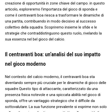
creazione di opportunità in ⁣zone chiave del campo. in questo
articolo, ​esploreremo ⁣l’importanza del gioco di sponda⁤ e
come il​ centravanti boa riesca‍ a trasformare le⁣ dinamiche di
una partita, contribuendo in modo decisivo ​al successo⁣
collettivo della squadra.⁣ Scopriremo‍ insieme le‌ sfide e ‍le
strategie che contraddistinguono questo ​ruolo, rivelando la
sua essenza⁢ nel bel gioco del calcio.
Il centravanti ⁢boa:‍ un’analisi del suo impatto
nel⁣ gioco‍ moderno
Nel​ contesto ⁤del calcio moderno, il ⁢centravanti boa ⁢sta
diventando sempre più cruciale‍ per le ‍dinamiche⁤ di gioco delle
squadre.Questo tipo di attaccante, caratterizzato ​da una ​
presenza fisica notevole⁤ e una spiccata⁣ abilità ⁣nel gioco di
⁤sponda, ‍offre un ‍vantaggio strategico ⁤che è difficile da
sottovalutare. La sua funzione prevalente si esprime⁤ non ⁣solo