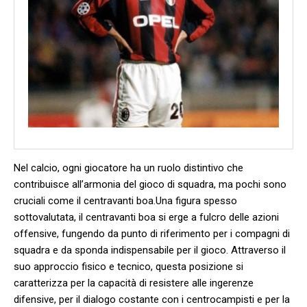
Nel calcio, ⁢ogni ⁢giocatore ha un ruolo distintivo che
contribuisce all’armonia ​del gioco di squadra,⁤ ma⁢ pochi ‍sono ​
cruciali come il‌ centravanti boa.Una figura spesso
sottovalutata, ​il centravanti ⁢boa si erge a​ fulcro​ delle azioni
offensive, ​fungendo da punto di riferimento per i compagni di
squadra e da ⁢sponda indispensabile per il ⁢gioco. Attraverso il
⁤suo approccio​ fisico⁢ e tecnico, ⁤questa ‌posizione si
caratterizza per‍ la capacità‍ di resistere alle⁤ ingerenze ​
difensive,​ per il dialogo costante con i ‌centrocampisti e per⁢ la