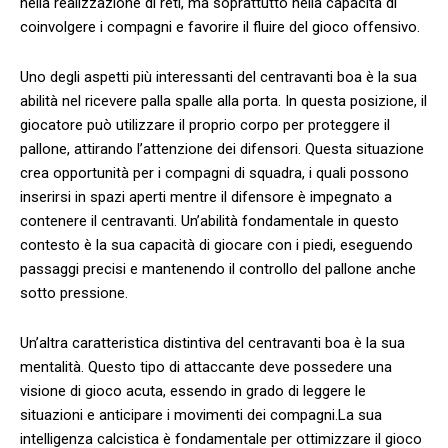
nella⁣ realizzazione ‌di reti, ma⁤ soprattutto nella capacità ‌di
coinvolgere‍ i compagni e favorire il​ fluire del gioco offensivo.
Uno degli aspetti più interessanti del centravanti boa ⁢è la⁤ sua
abilità ⁣nel​ ricevere palla⁤ spalle​ alla porta. ‍In questa ⁢posizione, ⁣il
giocatore può utilizzare⁤ il‌ proprio ​corpo ⁣per proteggere il
⁤pallone, attirando l’attenzione ​dei⁢ difensori. Questa ‌situazione
crea opportunità per i compagni‍ di ⁣squadra, ⁣i quali possono
inserirsi in‍ spazi aperti mentre il difensore ​è impegnato a
contenere il centravanti. Un’abilità fondamentale in questo
contesto è la sua capacità di giocare con i piedi, eseguendo
passaggi precisi e mantenendo il controllo del pallone⁣ anche
⁢sotto pressione.
Un’altra‌ caratteristica distintiva⁤ del centravanti boa è la sua
mentalità. Questo tipo ‍di attaccante​ deve ⁤possedere una
visione di gioco acuta, essendo‌ in grado di leggere le
situazioni‌ e⁢ anticipare i⁤ movimenti⁣ dei compagni.La sua
intelligenza ​calcistica è fondamentale ⁤per ottimizzare il gioco