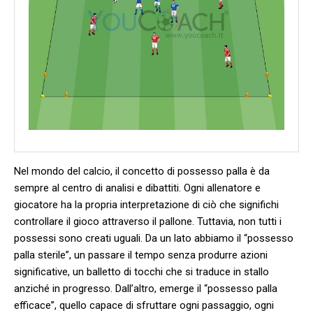
Nel mondo del calcio, il concetto di ⁤possesso palla⁤ è⁢ da
sempre al centro⁢ di analisi e dibattiti. Ogni allenatore e
giocatore⁣ ha ⁢la​ propria ‌interpretazione di ciò ⁤che ⁤significhi
controllare il​ gioco⁢ attraverso ‌il ‌pallone.‌ Tuttavia, non tutti i
possessi​ sono creati uguali. Da un lato⁣ abbiamo​ il “possesso
palla ⁢sterile”, un passare il tempo senza produrre azioni
significative, un balletto ​di tocchi ⁤che si traduce ⁤in⁣ stallo⁣
anziché in ⁣progresso. Dall’altro,⁢ emerge il “possesso palla
efficace”, quello‍ capace di sfruttare ogni passaggio,‌ ogni