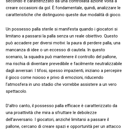
secondo è‌ caratterizzato da una ⁢controllata azione ⁣volta a
creare‌ occasioni da gol. È fondamentale, ⁤quindi, analizzare ⁢le
⁣caratteristiche ‍che‌ distinguono‍ queste‍ due modalità⁤ di ⁣gioco.
Un⁢ possesso palla sterile​ si manifesta quando‍ i giocatori si
limitano‍ a passarsi ⁢la palla senza⁢ un reale‍ obiettivo. Questo
può accadere per diversi ⁢motivi: la paura di⁢ perdere palla, una
mancanza di idee‍ o‍ un ⁣eccesso ‍di cautela. In questo
⁣scenario, la squadra può ‍mantenere il ‍controllo del ⁢pallone,
‌ma rischia di diventare⁤ prevedibile ​e facilmente neutralizzabile
dagli avversari. I tifosi,​ spesso ⁣impazienti, iniziano‍ a ‍percepire
il ​gioco come noioso⁤ e privo di emozioni, riducendo
⁢l’atmosfera⁣ in uno stadio che vorrebbe assistere ⁣a⁢ un vero⁢
spettacolo.
D’altro ⁤canto, il​ possesso palla ‍efficace‌ è caratterizzato da
una‌ proattività che⁢ mira ‌a ‍sfruttare le​ debolezze
dell’avversario. I giocatori,‌ anziché limitarsi a passare il
pallone, cercano di creare spazi e⁢ opportunità per un attacco