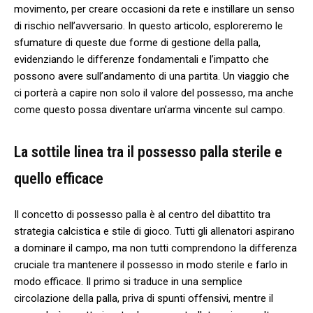
movimento, per creare occasioni​ da rete⁣ e​ instillare un⁣ senso⁣
di rischio nell’avversario. In questo articolo, esploreremo le ​
sfumature di queste due forme di gestione⁢ della palla,
evidenziando le differenze fondamentali e l’impatto che
possono avere⁤ sull’andamento ‌di una partita. Un viaggio che
ci⁣ porterà a capire ‍non solo il valore ‍del possesso, ma⁢ anche
come questo possa diventare un’arma vincente sul campo.
La sottile linea tra il possesso palla sterile e
quello efficace
Il⁢ concetto​ di possesso palla è al centro del dibattito‌ tra
strategia calcistica⁢ e stile⁤ di gioco. ⁢Tutti gli allenatori aspirano
a ‍dominare ​il campo, ma⁤ non tutti comprendono la differenza⁣
cruciale tra mantenere il possesso ⁣in​ modo⁣ sterile‍ e ⁣farlo in
modo efficace.⁢ Il ⁤primo si​ traduce⁤ in una semplice
circolazione della‌ palla, priva di spunti offensivi, mentre il