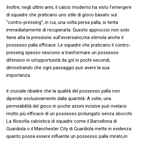
Inoltre, ⁣negli ultimi anni,⁢ il calcio moderno ‌ha​ visto l’emergere
di squadre che praticano uno‌ stile ⁣di gioco basato sul
‌”contro-pressing”, in cui, una⁤ volta‌ persa palla, si‌ tenta
immediatamente di recuperarla. ‍Questo⁤ approccio non ‌solo
tiene alta la⁢ pressione sull’avversario,ma ​stimola anche il⁢
possesso palla efficace.⁣ Le squadre⁣ che⁤ praticano ‌il contro-
pressing spesso⁣ riescono a trasformare un possesso
difensivo in un’opportunità⁤ da gol in pochi secondi,
dimostrando ⁤che ogni passaggio può avere ⁢la sua
importanza.
è​ cruciale ribadire ⁤che la qualità del possesso ‍palla non
dipende esclusivamente⁤ dalla quantità. A ⁤volte, una
permeabilità del‌ gioco⁤ in poche azioni incisive può rivelarsi⁣
molto più efficace di ​un possesso prolungato senza sbocchi.
La filosofia calcistica‍ di⁣ squadre come il Barcellona di
Guardiola​ o il‍ Manchester‌ City di ⁣Guardiola mette ‌in​ evidenza
quanto possa essere influente ‍un possesso palla ‌mirato,in