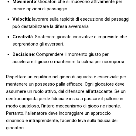
Movimento
:‍ Giocatori ​che​ si ⁢muovono attivamente per
creare opzioni di ‍passaggio.
Velocità
: lavorare sulla rapidità di esecuzione ‍dei passaggi
può destabilizzare ‍la difesa avversaria.
Creatività
:‍ Sostenere giocate innovative⁢ e impreviste che
sorprendono‌ gli⁤ avversari.
Decisione
: Comprendere⁣ il momento giusto per
accelerare ⁣il gioco o mantenere la calma per ricomporsi.
Rispettare⁢ un equilibrio nel gioco di squadra ⁢è essenziale per‌
mantenere un ‌possesso palla efficace. ‍Ogni giocatore deve
assumere ⁢un ruolo attivo, dal difensore all’attaccante. ​Se un
centrocampista ⁤perde fiducia e ⁢inizia a passare il pallone in⁢
modo‍ cauteloso, ⁣l’intero meccanismo di gioco⁣ ne risente.⁣
Pertanto, l’allenatore deve incoraggiare un approccio
dinamico e⁢ intraprendente, facendo leva⁤ sulla⁤ fiducia dei
giocatori.