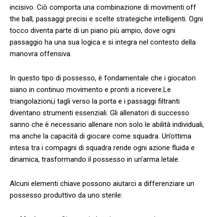
incisivo.‌ Ciò comporta una combinazione di movimenti off
the ball, passaggi⁤ precisi e scelte ‍strategiche intelligenti. Ogni
tocco ⁢diventa parte​ di un piano più ampio, dove⁣ ogni
passaggio ha una sua logica‌ e si integra nel contesto della
⁤manovra offensiva.
In questo ‌tipo di possesso, ⁣è​ fondamentale ‌che⁣ i giocatori
siano in continuo movimento⁤ e⁣ pronti a ricevere.Le
triangolazioni,i tagli verso la porta⁣ e i passaggi filtranti
diventano strumenti essenziali. Gli allenatori​ di successo
⁣sanno che ⁣è necessario allenare ⁤non solo le⁤ abilità individuali,
ma anche la capacità‌ di giocare come squadra. Un’ottima⁣
intesa‌ tra​ i compagni di‍ squadra rende ‍ogni azione fluida ⁣e
dinamica, trasformando ​il possesso in⁤ un’arma letale.
Alcuni elementi​ chiave ⁢possono aiutarci ​a differenziare‍ un
possesso produttivo da⁣ uno sterile: