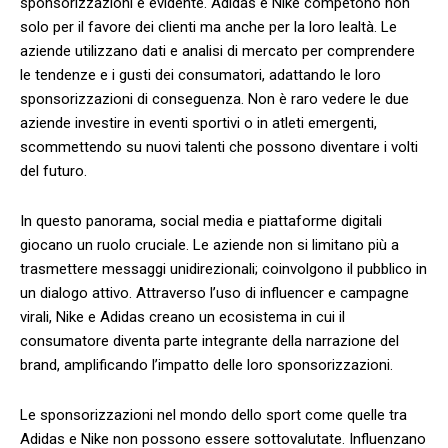
sponsorizzazioni è evidente. Adidas⁢ e Nike competono non
solo​ per⁣ il favore ‌dei clienti⁣ ma anche per la loro lealtà. Le
aziende utilizzano dati e analisi di​ mercato per⁤ comprendere
le tendenze e i gusti dei consumatori, adattando le loro
sponsorizzazioni di conseguenza. Non è raro vedere le due⁣
aziende ‍investire in ⁣eventi sportivi o ‌in atleti⁢ emergenti,
⁢scommettendo su nuovi talenti che possono ⁤diventare i volti
del futuro.
In questo panorama,​ social ‌media​ e⁤ piattaforme digitali
giocano un ‌ruolo cruciale. Le aziende non si limitano più a
trasmettere messaggi unidirezionali; coinvolgono il pubblico​ in
un dialogo attivo. Attraverso l’uso di influencer ⁣e ⁤campagne
virali, ⁣Nike e Adidas creano un ecosistema in cui il
⁣consumatore diventa parte integrante della narrazione del
brand, amplificando l’impatto delle ⁢loro sponsorizzazioni.
Le‍ sponsorizzazioni nel ⁣mondo dello sport come quelle tra
Adidas e Nike non possono essere sottovalutate. Influenzano