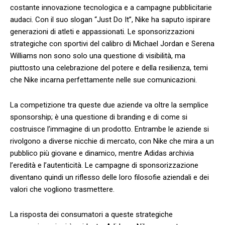
costante innovazione tecnologica e a ⁤campagne pubblicitarie
audaci. Con il suo slogan “Just Do It”, ‍Nike ha saputo ispirare
generazioni di atleti e appassionati.‍ Le sponsorizzazioni
strategiche con sportivi del ⁢calibro di ‍Michael Jordan e Serena
⁢Williams non sono solo‌ una questione ⁣di visibilità, ma
piuttosto ⁣una celebrazione ⁢del potere e della resilienza, ⁢temi⁢
che Nike incarna ​perfettamente⁣ nelle⁤ sue comunicazioni.
La ‌competizione​ tra queste due aziende va ​oltre la semplice
sponsorship; è una questione ‍di branding‍ e di come ⁣si
costruisce l’immagine di un prodotto. Entrambe ​le aziende si
rivolgono a diverse nicchie di⁢ mercato, con Nike che mira a‌ un⁢
pubblico⁢ più giovane e dinamico, ‍mentre Adidas archivia
l’eredità e ‍l’autenticità. Le campagne di ⁣sponsorizzazione
diventano quindi un riflesso delle loro ‍filosofie ⁤aziendali⁢ e dei
valori che vogliono trasmettere.
La risposta dei consumatori a queste strategiche