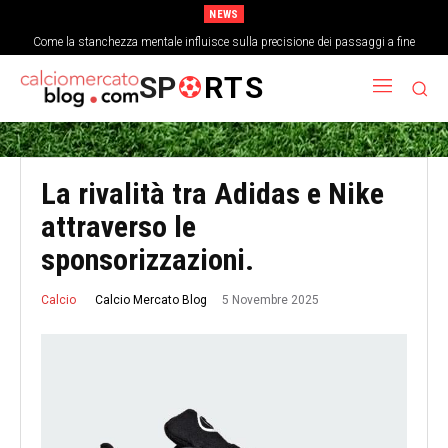
NEWS
Come la stanchezza mentale influisce sulla precisione dei passaggi a fine
partita
SP
RTS
La rivalità tra Adidas e Nike
attraverso le
sponsorizzazioni.
5 Novembre 2025
Calcio Mercato Blog
Calcio