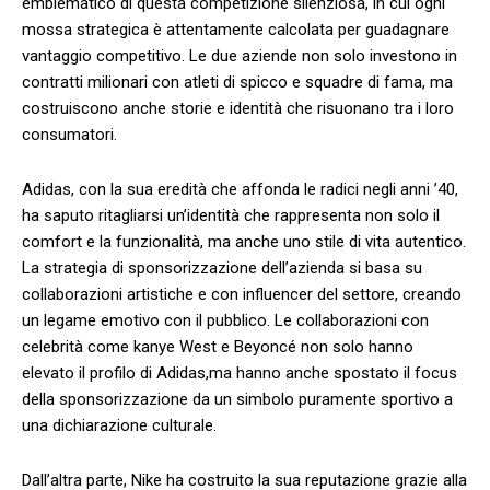
emblematico di questa competizione silenziosa, in cui ogni
mossa strategica è attentamente calcolata per guadagnare
vantaggio competitivo. Le due⁤ aziende non solo investono in
contratti ‍milionari ⁣con ⁣atleti di spicco e squadre di ‍fama, ma
costruiscono anche​ storie e identità che risuonano tra i loro
consumatori.
Adidas, con la sua eredità che affonda le radici negli‍ anni ’40,
ha saputo ritagliarsi un’identità che rappresenta ⁣non solo il
comfort ⁤e la​ funzionalità, ma anche‌ uno stile di vita autentico.
La strategia di sponsorizzazione⁣ dell’azienda si⁢ basa su⁣
collaborazioni ‍artistiche ‍e con‌ influencer del settore, creando
un legame emotivo con il pubblico.​ Le collaborazioni con
celebrità come kanye West‌ e Beyoncé ​non solo ‍hanno
elevato⁢ il profilo ⁣di Adidas,ma hanno anche spostato ​il focus
⁣della sponsorizzazione da un simbolo⁣ puramente sportivo⁤ a ​
una dichiarazione culturale.
Dall’altra parte, ⁤Nike ha costruito la sua reputazione grazie alla