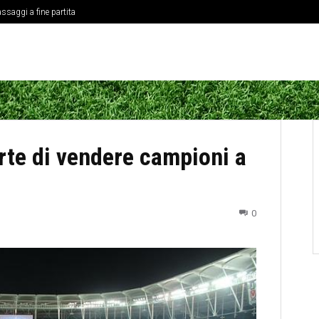
ssaggi a fine partita
ne delle coppe europee
arte di vendere campioni a
0