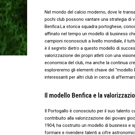
Nel​ mondo del calcio moderno, dove ⁣le ⁢transaz
pochi club‌ possono vantare​ una strategia di 
Benfica.La⁤ storica squadra ⁤portoghese, conosci
affinato nel tempo un modello di ​business che
campioni riconosciuti ⁤a livello⁣ mondiale, il t
è il segreto dietro a ‍questo modello‌ di succe
valorizzazione dei ⁢propri atleti con una visio
economica del club, ma anche la continua cresci
esploreremo gli elementi ‌chiave ‌del “modello
interessanti per altri club ​in cerca di‍ afferm
Il modello Benfica e la valorizzazio
Il Portogallo è‍ conosciuto per il suo talento 
contribuito alla valorizzazione dei giovani gioc
1904, ha costruito un modello di business e⁤ spo
⁤formare e rivendere talenti a cifre astronomic