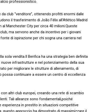
 calcio professionistico.
e da club “venditore”, ottenendo profitti enormi dalle
dono il trasferimento di João Félix⁣ all’Atlético Madrid
son al Manchester City ​per circa 40 milioni.Queste
 club, ⁣ma servono anche da incentivo per i ‍giovani
fonte di ispirazione per chi sogna una carriera nel​
la‌ sola⁣ vendita.Il Benfica ha una​ strategia ben definita
in nuove infrastrutture e nel potenziamento della ​sua
ato per migliorare le strutture di allenamento, ​di
ub‍ possa continuare a essere un centro ⁢di eccellenza
i con altri club⁣ europei, creando una ⁢rete ⁣di scambio
talenti. Tali alleanze sono⁢ fondamentali,poiché
⁣ esperienza⁢ in prestito in situazioni competitive
a. questo approccio ‍ha dimostrato di massimizzare⁤ il