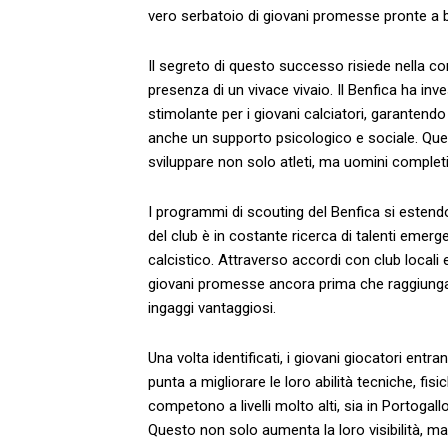
vero serbatoio di giovani promesse​ pronte a b
Il segreto di ⁢questo successo risiede nella comb
presenza di un vivace vivaio. Il Benfica ha inve
stimolante per i​ giovani calciatori,⁢ garantendo
⁤anche​ un ​supporto psicologico e ⁣sociale. Q
sviluppare‌ non solo atleti, ma uomini⁣ completi
I ‌programmi di scouting del Benfica si estendo
del​ club è in costante‍ ricerca ⁤di ⁣talenti eme
calcistico. Attraverso accordi con club locali e
giovani promesse ancora prima che raggiungan
ingaggi vantaggiosi.
Una volta identificati, i giovani giocatori⁤ en
punta⁣ a migliorare ⁢le loro abilità tecniche, fisi
competono a livelli ⁢molto alti, sia in Portogall
Questo​ non solo aumenta la loro visibilità, m