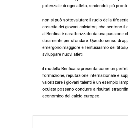
potenziale di ogni atleta, rendendoli​ più​ pronti e
non ⁢si può ‍sottovalutare ​il ‍ruolo della tifos
crescita dei giovani calciatori, che sentono il 
al Benfica è caratterizzato da ‌una passione ch
duramente per sfondare. Questo senso di apparte
emergono,maggiore è​ l’entusiasmo‍ dei tifosi,e
sviluppare ⁢nuovi ⁣atleti.
il modello Benfica si presenta come un⁢ perfetto
formazione, reputazione internazionale e suppo
valorizzare i giovani talenti è ⁢un esempio ‌la
oculata possano condurre a risultati straord
economico del calcio europeo.