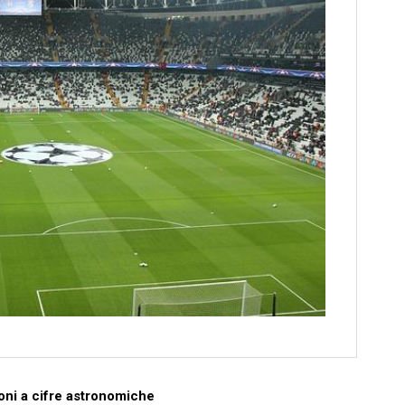
oni‌ a cifre⁣ astronomiche