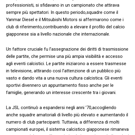
professionisti, si ⁤sfidavano in un campionato che attirava
⁣sempre più spettatori. In questo periodo,squadre come il
Yanmar Diesel e il Mitsubishi Motors‌ si affermarono come i
club di riferimento,contribuendo a elevare il profilo del calcio
giapponese sia a livello nazionale che internazionale.
Un ⁢fattore cruciale ​fu l’assegnazione dei diritti di trasmissione
delle partite, che permise una più ampia visibilità e accesso
agli eventi calcistici. Le ‌partite iniziarono a‌ essere trasmesse
in televisione, attirando così l’attenzione ‌di un pubblico più⁢
vasto e dando vita a una nuova cultura calcistica. Gli‍ eventi
sportivi divennero un ​appuntamento fisso anche per le
famiglie, generando un interesse⁣ crescente tra i giovani.
La JSL continuò a espandersi negli anni ’70,accogliendo
anche ‍squadre amatoriali di livello ⁣più elevato e aumentando ⁣il
numero di⁣ club partecipanti. Tuttavia, a differenza di molti
campionati europei, il sistema calcistico giapponese⁣ rimaneva