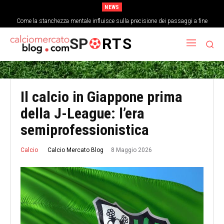
NEWS
Come la stanchezza mentale influisce sulla precisione dei passaggi a fine
La storia dimenticata della Coppa delle Fiere e l’evoluzione delle coppe europee
partita
SP
RTS
Il calcio in Giappone prima
della J-League: l’era
semiprofessionistica
8 Maggio 2026
Calcio Mercato Blog
Calcio