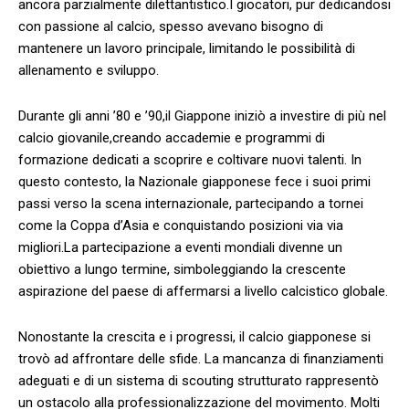
ancora ‍parzialmente ‍dilettantistico.I giocatori, pur dedicandosi
con passione al calcio, spesso avevano‌ bisogno di
mantenere un lavoro principale, limitando‍ le possibilità di
allenamento e sviluppo.
Durante gli anni ’80 e ’90,il ‍Giappone iniziò a investire di più nel
calcio giovanile,creando accademie e programmi di
formazione dedicati a scoprire e coltivare nuovi talenti. ‍In
questo contesto, la Nazionale giapponese fece i suoi‍ primi
⁢passi verso la scena internazionale, partecipando a tornei
come la Coppa⁢ d’Asia e conquistando posizioni via via
migliori.La partecipazione a eventi mondiali⁣ divenne‌ un
obiettivo ⁤a ‍lungo termine, simboleggiando​ la crescente
aspirazione del ⁤paese ⁣di affermarsi a livello calcistico globale.
Nonostante la crescita e i progressi, il calcio giapponese si
trovò ‌ad affrontare delle sfide. La ⁢mancanza di ⁣finanziamenti
‍adeguati‍ e di un sistema di scouting strutturato rappresentò
un ostacolo alla professionalizzazione del movimento. Molti