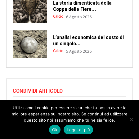
La storia dimenticata della
Coppa delle Fiere...
Calcio
6 Agosto 2026
L’analisi economica del costo di
un singolo...
Calcio
5 Agosto 2026
CONDIVIDI ARTICOLO
Utilizziamo i cookie per essere sicuri che tu possa avere la
migliore esperienza sul nostro sito. Se continui ad utilizzare
questo sito noi assumiamo che tu ne sia felice.
Ok
Leggi di più