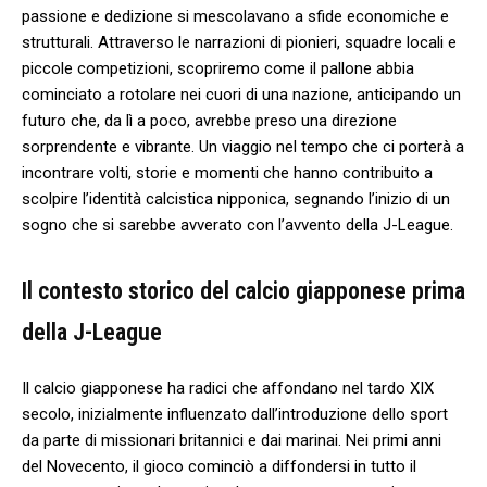
passione e ⁣dedizione si mescolavano a sfide economiche e
strutturali. Attraverso le narrazioni di pionieri, squadre locali e
piccole competizioni, scopriremo come il pallone abbia
cominciato a rotolare nei cuori di una nazione, anticipando un
futuro che, da lì⁣ a⁣ poco, avrebbe preso una direzione
sorprendente e vibrante. Un viaggio nel tempo che ci porterà a
incontrare volti, storie e ⁤momenti che hanno contribuito a
scolpire​ l’identità calcistica nipponica, segnando l’inizio ‌di un
sogno che si sarebbe avverato con l’avvento della J-League.
Il contesto storico‍ del calcio giapponese prima
della J-League
Il calcio giapponese ha radici che ⁤affondano nel tardo XIX
secolo, inizialmente influenzato dall’introduzione dello sport
da parte di missionari britannici e dai ​marinai. Nei primi⁣ anni
del Novecento, il gioco cominciò ​a ⁢diffondersi in tutto il