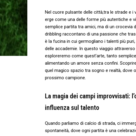
Nel cuore pulsante delle città,tra le ⁤strade e i v
‍erge come una delle forme più ⁤autentiche e viva
⁣semplice partita tra ⁤amici,‌ ma di un crocevia 
dribbling raccontano di una passione⁢ che tras
è⁤ la fucina in cui ⁣germogliano i talenti più puri,
delle​ accademie.⁤ In questo‍ viaggio​ attraverso‍ l
esploreremo come quest’arte, tanto⁤ semplice q
alimentando ‌un amore‌ senza‌ confini. Scoprir
quel magico spazio‍ tra ​sogno e ⁢realtà, dove o
prossimo campione.
La magia dei campi improvvisati: ⁣l’o
influenza sul talento
Quando ⁣parliamo‌ di calcio di strada, ci ⁣im
⁤spontaneità,‍ dove ogni partita è una celebrazio