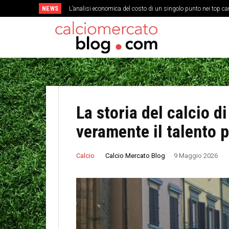
NEWS
L’analisi economica del costo di un singolo punto nei top c
Come la cultura del gioco corto ha cambiato la struttura 
La storia del calcio d
veramente il talento 
Calcio Mercato Blog
Calcio
9 Maggio 2026