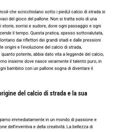
icoli che scricchiolano sotto i piedi,il calcio di strada⁢ si
ci del⁤ gioco del pallone. Non ⁣si tratta ⁤solo di ‌una
di storie, sorrisi⁤ e sudore, dove ogni‌ passaggio e ogni
cende ⁣il tempo. Questa pratica,‍ spesso sottovalutata,
​ lontano dai⁢ riflettori dei grandi stadi e dalle pressioni
e origini e l’evoluzione​ del‌ calcio ⁣di strada,
uanto potente, abbia dato ‍vita a leggende⁤ del calcio,
emo insieme​ dove nasce veramente⁢ il talento puro, in
gni ⁣bambino con un pallone sogna ‍di diventare ⁣il
rigine del calcio di‌ strada e la ⁢sua
mergiamo immediatamente in⁢ un mondo di passione e
ne dell’inventiva e della creatività. La ⁤bellezza di