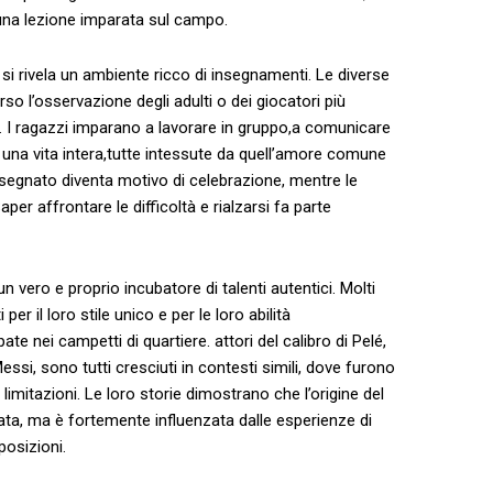
 una lezione‍ imparata sul campo.
si rivela un ambiente ricco⁢ di insegnamenti. Le diverse⁤
so l’osservazione degli adulti o dei giocatori più
. I ragazzi imparano a lavorare in gruppo,a comunicare ​
una ‍vita intera,tutte intessute da​ quell’amore comune
l segnato diventa motivo di celebrazione, mentre le
er affrontare le difficoltà e‍ rialzarsi‍ fa parte
n ⁣vero e ⁤proprio incubatore di​ talenti autentici. Molti
r il‍ loro ‌stile ⁤unico e per ⁤le loro abilità
te nei campetti di quartiere. attori del calibro di Pelé,
ssi, sono‍ tutti cresciuti in​ contesti simili, dove furono
a limitazioni. Le loro storie dimostrano che l’origine del
nnata, ma è fortemente influenzata dalle esperienze​ di
posizioni.