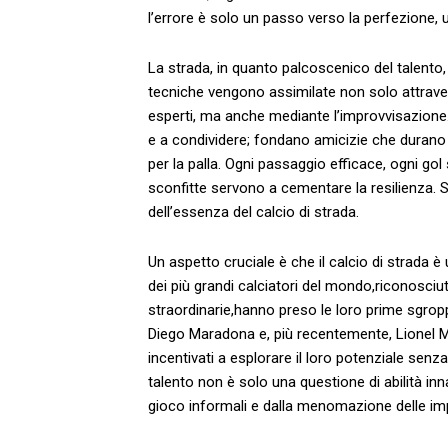
l’errore‌ è solo un ⁢passo verso la perfezione,
La strada, in quanto palcoscenico del talento, ⁢
tecniche vengono assimilate ⁢non solo attraver
esperti, ma anche⁣ mediante l’improvvisazione
e a condividere; fondano amicizie che‍ durano 
per la palla. Ogni passaggio efficace, ​ogni go
sconfitte servono a cementare la resilienza. Sap
dell’essenza del ⁣calcio di strada.
Un aspetto cruciale è che il calcio ‍di strada⁢ è u
dei più ‍grandi calciatori del mondo,riconosciuti pe
straordinarie,hanno preso le loro prime ⁢sgroppa
Diego ‍Maradona ⁣e, ‍più recentemente,​ Lionel Me
incentivati a esplorare⁤ il loro potenziale senz
talento non è⁢ solo ‍una questione di abilità i
gioco informali e ⁢dalla menomazione⁣ delle ⁢im