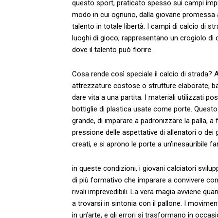
questo sport, praticato spesso sui campi ⁣impro
modo in cui ognuno, ⁢dalla giovane ‍promessa a
talento ⁢in totale⁢ libertà.⁤ I campi di calcio di
luoghi di ⁣gioco; rappresentano un crogiolo ⁢di 
dove il talento può fiorire.
Cosa rende così speciale ⁤il⁤ calcio di strada?
attrezzature costose o strutture elaborate; ba
dare vita a una partita. I materiali utilizzati p
bottiglie di plastica ⁢usate come porte. Quest
grande, ​di imparare a padronizzare la palla, a ⁢
pressione delle aspettative di allenatori o dei g
creati, e si aprono le porte a un’inesauribile fa
in queste condizioni, i giovani calciatori svi
di più formativo che imparare a convivere ⁢con ‍
rivali imprevedibili. La vera magia avviene quand
a trovarsi in sintonia ‍con ⁢il pallone. I movimenti
in un’arte,⁣ e gli errori si trasformano in occasi