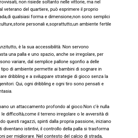
vvisati, non risiede soltanto nelle ⁢vittorie, ma nel
l veterano del quartiere, può esprimere il proprio
‌ strada,di⁤ qualsiasi forma ⁣e dimensione,non sono semplici
culture,storie ⁤personali e,soprattutto,un ambiente fertile
 Anzitutto, è la sua accessibilità. Non servono
sta ​una palla e uno spazio, anche se irregolare, per
ossono ‌variare, dal semplice pallone sgonfio a delle
o tipo di ambiente permette ai bambini di sognare in
fare ​dribbling e a sviluppare⁤ strategie di gioco senza la
enitori. Qui, ogni dribbling e ogni tiro sono pensati⁣ e
ntasia.
luppano un attaccamento profondo al gioco.Non c’è nulla
le difficoltà,come il terreno irregolare o le avversità di
o‌ questi ragazzi,⁢ spinti ⁣dalla propria passione, iniziano
 diventano⁤ istintivi,⁣ il ⁤controllo della palla si trasforma ​
oni per migliorare. Nel ‍contesto ⁣del calcio di strada,