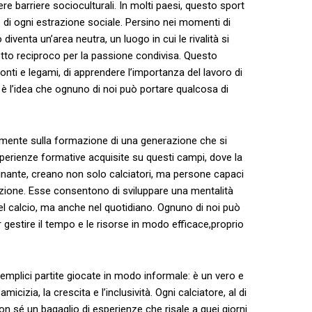
tere barriere socioculturali. ‌In molti paesi,‌ questo​ sport
 di ogni estrazione sociale. Persino nei momenti di
diventa un’area neutra, un luogo in cui⁢ le rivalità si
petto reciproco ‌per la passione condivisa. ⁣Questo
onti ‍e legami, di apprendere ‌l’importanza del lavoro di
è l’idea che ognuno di⁤ noi può portare qualcosa di⁢
volmente sulla formazione di⁤ una generazione che si
esperienze formative‌ acquisite su ⁤questi campi, dove la​
nante, creano ⁢non solo calciatori, ma persone ⁢capaci
nazione. Esse consentono di sviluppare una mentalità
el calcio, ⁣ma anche nel quotidiano. Ognuno ⁤di noi può
r gestire il tempo e ⁢le‍ risorse in modo ‍efficace,proprio
semplici partite giocate ‌in modo⁢ informale: è un ‌vero e
cizia, la crescita‌ e​ l’inclusività. Ogni calciatore, ⁢al di
⁢con sé un bagaglio di esperienze che risale a quei giorni