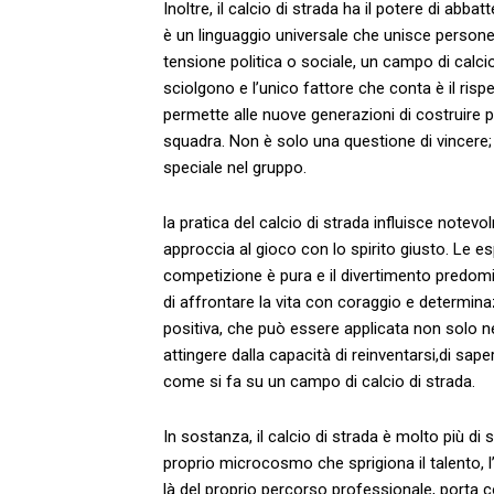
Inoltre, il calcio di strada ha il‍ potere di abbat
è un ⁢linguaggio universale che unisce persone
tensione politica o sociale, un campo‍ di calcio‌ 
sciolgono‍ e l’unico fattore⁣ che conta è il ris
permette alle nuove generazioni⁣ di ⁤costruire p
squadra. Non è solo una ⁤questione di vincere; 
speciale​ nel gruppo.
la pratica del calcio di ‌strada influisce note
approccia ​al‍ gioco con ⁢lo spirito giusto.‌ Le 
competizione è pura e il divertimento predomi
di affrontare ​la vita con ‌coraggio e determi
positiva,‍ che può essere applicata non solo n
attingere dalla capacità di​ reinventarsi,di sape
come si‌ fa su ⁢un campo di​ calcio di strada.
In sostanza, il calcio di⁣ strada è molto più di 
⁢proprio microcosmo che sprigiona il talento, l’ami
‌là del proprio‌ percorso ‌professionale, porta 