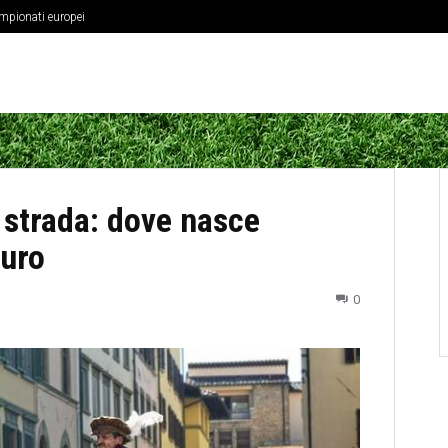
ampionati europei
fisica dei centrocampisti
i strada: dove nasce
puro
0