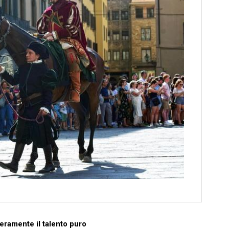
eramente⁣ il‌ talento puro