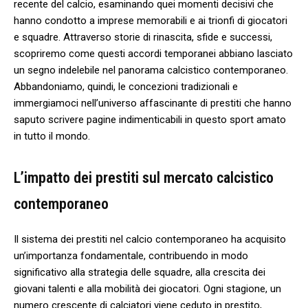
‌recente del calcio, ​esaminando quei⁤ momenti​ decisivi che
hanno condotto a imprese memorabili e ⁢ai trionfi di giocatori‍
e ⁢squadre.⁢ Attraverso storie di⁢ rinascita, sfide ⁣e successi,
scopriremo come questi accordi temporanei abbiano lasciato
un​ segno indelebile nel ‌panorama calcistico contemporaneo.
Abbandoniamo, quindi, le concezioni‍ tradizionali e
immergiamoci⁢ nell’universo affascinante ⁤di prestiti che hanno
saputo scrivere pagine indimenticabili in ‌questo‍ sport amato
in tutto il mondo.
L’impatto dei prestiti⁣ sul mercato⁢ calcistico
contemporaneo
Il ⁢sistema dei prestiti nel‌ calcio contemporaneo⁢ ha acquisito⁣
un’importanza fondamentale, contribuendo in modo
significativo alla strategia delle ⁢squadre, alla crescita ⁣dei
giovani talenti​ e alla mobilità dei giocatori.⁣ Ogni stagione, un‌
numero crescente ⁤di ‌calciatori viene ceduto in prestito,