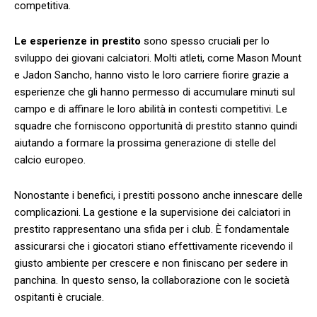
competitiva.
Le esperienze ‌in prestito
sono spesso cruciali per ⁤lo
sviluppo dei giovani calciatori. Molti atleti, come Mason ⁣Mount
e ⁢Jadon ‌Sancho, hanno ‍visto ‍le ​loro carriere fiorire grazie a
esperienze ‌che gli hanno permesso⁤ di ‍accumulare minuti sul
campo e di affinare le loro abilità⁣ in contesti competitivi. Le
‍squadre‌ che ⁤forniscono opportunità di prestito stanno quindi
aiutando a formare la prossima generazione⁤ di stelle​ del
calcio europeo.
Nonostante i benefici, i prestiti⁣ possono anche⁤ innescare delle
complicazioni.‍ La gestione e la​ supervisione dei calciatori in
prestito⁢ rappresentano‌ una sfida per i club. È fondamentale
assicurarsi ​che i ⁢giocatori ⁣stiano effettivamente ricevendo⁤ il
giusto​ ambiente ‍per crescere e non‍ finiscano ⁢per sedere in
panchina. In questo senso, la ​collaborazione con ⁤le società
ospitanti ⁢è cruciale.