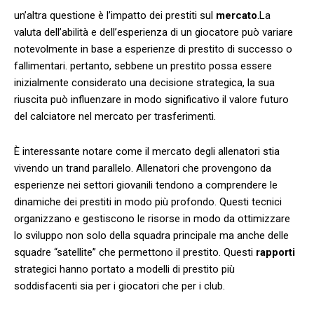
un’altra ‍questione è l’impatto dei ‍prestiti sul
mercato
.La
valuta dell’abilità e dell’esperienza di un ⁤giocatore può variare
notevolmente in base a ‌esperienze di prestito di successo o
fallimentari. ‍pertanto, sebbene un⁢ prestito possa essere
inizialmente considerato una​ decisione strategica, la‍ sua
riuscita ⁢può‍ influenzare in modo significativo ‌il valore futuro
del calciatore ‍nel mercato per trasferimenti.
È interessante⁤ notare come ​il mercato⁢ degli allenatori stia⁤
vivendo‌ un trand parallelo.⁤ Allenatori ⁢che provengono da
esperienze nei‌ settori giovanili tendono a comprendere le
dinamiche dei prestiti in modo⁢ più profondo. Questi‌ tecnici
organizzano⁤ e gestiscono ‌le‌ risorse ‌in‍ modo da ottimizzare‍
lo sviluppo⁤ non ⁣solo della squadra principale ⁢ma anche delle
squadre⁤ “satellite”‍ che permettono il​ prestito. Questi
rapporti
strategici hanno‍ portato a modelli di ⁣prestito più
‍soddisfacenti sia per i giocatori che ⁤per i​ club.