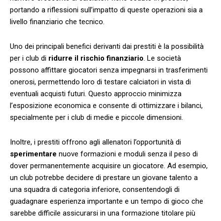
portando a riflessioni sull’impatto​ di⁢ queste​ operazioni sia a
livello ⁢finanziario che tecnico.
Uno dei‌ principali⁣ benefici derivanti dai prestiti è la possibilità
⁢per i club di
ridurre il rischio finanziario
. Le società
possono affittare giocatori senza impegnarsi in trasferimenti⁣
onerosi, permettendo loro⁤ di testare ‌calciatori in vista di⁢
eventuali acquisti ​futuri. Questo approccio minimizza
l’esposizione economica e consente‌ di ⁣ottimizzare i‍ bilanci,
specialmente per i club di medie e piccole dimensioni.
Inoltre,​ i prestiti offrono agli allenatori l’opportunità di
sperimentare
nuove formazioni e moduli ⁤senza il peso⁣ di
dover ​permanentemente acquisire un⁣ giocatore. Ad esempio,⁤
un club potrebbe decidere di prestare un giovane​ talento a
una squadra di categoria inferiore, consentendogli di‌
guadagnare​ esperienza importante e un tempo di gioco che‍
sarebbe difficile assicurarsi in una ⁣formazione ‌titolare più