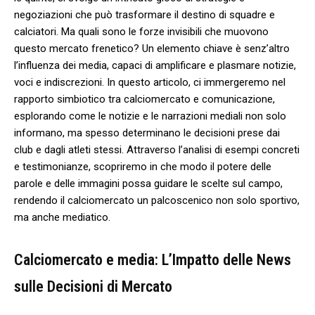
negoziazioni che ​può trasformare⁤ il destino di⁢ squadre ​e
calciatori. Ma quali⁣ sono le forze ⁤invisibili che muovono
questo mercato frenetico? Un ​elemento chiave è ‍senz’altro
l’influenza dei media, ⁢capaci ‌di amplificare e plasmare notizie,
voci e⁢ indiscrezioni. In questo articolo, ci ​immergeremo nel‌
rapporto ‍simbiotico ⁤tra‌ calciomercato e comunicazione,
esplorando ‌come le notizie e‍ le narrazioni mediali non solo
⁣informano, ma spesso determinano le decisioni⁢ prese dai
club ​e ⁤dagli atleti stessi. ​Attraverso l’analisi di esempi concreti
e ⁤testimonianze,⁢ scopriremo in che ⁤modo il potere delle
parole ‍e delle immagini⁢ possa guidare le scelte sul​ campo,⁤
rendendo il calciomercato un​ palcoscenico non⁣ solo sportivo,
ma ⁤anche mediatico.
Calciomercato⁢ e media: ⁣L’Impatto delle News‌
sulle‌ Decisioni di Mercato