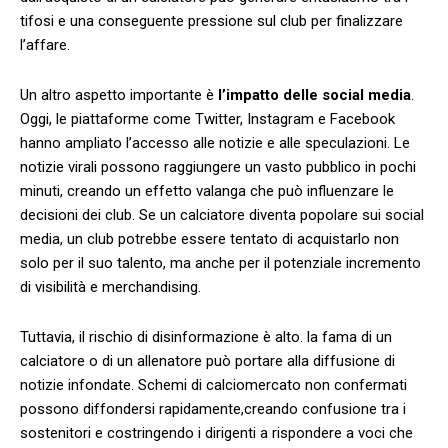
tifosi ⁢e una conseguente pressione sul club per finalizzare
l’affare.
Un altro aspetto importante è
l’impatto​ delle ‌social media
.
Oggi,‌ le piattaforme come Twitter, Instagram e Facebook
hanno⁤ ampliato l’accesso alle notizie e alle speculazioni. Le
notizie⁢ virali possono‌ raggiungere un vasto pubblico in pochi
minuti, creando un effetto ⁤valanga ​che ‍può influenzare le
decisioni dei club. Se un⁣ calciatore ⁣diventa popolare sui ​social
media, un club potrebbe essere tentato di acquistarlo ⁤non​
solo per il suo ⁣talento, ma⁤ anche per il potenziale incremento
di visibilità ‍e‌ merchandising.
Tuttavia, il rischio di disinformazione è alto. la fama di un
calciatore⁢ o ⁣di un allenatore può portare alla‍ diffusione di
notizie​ infondate. Schemi di⁤ calciomercato​ non⁤ confermati
possono diffondersi ⁤rapidamente,creando confusione tra i
sostenitori e⁣ costringendo ⁤i dirigenti a rispondere a voci ‍che​