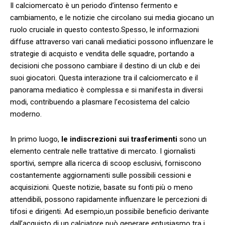
Il calciomercato è un periodo d’intenso‍ fermento e⁢
cambiamento, e ‌le ‌notizie che circolano ⁤sui media giocano‍ un
ruolo cruciale in ‍questo contesto.Spesso,‌ le ⁤informazioni
diffuse​ attraverso vari⁢ canali mediatici ‌possono influenzare le
strategie di ‍acquisto e⁤ vendita⁣ delle ‌squadre, portando a
decisioni che possono cambiare il destino ‌di un club e dei
suoi giocatori.‍ Questa‌ interazione tra il ⁢calciomercato ⁢e il
panorama mediatico è complessa⁤ e si manifesta in⁣ diversi
modi, contribuendo a plasmare l’ecosistema del calcio
⁤moderno.
In primo luogo,
le indiscrezioni sui trasferimenti
sono un
elemento centrale nelle trattative di mercato. ⁢I giornalisti
sportivi, sempre alla ricerca di scoop esclusivi,‌ forniscono⁣
costantemente aggiornamenti ‍sulle possibili ​cessioni⁢ e
acquisizioni. ​Queste⁤ notizie, basate su fonti più o meno⁣
attendibili, possono rapidamente⁢ influenzare ⁣le percezioni ⁤di⁢
tifosi‌ e ⁤dirigenti. Ad esempio,un ​possibile beneficio​ derivante
dall’acquisto‍ di un calciatore può⁢ generare entusiasmo tra ‌i