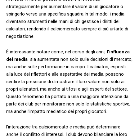
strategicamente per aumentare il ⁣valore di un giocatore o
spingerlo verso una ‌specifica⁤ squadra.In tal modo, i ​media
diventano strumenti nelle mani di chi gestisce i ⁢diritti dei
calciatori, rendendo il calciomercato‍ sempre di più un’arte di
negoziazione.
È interessante notare‌ come, nel corso degli anni,
l’influenza
dei⁢ media
⁣ sia ⁣aumentata ⁣non ⁢solo sulle decisioni di‌ mercato,
ma anche sulle performance in campo.‍ I calciatori, esposti
alla luce‌ dei ‌riflettori e alle aspettative dei⁣ media, possono​
sentire la pressione ⁣di dimostrare il loro valore non solo ai
propri allenatori, ma anche ai tifosi ‍e agli esperti ⁢del ⁤settore.
Questo fenomeno ha portato ⁤a una maggiore attenzione da
parte dei⁤ club per ⁤monitorare non⁤ solo‌ le statistiche sportive,
ma anche l’impatto mediatico dei propri giocatori.
l’interazione tra calciomercato e media può determinare
anche il conflitto di interessi. I club devono⁣ bilanciare la‌ loro‍