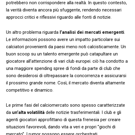
potrebbero non⁤ corrispondere alla realtà. ‍In questo contesto,
la verità diventa ancora più sfuggente, rendendo necessari
approcci critici e riflessivi⁢ riguardo alle fonti di notizie.
Un altro problema riguarda
l’analisi dei mercati emergenti
.
Le​ informazioni possono avere un‌ impatto particolare⁢ sui
calciatori​ provenienti ⁢da paesi⁣ meno noti calcisticamente.⁤ Un ​
buon scoop su un‌ talento emergente può⁤ catapultare un
giocatore all’attenzione di vari club europei. ciò ha condotto a⁢
una ⁢maggiore spending‌ spree⁢ di fondi ​da​ parte di​ club che
sono⁢ desiderosi ​di oltrepassare la concorrenza e‍ assicurarsi
il prossimo grande nome. Così, ⁤il mercato diventa altamente‍
competitivo e dinamico.
Le ‌prime fasi⁢ del calciomercato sono spesso caratterizzate⁢
da⁣
un’alta volatilità
delle​ notizie trasferimentali. I club e gli
agenti giocatori approfittano di⁢ questa frenesia per creare
‌situazioni favorevoli, dando vita a ⁢veri e ⁤propri ⁤”giochi di⁢
mercato”. I rumor possono essere⁢ orchestrati