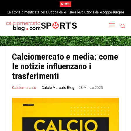
NEWS
La storia dimenticata della Coppa delle Fiere e l’evoluzione delle coppe europee
L’analisi economica del costo di un singolo punto nei top campionati europei
SP
RTS
Calciomercato e media: come
le notizie influenzano i
trasferimenti
28 Marzo 2025
Calcio Mercato Blog
Calciomercato