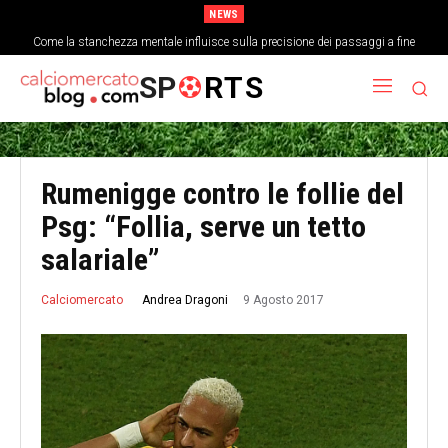
NEWS
Come la stanchezza mentale influisce sulla precisione dei passaggi a fine
partita
SP
RTS
Rumenigge contro le follie del
Psg: “Follia, serve un tetto
salariale”
9 Agosto 2017
Andrea Dragoni
Calciomercato