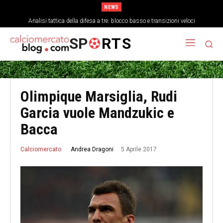
NEWS
Analisi tattica della difesa a tre: blocco basso e transizioni veloci
SP
RTS
Olimpique Marsiglia, Rudi
Garcia vuole Mandzukic e
Bacca
5 Aprile 2017
Andrea Dragoni
Calciomercato