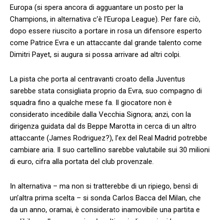
Europa (si spera ancora di agguantare un posto per la
Champions, in alternativa c’è l’Europa League). Per fare ciò,
dopo essere riuscito a portare in rosa un difensore esperto
come Patrice Evra e un attaccante dal grande talento come
Dimitri Payet, si augura si possa arrivare ad altri colpi.
La pista che porta al centravanti croato della Juventus
sarebbe stata consigliata proprio da Evra, suo compagno di
squadra fino a qualche mese fa. Il giocatore non è
considerato incedibile dalla Vecchia Signora; anzi, con la
dirigenza guidata dal ds Beppe Marotta in cerca di un altro
attaccante (James Rodriguez?), l’ex del Real Madrid potrebbe
cambiare aria. Il suo cartellino sarebbe valutabile sui 30 milioni
di euro, cifra alla portata del club provenzale.
In alternativa – ma non si tratterebbe di un ripiego, bensì di
un’altra prima scelta – si sonda Carlos Bacca del Milan, che
da un anno, oramai, è considerato inamovibile una partita e