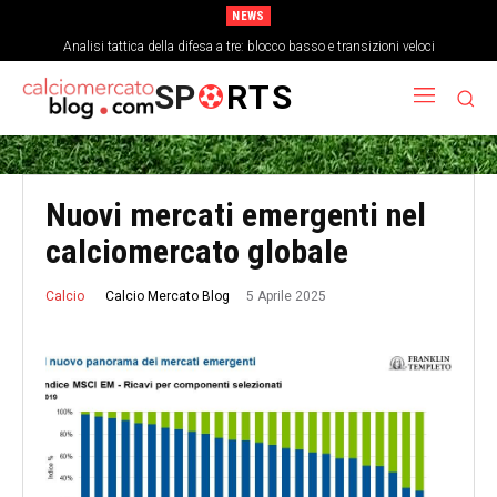
NEWS
Come la stanchezza mentale influisce sulla precisione dei passaggi a fine
Analisi tattica della difesa a tre: blocco basso e transizioni veloci
partita
SP
RTS
Nuovi mercati emergenti nel
calciomercato globale
5 Aprile 2025
Calcio Mercato Blog
Calcio