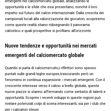
emergenti nel calciomercato globale, analizzando le
opportunità ​e le sfide che essi presentano, nonché il loro
impatto sul‌ futuro⁢ del calcio internazionale. Dalla crescita dei
campionati locali alla valorizzazione dei giocatori, scopriremo
come ​queste‍ realtà stiano ridisegnando il panorama
calcistico e quali prospettive si profilano all’orizzonte.
Nuove tendenze e opportunità​ nei mercati
emergenti del calciomercato⁢ globale
Quando si parla di calciomercato,i riflettori sono spesso
puntati sulle grandi leghe⁢ europee,trascurando però un
fenomeno in continua espansione: i mercati emergenti.‍ Con il
crescente interesse verso il calcio ​a ‍livello globale, queste
‌nuove piazze si stanno affermando come serbatoi di talenti e
opportunità. Scoprire i recenti sviluppi ⁢in queste regioni può
⁢rivelare potenziali colpi di scena interessanti, sia per⁢ i club che
per i calciatori stessi.