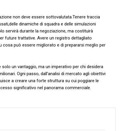
arazione non deve⁣ essere sottovalutata.Tenere traccia
issati,delle dinamiche di squadra ‍e delle simulazioni
solo⁢ servirà durante la negoziazione, ma costituirà
⁢future⁣ trattative. ‍Avere un ‍registro dettagliato
u cosa⁤ può essere‍ migliorato ‍e⁢ di prepararsi‍ meglio per⁣
solo un vantaggio, ‌ma un⁣ imperativo per chi desidera⁤
ilionari. Ogni passo, dall’analisi ⁤di mercato agli obiettivi
buisce a creare‌ una forte struttura su cui poggiare le
successo significativo nel panorama commerciale.