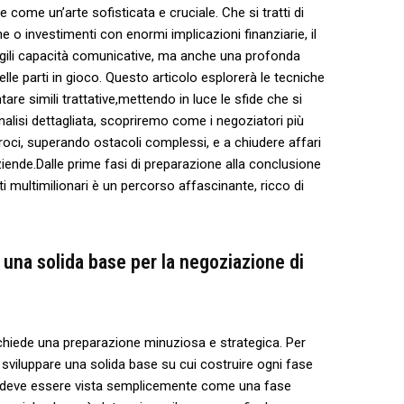
‌ come un’arte sofisticata e cruciale. Che si tratti di
e o investimenti ⁢con enormi implicazioni finanziarie, il
agili ‌capacità comunicative, ma anche⁤ una profonda
e⁤ parti in ​gioco. Questo articolo esplorerà ⁢le tecniche
tare simili trattative,mettendo⁣ in luce le ⁤sfide che si ​
nalisi dettagliata, scopriremo come i negoziatori più
proci, superando ‍ostacoli complessi, ​e a⁣ chiudere affari
ziende.Dalle prime fasi di preparazione alla conclusione‌
atti multimilionari è⁤ un percorso affascinante, ricco di
 una solida base per la⁣ negoziazione di⁣
richiede una preparazione minuziosa e ⁢strategica. Per
sviluppare‌ una ‌solida base su cui ⁣costruire ⁤ogni fase
n‌ deve essere vista semplicemente come una fase