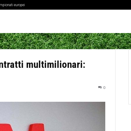
ampionati europei
fisica dei centrocampisti
tratti multimilionari:
0