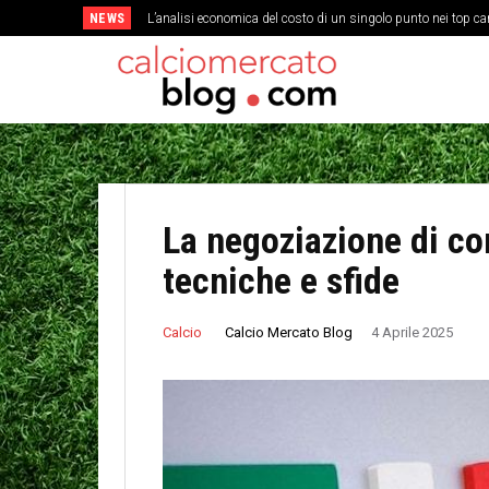
NEWS
L’analisi economica del costo di un singolo punto nei top c
Come la cultura del gioco corto ha cambiato la struttura 
La negoziazione di con
tecniche e sfide
Calcio Mercato Blog
Calcio
4 Aprile 2025