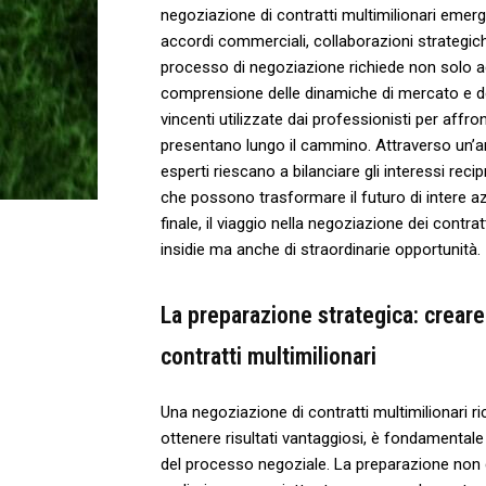
⁤negoziazione di contratti multimilionari emerge
accordi commerciali, collaborazioni‌ strategich
⁤processo di negoziazione​ richiede non solo 
comprensione delle‌ dinamiche di mercato⁤ e dell
vincenti ⁤utilizzate⁣ dai professionisti per affron
presentano lungo⁢ il cammino. Attraverso⁢ un’a
esperti riescano ‌a bilanciare gli interessi reci
che possono trasformare il futuro ⁢di ‌intere a
finale, il ‍viaggio nella‌ negoziazione‍ dei contr
insidie ma anche di straordinarie opportunità.
La preparazione strategica:‍ creare
contratti‍ multimilionari
Una negoziazione di ‍contratti multimilionari 
ottenere risultati vantaggiosi, è‌ fondamentale ⁢
del processo negoziale. La​ preparazione no