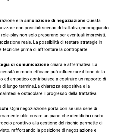
razione è la
simulazione‌ di ⁢negoziazione
.Questa
izzare con‍ possibili scenari ‌di trattativa,incoraggiando
Le role-play non solo‌ preparano per eventuali ⁣imprevisti,
ziazione reale.​ La​ possibilità di testare strategie in
e tecniche prima⁣ di affrontare la controparte.
tegia di comunicazione
chiara e affermativa. La
cessità in modo efficace può influenzare⁣ il tono della
ivo⁢ ed empatico contribuisce a costruire un rapporto di
ive ⁣di lungo termine.La chiarezza ‌espositiva e la
intesi e ‌ostacolare il ⁤progresso ⁢della trattativa.
schi
. Ogni negoziazione porta⁤ con sé⁤ una serie di
emamente utile creare⁣ un piano che identifichi i rischi
proccio proattivo alla gestione del rischio permette ‍di
visto, rafforzando la posizione di‌ negoziazione e