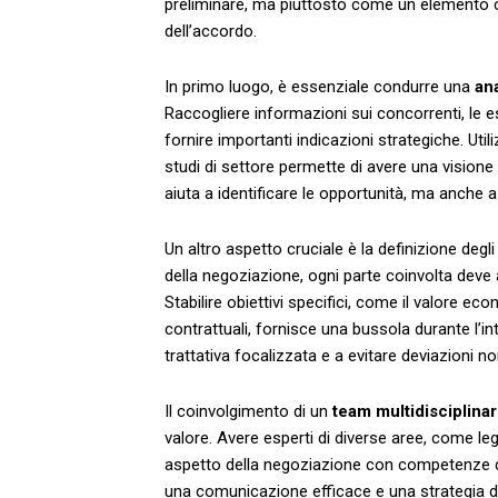
preliminare, ma ‌piuttosto come ⁢un elemento ‍
dell’accordo.
In primo luogo, è essenziale condurre una
ana
Raccogliere informazioni sui concorrenti, ⁤le es
fornire importanti indicazioni strategiche. Util
studi di settore permette di avere una ⁤visione 
aiuta a identificare le opportunità, ma ‌anche a
Un altro aspetto‌ cruciale è‍ la definizione⁤ degl
della ⁣negoziazione, ogni parte coinvolta deve ‌
Stabilire obiettivi specifici, come il valore ec
contrattuali, fornisce‍ una ‌bussola durante l
trattativa​ focalizzata e a​ evitare‌ deviazioni⁣ 
Il coinvolgimento di un
team multidisciplina
valore. Avere esperti di diverse aree, come lega
aspetto ‌della negoziazione con competenze⁤ d
‌una comunicazione efficace​ e una strategia⁣