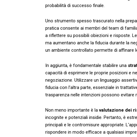
probabilità di⁤ successo finale.
Uno strumento spesso trascurato ⁢nella prepa
pratica consente ai membri del team di familiar
a ⁢riflettere su possibili obiezioni ⁤e risposte. 
‍ma⁤ aumentano anche la‌ fiducia durante la nego
un ambiente controllato permette ⁤di‍ affinare l
In ​aggiunta, è ​fondamentale stabilire una
stra
capacità di esprimere le proprie posizioni e ne
negoziazione. Utilizzare⁢ un linguaggio ⁤assert
fiducia​ con l’altra parte, essenziale​ in trattat
trasparenza nelle intenzioni possono evitare mal
Non⁤ meno importante è la
valutazione dei ri
incognite e potenziali insidie.⁣ Pertanto, è estr
principali e​ le contromisure appropriate.‌ L’ap
rispondere in modo efficace⁣ a qualsiasi impre