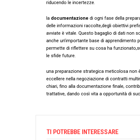
riducendo⁤ le ⁤incertezze.
la
documentazione
di ogni fase‍ della ⁣prep
delle⁢ informazioni raccolte,degli obiettivi pref
avviate è vitale. Questo bagaglio di ‍dati ‍non 
⁢anche un’importante ‍base di apprendimento per 
permette ⁤di ⁣riflettere su cosa ha​ funzionato,s
le sfide future.
una preparazione ​strategica meticolosa non è 
eccellere nella negoziazione di ⁤contratti⁣ multim
chiari, fino alla documentazione finale, contri
trattative, dando così vita a opportunità di‍ 
TI POTREBBE INTERESSARE