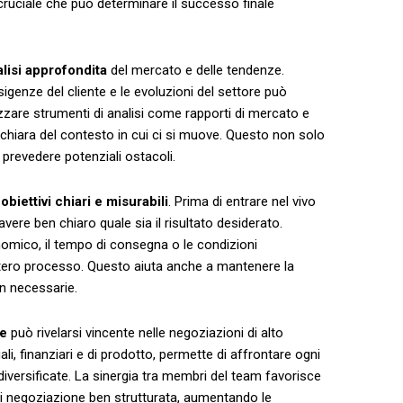
cruciale che può determinare il ‌successo finale
lisi approfondita
del mercato⁤ e delle ⁣tendenze.⁢
igenze del cliente e le evoluzioni⁣ del settore può⁢
izzare strumenti⁤ di analisi come rapporti di mercato ⁣e
chiara⁤ del contesto ⁣in cui ci si muove. Questo‍ non solo
 ⁣prevedere potenziali ostacoli.
i
obiettivi‌ chiari e misurabili
. Prima di entrare nel‌ vivo
avere ben chiaro quale sia il risultato ⁢desiderato.
onomico,‌ il ‍tempo di consegna o le condizioni
’intero processo. Questo aiuta anche a mantenere la
non necessarie.
re
può rivelarsi vincente nelle negoziazioni⁢ di alto ​
li, ‍finanziari e di prodotto, permette⁤ di affrontare ogni
iversificate. La sinergia tra membri del team favorisce
 di negoziazione ben strutturata, aumentando le