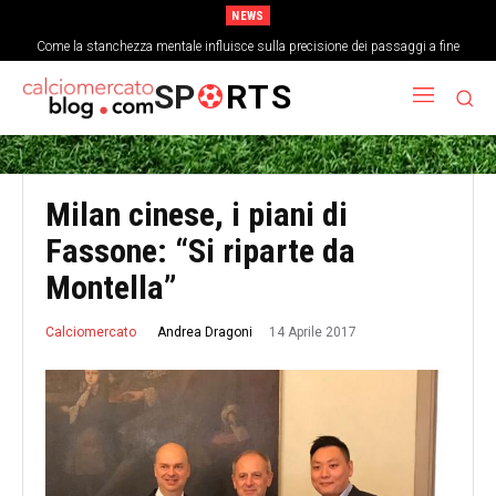
NEWS
Come la stanchezza mentale influisce sulla precisione dei passaggi a fine
partita
SP
RTS
Milan cinese, i piani di
Fassone: “Si riparte da
Montella”
14 Aprile 2017
Andrea Dragoni
Calciomercato