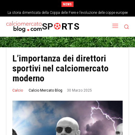
NEWS
La storia dimenticata della Coppa delle Fiere e l’evoluzione delle coppe europee
L’analisi economica del costo di un singolo punto nei top campionati europei
SP
RTS
L’importanza dei direttori
sportivi nel calciomercato
moderno
30 Marzo 2025
Calcio Mercato Blog
Calcio