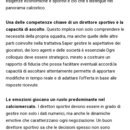
esigenze economiche e sportivi⁤ è ciò ​che li distingue nel
panorama calcistico.
Una delle competenze chiave ‌di un direttore sportivo ​è‍ la
⁢capacità di ascolto.
Questo implica non solo comprendere le
necessità della propria squadra, ma anche quelle delle altre
parti coinvolte nella trattativa.Saper gestire le aspettative dei
giocatori, dei loro agenti e delle società è ⁤essenziale.Ogni
colloquio deve ‌essere strategico, mirato a costruire un
rapporto di fiducia che possa facilitare eventuali accordi.la
capacità di ascoltare attentamente permette di apportare⁣
modifiche in tempo reale e di adattare l’offerta in base alle
risposte ricevute.
Le emozioni giocano un ruolo predominante ⁤nel
calciomercato.
‌I​ direttori sportivi devono essere in grado‌ di
gestire non solo i dati ‌numerici, ma anche le dinamiche
emotive che caratterizzano ogni negoziazione. Un buon
direttore ‌sportivo ⁣sa che le decisioni spesso ‍non⁤ sono