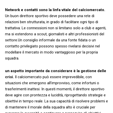
Network ⁤e contatti sono​ la​ linfa vitale del calciomercato.
Un buon direttore sportivo⁣ deve ‍possedere una rete di
relazioni ben strutturata, ​in grado di facilitare ogni tipo di
trattativa.‍ Le ⁣connessioni‌ non si ⁢limitano ​solo a club ‍e ⁤agenti,
ma si estendono ⁣a ⁣scout, giornalisti e altri professionisti del
settore.Un consiglio ⁤informale da una fonte fidata o un
contatto privilegiato possono‍ spesso rivelarsi decisivi nel
modellare ⁤il mercato in ⁤modo vantaggioso per la propria
squadra.
un ​aspetto importante da considerare ⁣è la⁤ gestione delle‌
crisi.
Il calciomercato può essere imprevedibile, ⁣con
situazioni che emergono all’improvviso, come infortuni ⁢o
trasferimenti inattesi. In questi momenti, il direttore sportivo
deve agire con prontezza e lucidità, riprogettando strategie e
obiettivi in tempo reale. La sua capacità ⁢di⁣ risolvere problemi e
‍di mantenere il morale della ​squadra alto ‍è cruciale per