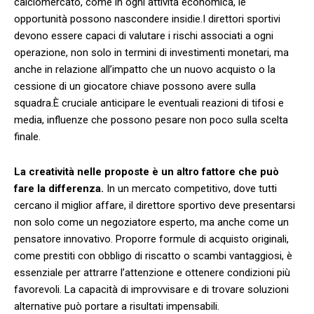
calciomercato, come in ⁤ogni ‌attività economica,‍ le
opportunità possono nascondere insidie.I direttori​ sportivi
devono essere ​capaci ⁢di valutare i rischi associati a ogni
operazione, non solo in termini di investimenti monetari, ⁤ma
anche in relazione ⁤all’impatto che ⁢un nuovo acquisto o ‌la
cessione di un giocatore chiave ⁤possono avere ‌sulla
squadra.È cruciale anticipare le eventuali reazioni​ di tifosi e
media,‌ influenze che possono pesare non poco sulla scelta
finale.
La creatività nelle proposte è un altro fattore che può
fare​ la differenza.
In un ⁣mercato competitivo, dove tutti
cercano il miglior affare, il direttore sportivo deve presentarsi
non solo come un negoziatore ​esperto,⁤ ma anche come un
pensatore innovativo. Proporre formule​ di ⁤acquisto originali,
come prestiti con obbligo di riscatto o scambi vantaggiosi, è
essenziale per attrarre ⁢l’attenzione e ottenere condizioni più
favorevoli. La capacità di improvvisare e ⁤di ‍trovare soluzioni
alternative può portare ⁢a risultati impensabili.