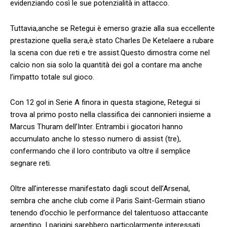
evidenziando così le sue potenzialità in attacco.
Tuttavia,anche se Retegui è emerso grazie⁤ alla⁣ sua eccellente
prestazione quella sera,è stato Charles De Ketelaere a rubare
la scena con‍ due reti e tre assist.Questo dimostra come nel⁢
calcio non sia solo la quantità dei gol a contare ma ⁤anche
l’impatto totale sul gioco.
Con 12⁢ gol in Serie A finora in‍ questa stagione, Retegui si
trova‌ al primo posto nella classifica dei​ cannonieri insieme a
Marcus Thuram dell’Inter. Entrambi i giocatori hanno
accumulato anche‌ lo stesso⁤ numero di assist (tre),
confermando che il loro ⁣contributo⁣ va oltre il semplice
segnare reti.
Oltre ‍all’interesse manifestato dagli scout dell’Arsenal,
sembra che anche club come il Paris Saint-Germain stiano
tenendo d’occhio le performance del talentuoso attaccante
argentino. I parigini‍ sarebbero particolarmente interessati