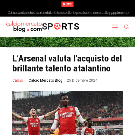
NEWS
Come la stanchezza mentale influisce sulla precisione dei passaggi a fine
La storia dimenticata della Coppa delle Fiere e l’evoluzione delle coppe europee
partita
SP
RTS
L’Arsenal valuta l’acquisto del
brillante talento atalantino
25 Dicembre 2024
Calcio Mercato Blog
Calcio