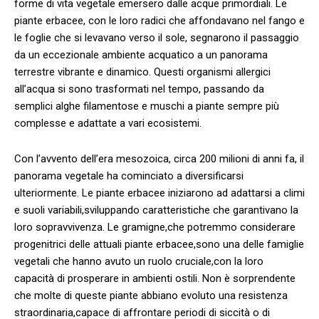
forme di vita vegetale emersero dalle ⁣acque primordiali. Le
piante erbacee, con le loro ‌radici ⁢che⁢ affondavano nel fango e
le foglie che si levavano verso‍ il sole, segnarono il passaggio
da un eccezionale ambiente ⁤acquatico a un panorama
terrestre vibrante‍ e ⁣dinamico. Questi organismi allergici
all’acqua si sono trasformati ⁢nel​ tempo, passando‍ da​
semplici alghe filamentose e‍ muschi‍ a piante sempre più​
complesse⁢ e adattate a vari ecosistemi.
Con l’avvento dell’era‌ mesozoica, ‍circa ⁢200‌ milioni ​di anni fa, il
panorama vegetale ha cominciato a diversificarsi
⁤ulteriormente. Le piante erbacee iniziarono ad adattarsi a climi
​e suoli variabili,sviluppando caratteristiche che garantivano la
loro ​sopravvivenza.‌ Le gramigne,che potremmo considerare
progenitrici delle attuali piante⁣ erbacee,sono ⁢una delle famiglie
vegetali ⁢che ​hanno avuto ⁢un ruolo cruciale,con ⁢la loro
⁣capacità di prosperare ‍in ⁤ambienti ostili. Non⁤ è‍ sorprendente
che⁤ molte di queste piante abbiano evoluto una resistenza
straordinaria,capace⁤ di affrontare periodi ⁣di⁤ siccità o di