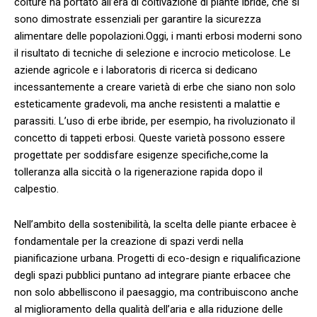
colture⁢ ha ‍portato all’era ‍di​ coltivazione ​di piante ibride, ⁣che ⁤si
sono dimostrate essenziali per garantire la sicurezza
alimentare‍ delle popolazioni.Oggi, ​i manti erbosi‌ moderni sono
⁣il risultato di tecniche ⁣di selezione e incrocio meticolose.⁤ Le⁢
aziende agricole‌ e i laboratoris ⁢di ricerca si⁣ dedicano
incessantemente ⁣a creare varietà di erbe⁣ che siano non solo
esteticamente ⁤gradevoli,⁤ ma⁤ anche resistenti⁢ a malattie e
parassiti. L’uso di erbe ibride, ​per ‍esempio, ha‍ rivoluzionato‌ il
concetto di tappeti erbosi. ‌Queste varietà possono essere
progettate‌ per soddisfare esigenze specifiche,come ​la
tolleranza ​alla siccità o la‌ rigenerazione rapida‌ dopo il
calpestio.
Nell’ambito della sostenibilità, la‌ scelta delle piante erbacee è
fondamentale per ⁣la creazione di spazi verdi nella
pianificazione‍ urbana. Progetti⁢ di⁢ eco-design e riqualificazione
degli spazi ⁢pubblici ​puntano ad integrare piante ‌erbacee che
‍non solo abbelliscono il paesaggio,⁤ ma contribuiscono anche
al ⁢miglioramento della qualità dell’aria ‍e ‌alla ⁤riduzione delle