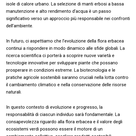
isole ​di calore urbano. ​La selezione ⁣di manti ‍erbosi ⁤a bassa⁢
manutenzione​ e alto⁢ rendimento d’acqua è‌ un passo
significativo verso un approccio più⁤ responsabile⁣ nei confronti
dell’ambiente.
In futuro, ci aspettiamo che l’evoluzione⁤ della flora erbacea
continui a rispondere ‌in modo dinamico alle sfide​ globali. La⁣
ricerca scientifica ci porterà a scoprire nuove⁣ varietà e
tecnologie ⁣innovative per sviluppare ⁢piante che possano
prosperare in condizioni estreme. La biotecnologia e ⁣le
pratiche agricole sostenibili saranno cruciali nella lotta contro
il cambiamento climatico e nella conservazione⁢ delle risorse
naturali.
In questo⁣ contesto⁣ di evoluzione ‍e progresso,⁢ la ​
responsabilità di ciascun individuo sarà fondamentale. La
consapevolezza riguardo alla flora erbacea e il valore ⁣degli⁢
ecosistemi verdi⁢ possono‍ essere ⁢il motore ⁣di un