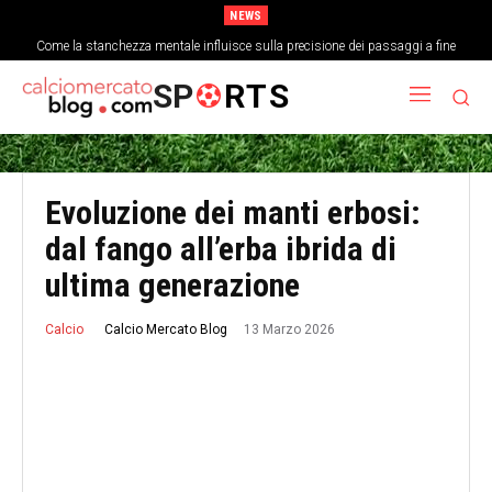
NEWS
Come la stanchezza mentale influisce sulla precisione dei passaggi a fine
partita
SP
RTS
Evoluzione dei manti erbosi:
dal fango all’erba ibrida di
ultima generazione
13 Marzo 2026
Calcio Mercato Blog
Calcio