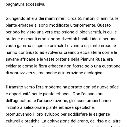
bagnatura eccessiva.
Giungendo all’era ​dei mammiferi,⁤ circa ⁣65 milioni di​ anni ‌fa, le
piante⁤ erbacee si ​sono modificate ulteriormente. Questo⁢
periodo ha ‌visto​ una vera esplosione di biodiversità, in cui le⁤
praterie e i manti ‍erbosi sono diventati habitat ideali per ‌una
⁢vasta gamma di ‌specie animali.⁤ Le varietà di piante​ erbacee
hanno continuato⁢ ad evolversi, creando ecosistemi come le⁢
savane ⁢africane e le ⁤vaste ⁢praterie ‌della Pianura Rusa. era
evidente ⁢come ⁣la ⁤flora ​erbacea‍ non fosse solo ​una​ questione‌
di⁢ sopravvivenza, ⁤ma ​anche di interazione ecologica.
Il transito verso l’era⁤ moderna ha ‍portato con sé nuove​ sfide
e ‌opportunità per le piante ⁤erbacee. Con l’espansione ​
dell’agricoltura e⁢ l’urbanizzazione, gli esseri umani hanno
iniziato a selezionare piante erbacee specifiche,
promuovendo ⁤il ​loro sviluppo per soddisfare le esigenze
culturali e pratiche.⁣ La coltivazione del ‌grano, del riso ‌e ‍di altre