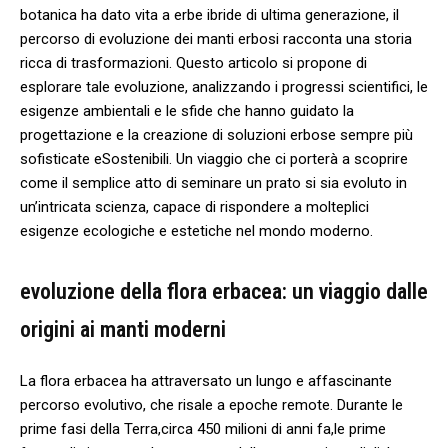
botanica ⁣ha dato vita a erbe ⁤ibride‍ di ​ultima generazione, il⁢
percorso di evoluzione dei manti erbosi racconta⁣ una storia
⁣ricca di trasformazioni. Questo‍ articolo si propone di
esplorare tale evoluzione, analizzando i⁢ progressi ​scientifici, le
esigenze ambientali‌ e le sfide⁤ che hanno guidato⁣ la
⁤progettazione e la creazione⁣ di soluzioni ‌erbose​ sempre più⁣
sofisticate eSostenibili. Un viaggio che ci porterà a scoprire
come ⁤il semplice atto di ​seminare un prato si ⁤sia evoluto ⁢in‌
un’intricata scienza, capace di rispondere a ‌molteplici
esigenze ecologiche e estetiche nel mondo moderno.
evoluzione​ della flora erbacea:⁢ un viaggio dalle
origini ai ‍manti moderni
La flora⁣ erbacea ha attraversato ⁣un lungo e affascinante ​
percorso evolutivo,​ che risale a epoche remote. Durante⁤ le
prime fasi ​della ‍Terra,circa ⁣450 milioni di anni fa,le prime