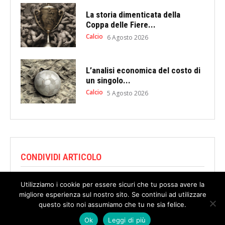
La storia dimenticata della
Coppa delle Fiere...
Calcio
6 Agosto 2026
L’analisi economica del costo di
un singolo...
Calcio
5 Agosto 2026
CONDIVIDI ARTICOLO
Utilizziamo i cookie per essere sicuri che tu possa avere la
migliore esperienza sul nostro sito. Se continui ad utilizzare
questo sito noi assumiamo che tu ne sia felice.
Ok
Leggi di più