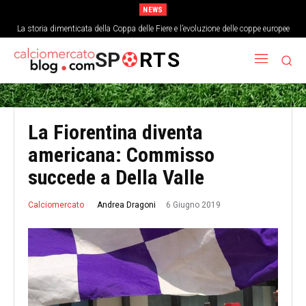
NEWS
La storia dimenticata della Coppa delle Fiere e l’evoluzione delle coppe europee
SP
RTS
La Fiorentina diventa
americana: Commisso
succede a Della Valle
6 Giugno 2019
Andrea Dragoni
Calciomercato