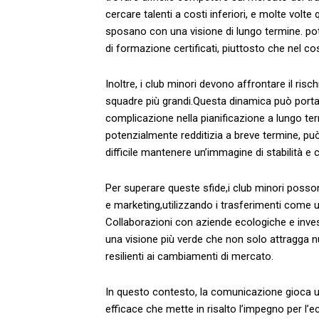
cercare talenti a costi inferiori, e molte volte 
sposano con una visione di lungo termine.⁢ po
⁤di⁤ formazione certificati,‍ piuttosto che nel 
Inoltre,⁢ i⁣ club minori devono ⁣affrontare il risch
squadre più grandi.Questa dinamica può ⁢portare
complicazione ​nella pianificazione⁤ a lungo ‌ter
potenzialmente redditizia a ‍breve termine,​ può i
⁤difficile mantenere un’immagine⁤ di ⁣stabilità ​e 
Per superare​ queste sfide,i ⁤club minori ‍poss
e ‌marketing,utilizzando i trasferimenti come un
Collaborazioni con aziende ecologiche‍ e ​invest
una visione più⁢ verde che non solo ‌attragga n
resilienti ai cambiamenti di mercato.
In questo⁤ contesto, la comunicazione ⁣gioca 
efficace⁣ che⁣ mette ⁣in risalto ⁣l’impegno⁢ per ‍l