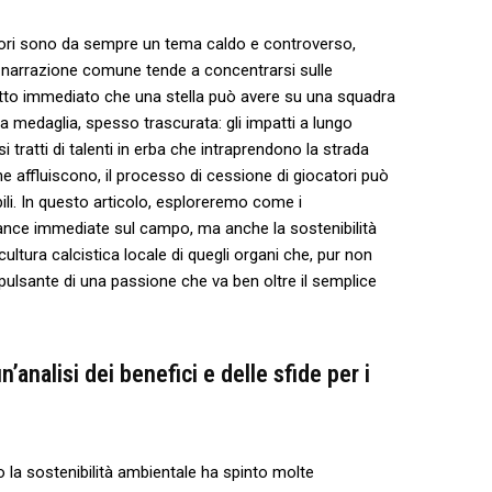
atori⁣ sono da sempre un tema caldo⁣ e‌ controverso,
a narrazione⁤ comune⁢ tende⁣ a concentrarsi sulle
effetto immediato che una⁤ stella può avere su una squadra
esta medaglia, spesso trascurata:‌ gli ​impatti a lungo
 tratti‍ di⁢ talenti in⁤ erba che ⁣intraprendono la ​strada⁢
 affluiscono,‌ il processo⁣ di cessione‍ di giocatori ‌può
ili. ‌In ​questo articolo, esploreremo come i
ance immediate sul⁤ campo, ma⁣ anche la sostenibilità
a‍ cultura⁢ calcistica locale ​di quegli⁤ organi che, pur non
ulsante ​di una passione che ⁢va ben ​oltre il semplice
n’analisi dei ⁣benefici e delle sfide per i
so ⁢la sostenibilità ambientale ha spinto ⁤molte