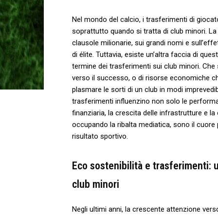
Nel mondo del calcio, i‍ trasferimenti ⁤di gioc
soprattutto quando si tratta di‍ club‍ minori. L
⁤clausole‍ milionarie, sui grandi nomi⁤ e sull’
di⁤ élite. Tuttavia, esiste ‍un’altra faccia ​di qu
termine ⁢dei trasferimenti sui club minori.⁢ Che si⁢
verso il successo, o di⁢ risorse economiche ‍che
plasmare le sorti⁣ di un club ‍in modi imprevedib
trasferimenti influenzino ⁢non solo le perform
⁤finanziaria, ⁢la crescita delle infrastrutture​ e⁣ l
occupando la ribalta mediatica, ⁤sono il cuore p
risultato sportivo.
Eco sostenibilità e ⁢trasferimenti: u
club minori
Negli ultimi ​anni, ⁣la‍ crescente ⁢attenzione ver