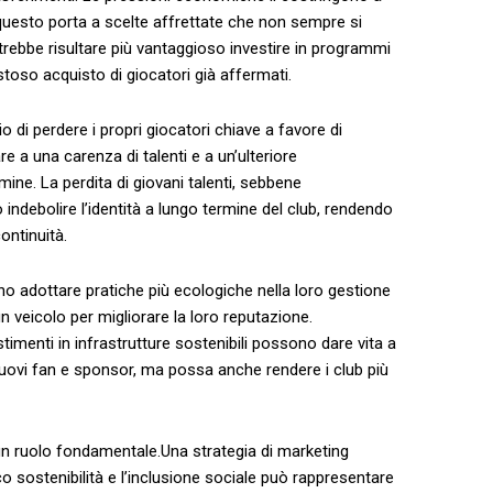
questo ⁢porta a scelte⁣ affrettate​ che ‍non sempre si
trebbe risultare più vantaggioso investire in programmi
costoso acquisto di giocatori già affermati.
io⁣ di perdere ​i propri giocatori chiave a ‌favore di
 a una carenza⁢ di talenti⁢ e a un’ulteriore
mine. La perdita di giovani ​talenti, sebbene
ndebolire l’identità‌ a⁢ lungo​ termine⁢ del club,⁣ rendendo
continuità.
ono adottare pratiche più ecologiche nella loro gestione‌
 veicolo ⁤per migliorare la loro‍ reputazione.‌
imenti‍ in infrastrutture sostenibili possono​ dare vita a
uovi ⁤fan e​ sponsor,‍ ma possa​ anche rendere i club più
un ruolo ​fondamentale.Una strategia di marketing
’eco sostenibilità e l’inclusione⁢ sociale ⁤può rappresentare