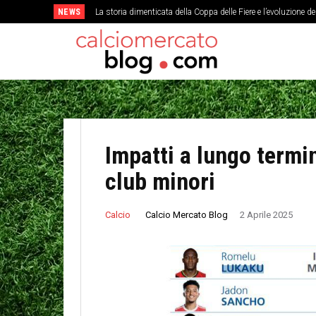
NEWS
La storia dimenticata della Coppa delle Fiere e l’evoluzione d
Impatti a lungo termin
club minori
Calcio Mercato Blog
Calcio
2 Aprile 2025