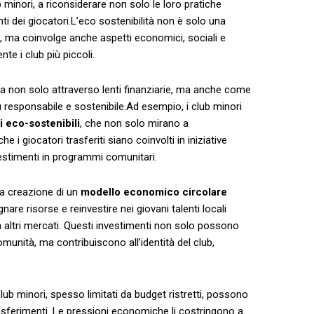
 ⁢minori, a​ riconsiderare non solo le⁤ loro pratiche
i dei ‍giocatori.L’eco⁣ sostenibilità ‍non è solo‍ una​
, ma coinvolge anche aspetti economici, sociali ⁣e‍
te i club più piccoli.
a non solo attraverso lenti ‍finanziarie, ma‍ anche‌ come
 responsabile e sostenibile.Ad esempio, i club minori
i eco-sostenibili
, che ⁤non solo mirano a ​
e i giocatori⁢ trasferiti siano coinvolti ⁣in⁣ iniziative
nvestimenti ‌in ⁢programmi comunitari.
la creazione di un⁣
modello⁢ economico circolare
gnare risorse e reinvestire nei giovani talenti ⁣locali
 ‌altri mercati. ‍Questi⁤ investimenti ⁢non ⁣solo possono
munità,⁤ ma contribuiscono all’identità del club,
club⁤ minori, spesso limitati da budget‍ ristretti, possono
asferimenti. Le ⁣pressioni economiche li⁣ costringono a