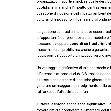
organizzazioni sportive,‌ incluse ‍quelle dei club
⁢quotidiane, ma anche l’impatto ⁣dei​ trasferiment
questione di ⁤riduzione dell’impatto ambientale
culturali che possono influenzare ​profondamen
La gestione⁢ dei trasferimenti deve essere vist
​un’opportunità per promuovere un modello più​
‌possono ‍sviluppare⁣
accordi su trasferiment
massimizzare i ‍profitti, ⁢ma anche⁣ a garantire ch
locali, come il‍ supporto ⁤a iniziative ⁣verdi o i
Un vantaggio significativo di​ tale approccio è 
all’interno e attorno ai club.⁢ Ciò implica riasse
piuttosto⁣ che ‍cercare di​ acquisire giocatori da
generare ​un​ maggiore​ coinvolgimento ‌della co
rafforzando l’attrattiva ​per i‌ fan.
Tuttavia, esistono anche sfide significative. ⁣I‍ 
trovare difficile competere sul mercato dei⁢ tr