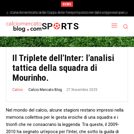
NEWS
La storia dimenticata della Coppa delle Fiere e l’evoluzione delle coppe europee
L’analisi economica del costo di un singolo punto nei top campionati europei
SP
RTS
Il Triplete dell’Inter: l’analisi
tattica della squadra di
Mourinho.
27 Novembre 2025
Calcio Mercato Blog
Calcio
Nel mondo del calcio, alcune ‌stagioni restano impressi nella
memoria collettiva per le gesta eroiche di una squadra e i
trionfi che ne consacrano la leggenda. Tra queste, il 2009-
2010 ha segnato un’epoca per l’Inter, che sotto la guida di