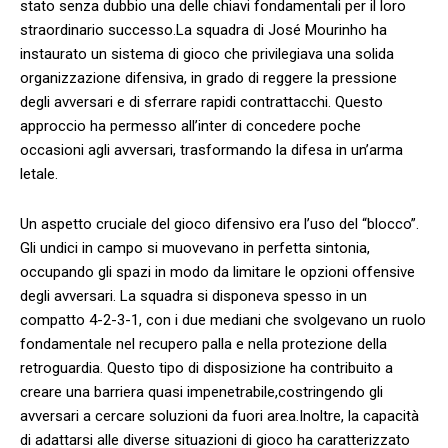
stato senza dubbio una delle chiavi fondamentali per il loro
straordinario successo.La⁣ squadra di José Mourinho ha
instaurato un sistema di gioco che privilegiava una solida
organizzazione⁢ difensiva, in grado di reggere la pressione
degli avversari e di sferrare rapidi contrattacchi. ​Questo
approccio ha permesso all’inter di concedere poche
occasioni agli avversari, trasformando la difesa in un’arma
letale.
Un aspetto cruciale del gioco difensivo era l’uso del “blocco”.
Gli undici in campo si muovevano in perfetta sintonia,
occupando gli spazi in modo da limitare le opzioni ‍offensive
degli avversari. La squadra si disponeva spesso in un
⁢compatto 4-2-3-1,‌ con i due mediani che svolgevano un​ ruolo
fondamentale nel recupero ‌palla ⁣e nella protezione della
retroguardia. Questo tipo di disposizione ha contribuito a
creare una barriera quasi impenetrabile,costringendo gli
avversari a‌ cercare soluzioni da fuori area.Inoltre, la capacità​
di adattarsi alle diverse situazioni di gioco ha caratterizzato