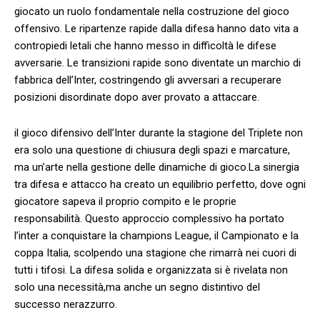
giocato un ruolo fondamentale nella costruzione del gioco
offensivo. Le ripartenze ‍rapide dalla difesa⁣ hanno ⁣dato vita a
contropiedi letali che⁣ hanno messo in difficoltà⁣ le difese
avversarie. Le transizioni rapide sono diventate un marchio di
fabbrica ⁣dell’Inter, ⁢costringendo gli avversari⁢ a recuperare
posizioni disordinate dopo aver provato a attaccare.
il gioco difensivo dell’Inter durante la stagione del Triplete non
era solo una questione ⁣di chiusura degli spazi e marcature,
ma un’arte nella⁣ gestione delle dinamiche di gioco.La ⁤sinergia
tra difesa e attacco ha creato un equilibrio perfetto, dove ogni
giocatore sapeva il proprio compito e le proprie
responsabilità. Questo approccio complessivo ha portato
l’inter a conquistare la‌ champions League, il Campionato e la
⁣coppa Italia, scolpendo una stagione che⁢ rimarrà⁢ nei cuori di
tutti i tifosi. La difesa ‌solida e organizzata si ​è rivelata ‍non
solo una necessità,ma anche un segno distintivo del
successo nerazzurro.