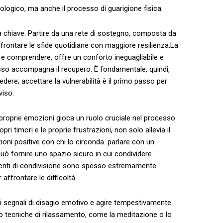
logico, ma‍ anche il processo di guarigione⁣ fisica.
 chiave.⁢ Partire da una rete di sostegno, composta da
affrontare le sfide quotidiane con maggiore ⁢resilienza.La
re e comprendere, offre un conforto ineguagliabile e
pesso accompagna il recupero. È​ fondamentale, quindi,
dere; accettare la vulnerabilità è‍ il primo ‌passo per
viso.
⁤ proprie ⁤emozioni gioca un ruolo cruciale nel ⁣processo
​ timori e le proprie frustrazioni, non solo allevia il
ni positive con chi ‍lo circonda. parlare⁤ con un⁣
uò fornire uno spazio sicuro in cui condividere⁢
menti di condivisione sono spesso⁤ estremamente
affrontare ⁢le difficoltà.
 segnali di disagio ‌emotivo e agire tempestivamente.
rso tecniche di rilassamento, come la meditazione o lo