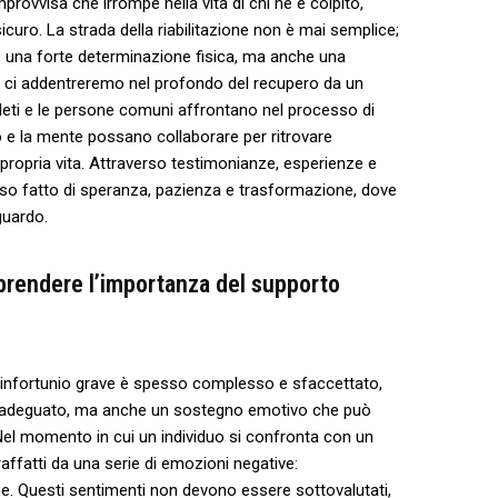
rovvisa che irrompe nella vita di chi ne è colpito,
icuro. La strada della riabilitazione non è mai⁤ semplice;
 una forte‌ determinazione fisica, ma anche una
o, ci addentreremo nel⁣ profondo del ⁣recupero da un
atleti e le persone comuni affrontano nel processo di
e la mente possano​ collaborare⁢ per ritrovare
 la propria vita. Attraverso ​testimonianze, esperienze e
so ​fatto di speranza, ‌pazienza e trasformazione, dove
guardo.
prendere ⁢l’importanza ​del⁣ supporto
 infortunio​ grave è⁢ spesso complesso e sfaccettato,
 adeguato, ⁣ma anche un sostegno emotivo ‍che⁤ può
 Nel momento in cui‍ un⁢ individuo si confronta con un
raffatti ⁢da una serie di emozioni negative:
e. Questi sentimenti non devono essere sottovalutati,