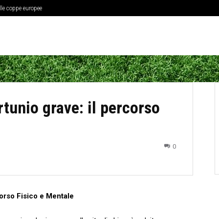
elle coppe europee
rtunio grave: il percorso
0
corso Fisico⁤ e Mentale