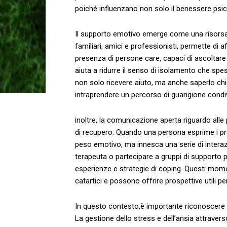
poiché ⁤influenzano non solo il benessere psico
Il supporto emotivo⁤ emerge come una risorsa⁢
familiari, amici e professionisti, permette di⁤ 
presenza ⁣di ⁤persone care, ‍capaci di ascolta
aiuta a‌ ridurre il​ senso di isolamento che s
⁣non‍ solo ricevere aiuto,⁣ ma anche saperlo chie
intraprendere un percorso di ​guarigione condi
inoltre, la comunicazione⁣ aperta⁤ riguardo alle
di recupero. Quando una persona esprime i propri
peso emotivo, ma innesca una serie di interazio
terapeuta o partecipare a gruppi di supporto p
esperienze e strategie di coping. Questi mo
catartici e possono offrire prospettive utili per 
In questo contesto,è importante riconoscere i
La ⁤gestione dello stress e dell’ansia attrave