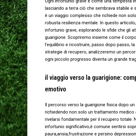
Ogni infortunio grave⁢ è come una tempesta imp
lasciando a terra ciò‍ che ⁣sembrava stabile e s
è un viaggio complesso che richiede non solo
robusta resilienza mentale.⁢ In questo articol
infortunio grave, esplorando le sfide che gli 
guarigione. Scopriremo ⁢insieme come il corpo 
⁣l’equilibrio e ⁤ricostruire,⁤ passo dopo‍ passo,
strategie di recupero, analizzeremo un ‍percor
ogni piccolo progresso diventa un grande tra
il viaggio verso la guarigione: com
emotivo
Il percorso verso la guarigione fisica dopo un
richiedendo non‌ solo⁣ un trattamento medico
rivelarsi fondamentale per il recupero⁤ totale.
infortunio ‍significativo,è comune sentirsi ⁣sop
paura,ansia,frustrazione e persino depression