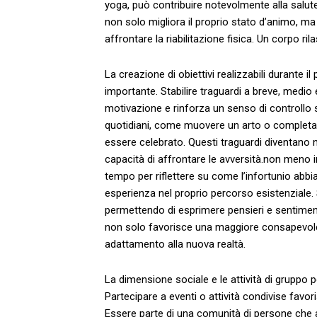
yoga, può contribuire notevolmente alla‌ salute 
non​ solo migliora il proprio stato d’animo, 
affrontare la riabilitazione fisica. Un corpo ril
La ⁣creazione di obiettivi realizzabili ‌durante 
importante. Stabilire traguardi a breve,⁢ medio
motivazione e rinforza un senso di controllo‌ su
quotidiani, ⁢come muovere un arto o completar
essere celebrato.⁤ Questi traguardi diventano 
capacità di ‌affrontare le avversità.non meno ‌i
tempo⁢ per riflettere su come ⁢l’infortunio abbia 
esperienza nel proprio⁢ percorso ⁢esistenziale.
permettendo⁣ di esprimere pensieri​ e⁤ sentimen
non solo ‌favorisce una maggiore consapevolez
adattamento alla ⁣nuova realtà.
La dimensione sociale e le​ attività di grupp
Partecipare ⁤a eventi o attività condivise ⁣favori
Essere parte‌ di ⁣una comunità ​di persone che