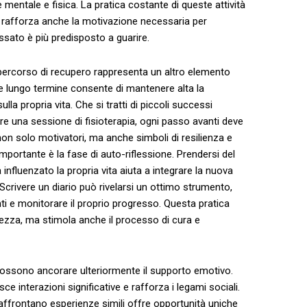
mentale e fisica.​ La pratica costante di queste⁢ attività
ma rafforza anche la motivazione necessaria per
assato è più predisposto a ⁣guarire.
il percorso⁢ di recupero rappresenta un‌ altro elemento⁣
 e lungo ⁣termine consente di ⁢mantenere alta la
lla propria vita. Che si tratti di piccoli successi
e una sessione di fisioterapia, ogni passo avanti deve⁤
non solo motivatori, ma anche simboli di resilienza e
mportante è la fase‍ di auto-riflessione. Prendersi del
influenzato la propria vita​ aiuta a integrare la‌ nuova⁣
 Scrivere un diario può ⁣rivelarsi un ottimo strumento,
ti e monitorare il proprio progresso.‌ Questa pratica
za,‌ ma stimola​ anche‍ il processo di cura e
o possono ancorare ulteriormente il supporto emotivo.
sce interazioni significative e rafforza‌ i legami⁢ sociali.
 affrontano esperienze simili offre opportunità uniche