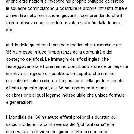
anche altre nazioni ⁣a investire nel proprio sviluppo calcistico.
le squadre cominciarono a costruire le proprie infrastrutture‍ e
‌a ⁤investire nella‍ formazione ​giovanile, comprendendo che⁤ il
talento doveva essere nutrito e valorizzato ​fin dalla tenera
età.
al di là delle ​questioni tecniche e mediatiche, il mondiale del
’66⁢ ha messo in luce ⁢l’importanza della comunità e del
sostegno dei tifosi. Le immagini dei tifosi‍ inglesi che
festeggiavano⁤ la vittoria ​hanno contribuito ⁤a creare un legame
emotivo tra‍ il gioco ​e ‍il pubblico, un ‌aspetto che rimane
cruciale‌ nel calcio​ odierno. La⁣ passione ‍della gente è ciò che
dà⁣ vita a questo sport, e il ’66 ha rappresentato ⁣una
celebrazione​ di‌ quel legame indissolubile che ⁢unisce‍ formule‌
e generazioni.
il Mondiale​ del ​’66 ha avuto effetti⁣ profondi e duraturi ‌sul
⁢calcio moderno.La ⁢controversia‍ del “gol ‌fantasma” e⁤ la
successiva evoluzione del gioco riflettono non solo i