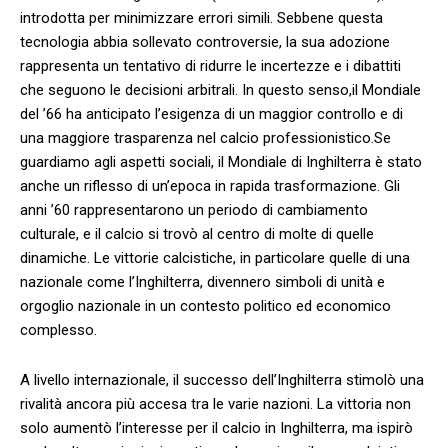
introdotta ‌per minimizzare errori simili. Sebbene questa
tecnologia abbia⁣ sollevato controversie, la sua⁣ adozione
rappresenta un⁤ tentativo di ridurre le incertezze⁤ e i dibattiti
che seguono le decisioni arbitrali. In questo senso,il Mondiale
del ’66 ha⁤ anticipato l’esigenza di ⁤un maggior controllo ⁢e di
una maggiore trasparenza nel calcio professionistico.Se
guardiamo agli aspetti sociali, il Mondiale di Inghilterra è‌ stato
anche un riflesso di un’epoca in rapida trasformazione. Gli
anni ’60 rappresentarono un ⁤periodo di cambiamento
culturale, e il‍ calcio si ⁣trovò al centro di molte di‍ quelle⁣
dinamiche. Le vittorie⁢ calcistiche, in particolare⁣ quelle di una
nazionale‍ come l’Inghilterra, divennero simboli di unità e
orgoglio nazionale in un contesto ⁣politico ​ed economico
complesso.
A ‍livello‍ internazionale, il ‍successo dell’Inghilterra stimolò una
rivalità ancora‍ più ‌accesa tra le varie nazioni. La vittoria​ non
solo aumentò l’interesse per il calcio‌ in Inghilterra, ma ispirò