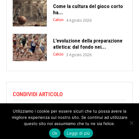
Come la cultura del gioco corto
ha...
Calcio
4 Agosto 2026
L’evoluzione della preparazione
atletica: dal fondo nei...
Calcio
3 Agosto 2026
CONDIVIDI ARTICOLO
Utilizziamo i cookie per essere sicuri che tu possa avere la
migliore esperienza sul nostro sito. Se continui ad utilizzare
questo sito noi assumiamo che tu ne sia felice.
Ok
Leggi di più