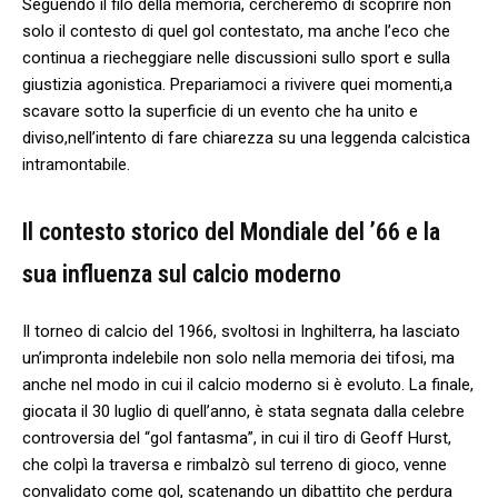
Seguendo il filo ‌della memoria, cercheremo di ⁢scoprire non
solo il‍ contesto di quel‍ gol contestato, ma anche‍ l’eco che
continua a ​riecheggiare⁢ nelle discussioni sullo sport e‍ sulla​
giustizia agonistica.⁤ Prepariamoci ‍a rivivere⁣ quei ⁣momenti,a
scavare sotto ​la superficie di un evento che ha unito e
diviso,nell’intento di‍ fare chiarezza⁣ su una leggenda calcistica
intramontabile.
Il contesto storico ⁤del Mondiale del ’66​ e la
sua​ influenza sul ‌calcio ‌moderno
Il torneo di calcio ​del 1966,‍ svoltosi⁣ in Inghilterra, ha ⁤lasciato
un’impronta indelebile ‍non solo nella memoria dei tifosi, ma
anche nel modo ‍in ⁢cui ⁣il calcio moderno si‍ è​ evoluto. La⁣ finale,
⁤giocata il 30 luglio di ⁤quell’anno, ‌è stata segnata⁣ dalla celebre
controversia ‌del “gol fantasma”,⁤ in cui il tiro di Geoff Hurst,
che colpì la traversa​ e rimbalzò sul terreno‍ di gioco,‌ venne
convalidato come gol, scatenando un dibattito che‍ perdura