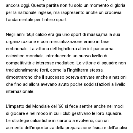
ancora oggi. Questa partita non fu solo un ‍momento di gloria
‌per la nazionale inglese, ma rappresentò anche un crocevia
fondamentale per l’intero sport.
Negli anni ’60,il calcio era già uno sport ⁣di massa,ma la sua⁤
organizzazione e commercializzazione ​erano in​ fase
embrionale. La vittoria dell’Inghilterra ⁣alterò⁣ il panorama
calcistico mondiale, introducendo un nuovo livello di
competitività e interesse mediatico. Le vittorie‌ di squadre non
tradizionalmente forti, come la​ l’Inghilterra stessa,
dimostrarono⁤ che ⁤il⁣ successo poteva arrivare ⁣anche a nazioni
che ‌fino ad allora avevano avuto poche ⁣soddisfazioni a ‌livello
internazionale.
L’impatto del​ Mondiale del ’66 ​si fece sentire anche nei modi
di giocare e‌ nel modo in‍ cui i club gestivano⁤ le loro squadre.
Le strategie calcistiche‌ iniziarono ​a evolversi, con un
aumento ‍dell’importanza della preparazione fisica e dell’analisi