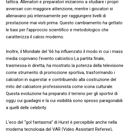
‍tattica. Allenatori ⁣e preparatori iniziarono a studiare i propri
avversari con maggiore attenzione, ​mentre‌ i giocatori si
allenavano più intensamente​ per raggiungere livelli di
prestazione mai visti prima. Questo ​cambiamento ha ‌gettato
le basi per l’approccio scientifico e metodologico ⁣che ​
caratterizza il calcio moderno.
Inoltre, ⁤il Mondiale del⁣ ’66 ha influenzato il modo in cui i mass
media coprivano l’evento calcistico.La partita finale,
trasmessa⁤ in diretta, ha mostrato la potenza della televisione
come strumento di ‌promozione sportiva, trasformando i
calciatori in superstar⁣ e ‍contribuendo alla costruzione del
mito del calciatore professionista come icona culturale.‌
Questa evoluzione ha​ preparato il terreno per ⁣gli sportivi di
oggi,i cui guadagni ⁤e la cui⁣ visibilità sono spesso paragonabili
a quelli delle celebrity.
L’eco del “gol fantasma” di Hurst ⁤è ⁤percepibile⁤ anche nella
moderna tecnologia ⁣del VAR (Video Assistant Referee),