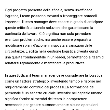
Ogni progetto presenta delle sfide e,​ senza ⁤un’efficace‌
logistica, i ⁤team possono trovarsi a fronteggiare ostacoli
imprevisti.​ il team manager ⁢deve ⁤essere in grado di anticipare
queste criticità, attuando soluzioni che garantiscano la
continuità ‍del lavoro. ⁢Ciò significa non solo prevedere
⁣eventuali problematiche, ma anche essere⁣ preparati a
‌modificare​ i piani ⁣d’azione in risposta​ a variazioni delle
circostanze. L’agilità nella gestione logistica diventa quindi
una qualità fondamentale in un⁤ leader, permettendo al team di
‌adattarsi rapidamente e mantenere​ la produttività.
In ​quest’ottica, ⁣il team ⁢manager deve ‍considerare la logistica
come ⁣un fattore strategico, investendo tempo e risorse ⁣nel
miglioramento continuo‌ dei processi.La formazione del
personale ⁣è un aspetto cruciale; investire nel capitale umano
significa fornire‌ ai membri ‌del team le ‍competenze
necessarie ​per gestire ​autonomamente alcune operazioni