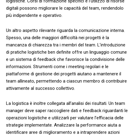
logistiche. Corsi di formazione specifici e ⁢l’utilizzo di risorse
digitali ⁣possono ‌migliorare ⁢le capacità del team, rendendolo
‌più​ indipendente‌ e operativo.
Un altro aspetto rilevante riguarda la ⁣comunicazione⁢ interna.
Spesso, una⁣ delle maggiori‌ difficoltà nei ​progetti è la
mancanza ⁣di​ chiarezza tra i‍ membri ‍del team. L’introduzione⁤
di pratiche⁢ logistiche⁤ ben definite offre un linguaggio comune
e un ⁣sistema di feedback che favorisce ⁤la ‌condivisione delle
informazioni. Strumenti come i meeting⁣ regolari⁢ e le
piattaforme di⁣ gestione dei progetti aiutano a mantenere il
team ⁣allineato, permettendo⁣ a ciascun membro di contribuire
⁤attivamente al successo‍ collettivo.
La logistica​ è⁣ inoltre‌ collegata ⁢all’analisi dei risultati. Un team⁤
manager deve‌ saper raccogliere dati e feedback riguardanti le
operazioni ⁣logistiche e ​utilizzarli ⁢per valutare l’efficacia delle⁤
strategie implementate. Analizzare ​la performance aiuta​ a
⁣identificare aree di miglioramento e a intraprendere azioni