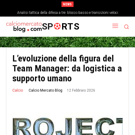
NEWS
Come la stanchezza mentale influisce sulla precisione dei passaggi a fine
Analisi tattica della difesa a tre: blocco basso e transizioni veloci
partita
SP
RTS
L’evoluzione della figura del
Team Manager: da logistica a
supporto umano
12 Febbraio 2026
Calcio Mercato Blog
Calcio